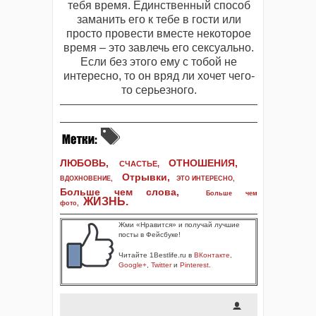
тебя время. Единственный способ
заманить его к тебе в гости или
просто провести вместе некоторое
время – это завлечь его cексуально.
Если без этого ему с тобой не
интересно, то он вряд ли хочет чего-
то серьезного.
ЛЮБОВЬ,
ОТНОШЕНИЯ,
СЧАСТЬЕ,
Отрывки
,
ВДОХНОВЕНИЕ
,
ЭТО ИНТЕРЕСНО
,
Больше чем слова,
Больше чем
ЖИЗНЬ
.
фото
,
Жми «Нравится» и получай лучшие
посты в Фейсбуке!
Читайте 1Bestlife.ru в
ВКонтакте
,
Google+
,
Twitter
и
Pinterest
.