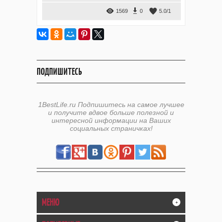
1569
0
5.0
/
1
ПОДПИШИТЕСЬ
1BestLife.ru Подпишитесь на самое лучшее
и получите вдвое больше полезной и
интересной информации на Ваших
социальных страничках!
МЕНЮ
+