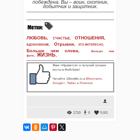
побеждена. Вы – воин, охотник,
добытчик и защитник.
ЛЮБОВЬ,
ОТНОШЕНИЯ,
СЧАСТЬЕ,
Отрывки
,
ВДОХНОВЕНИЕ
,
ЭТО ИНТЕРЕСНО
,
Больше чем слова,
Больше чем
ЖИЗНЬ
.
фото
,
Жми «Нравится» и получай лучшие
посты в Фейсбуке!
Читайте 1Bestlife.ru в
ВКонтакте
,
Google+
,
Twitter
и
Pinterest
.
1710
0
5.0
/
1