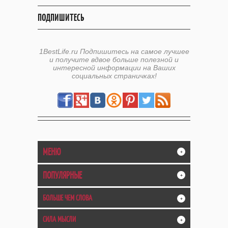
ПОДПИШИТЕСЬ
1BestLife.ru Подпишитесь на самое лучшее
и получите вдвое больше полезной и
интересной информации на Ваших
социальных страничках!
МЕНЮ
+
ПОПУЛЯРНЫЕ
+
БОЛЬШЕ ЧЕМ СЛОВА
+
СИЛА МЫСЛИ
+