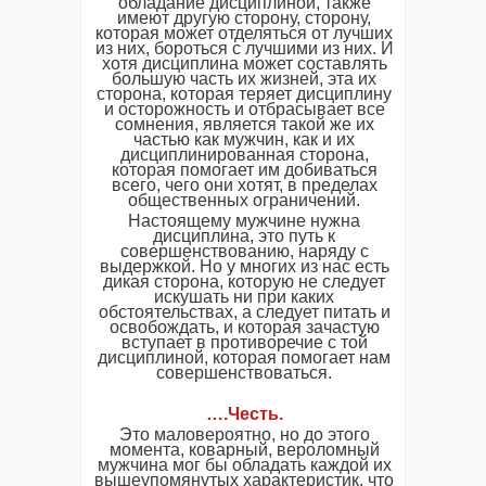
обладание дисциплиной, также
имеют другую сторону, сторону,
которая может отделяться от лучших
из них, бороться с лучшими из них. И
хотя дисциплина может составлять
большую часть их жизней, эта их
сторона, которая теряет дисциплину
и осторожность и отбрасывает все
сомнения, является такой же их
частью как мужчин, как и их
дисциплинированная сторона,
которая помогает им добиваться
всего, чего они хотят, в пределах
общественных ограничений.
Настоящему мужчине нужна
дисциплина, это путь к
совершенствованию, наряду с
выдержкой. Но у многих из нас есть
дикая сторона, которую не следует
искушать ни при каких
обстоятельствах, а следует питать и
освобождать, и которая зачастую
вступает в противоречие с той
дисциплиной, которая помогает нам
совершенствоваться.
….Честь.
Это маловероятно, но до этого
момента, коварный, вероломный
мужчина мог бы обладать каждой их
вышеупомянутых характеристик, что