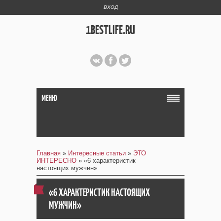
ВХОД
1BESTLIFE.RU
МЕНЮ
Главная
»
Интересные статьи
»
ЭТО
ИНТЕРЕСНО
» «6 характеристик
настоящих мужчин»
«6 ХАРАКТЕРИСТИК НАСТОЯЩИХ
МУЖЧИН»