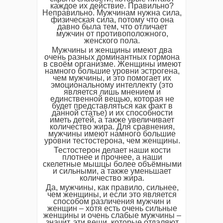
каждое их действие. Правильно?
Неправильно. Мужчинам нужна сила,
физическая сила, потому что она
давно была тем, что отличает
мужчин от противоположного,
женского пола.
Мужчины и женщины имеют два
очень разных доминантных гормона
в своём организме. Женщины имеют
намного большие уровни эстрогена,
чем мужчины, и это помогает их
эмоциональному интеллекту (это
является лишь мнением и
единственной вещью, которая не
будет представляться как факт в
данной статье) и их способности
иметь детей, а также увеличивает
количество жира. Для сравнения,
мужчины имеют намного большие
уровни тестостерона, чем женщины.
Тестостерон делает наши кости
плотнее и прочнее, а наши
скелетные мышцы более объёмными
и сильными, а также уменьшает
количество жира.
Да, мужчины, как правило, сильнее,
чем женщины, и если это является
способом различения мужчин и
женщин – хотя есть очень сильные
женщины и очень слабые мужчины –
значит, эти вещи, которые отдаляют