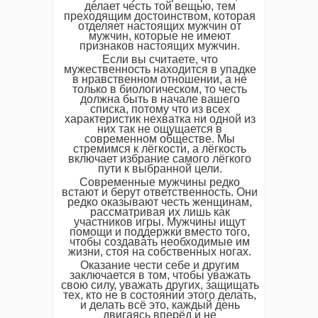
делает честь той вещью, тем
преходящим достоинством, которая
отделяет настоящих мужчин от
мужчин, которые не имеют
признаков настоящих мужчин.
Если вы считаете, что
мужественность находится в упадке
в нравственном отношении, а не
только в биологическом, то честь
должна быть в начале вашего
списка, потому что из всех
характеристик нехватка ни одной из
них так не ощущается в
современном обществе. Мы
стремимся к лёгкости, а лёгкость
включает избрание самого лёгкого
пути к выбранной цели.
Современные мужчины редко
встают и берут ответственность. Они
редко оказывают честь женщинам,
рассматривая их лишь как
участников игры. Мужчины ищут
помощи и поддержки вместо того,
чтобы создавать необходимые им
жизни, стоя на собственных ногах.
Оказание чести себе и другим
заключается в том, чтобы уважать
свою силу, уважать других, защищать
тех, кто не в состоянии этого делать,
и делать всё это, каждый день
двигаясь вперёд и не