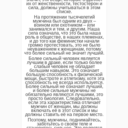
их от женственности, тестостерон и
сила, должны учитываться в этом
списке.
На протяжении тысячелетий
мужчина был одним из двух –
воином или охотником – или
занимался и тем, и другим. Наша
сила означала, что это была наша
роль в обществе, в наших племенах,
и до того как феминистки начали
громко протестовать, это не было
неуважением к женщинам, потому
что более сильный не значит лучший.
Более сильный человек является
лучшим в драке, если только более
слабый человек не обладает
большим навыком. Это означает
большую способность к физической
мощи, быстроте и атлетизму, хотя эта
способность не всегда используется.
Более сильный не означает лучший,
и более сильные мужчины не
обязательно являются лучшими, это
просто биология. Следовательно,
если эта характеристика отличает
мужчин от женщин, мы должны
включать её в этот список и мы
должны ставить её на первое место.
Поэтому, мужчины, поднимайтесь,
заботьтесь о своём теле и
становитесь сильнее. Это является