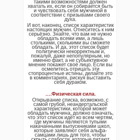
такими возможностями должен
хватать их, если он собирается быть
и чувствовать себя мужчиной в
соответствии с призывами своего
духа.
И вот, наконец, список характеристик
настоящих мужчин. Отнеситесь к ним
серьёзно. Знайте, что вам не нужно
обладать всеми ими, а лишь
столькими, сколькими вы сможете
обладать. И да, этот список будет
политически некорректным и,
пожалуй, даже непопулярным, но
именно факт, а не субъективное
мнение покажет своё лицо. Если вы
осмелитесь отрицать эти
стопроцентные истины, делайте это
в комментариях, рискуя выставить
себя дураком.
….Физическая сила.
Открывание списка, возможно, с
самой грубой, неандертальской
характеристики, которой может
обладать мужчина, должно означать,
что этот список идёт ко всем чертям,
где мужчины являются тупыми
накачанными выпускниками школ,
которые заявляют себя альфа-
самцами лишь для того, чтобы
скрыть слабости, которые питают