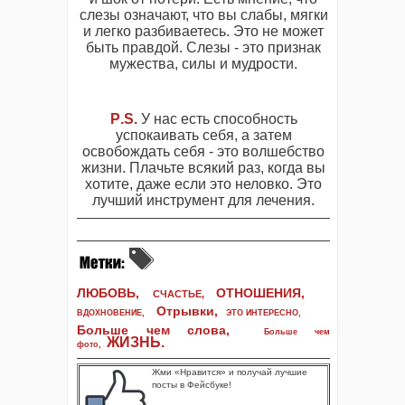
слезы означают, что вы слабы, мягки
и легко разбиваетесь. Это не может
быть правдой. Слезы - это признак
мужества, силы и мудрости.
P
.
S
.
У нас есть способность
успокаивать себя, а затем
освобождать себя - это волшебство
жизни. Плачьте всякий раз, когда вы
хотите, даже если это неловко. Это
лучший инструмент для лечения.
ЛЮБОВЬ,
ОТНОШЕНИЯ,
СЧАСТЬЕ,
Отрывки
,
ВДОХНОВЕНИЕ
,
ЭТО ИНТЕРЕСНО
,
Больше чем слова,
Больше чем
ЖИЗНЬ
.
фото
,
Жми «Нравится» и получай лучшие
посты в Фейсбуке!