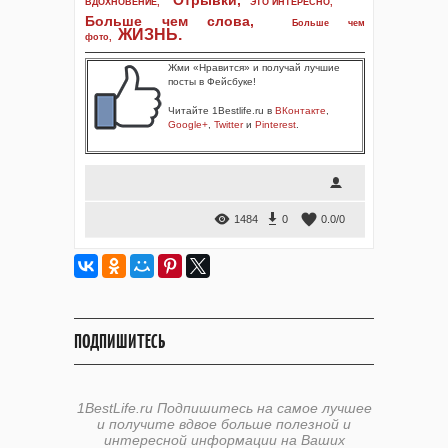
Отрывки
,
ВДОХНОВЕНИЕ
,
ЭТО ИНТЕРЕСНО
,
Больше чем слова,
Больше чем
ЖИЗНЬ
.
фото
,
Жми «Нравится» и получай лучшие
посты в Фейсбуке!
Читайте 1Bestlife.ru в
ВКонтакте
,
Google+
,
Twitter
и
Pinterest
.
1484
0
0.0
/
0
ПОДПИШИТЕСЬ
1BestLife.ru Подпишитесь на самое лучшее
и получите вдвое больше полезной и
интересной информации на Ваших