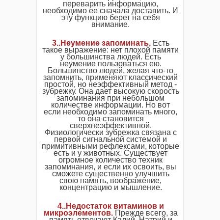
переварить информацию,
необходимо ее сначала доставить. И
эту функцию берет на себя
внимание.
3..Неумение запоминать.
Есть
такое выражение: нет плохой памяти
у большинства людей. Есть
неумение пользоваться ею.
Большинство людей, желая что-то
запомнить, применяют классический
простой, но неэффективный метод -
зубрежку. Она дает высокую скорость
запоминания при небольшом
количестве информации. Но вот
если необходимо запоминать много,
то она становится
сверхнеэффективной.
Физиологически зубрежка связана с
первой сигнальной системой и
примитивными рефлексами, которые
есть и у животных. Существует
огромное количество техник
запоминания, и если их освоить, вы
сможете существенно улучшить
свою память, воображение,
концентрацию и мышление.
4..Недостаток витаминов и
микроэлементов.
Прежде всего, за
память отвечают Калий, Натрий и