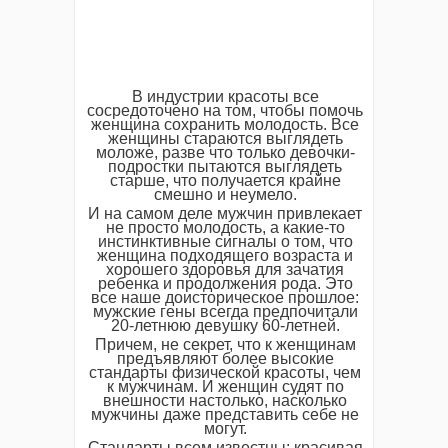
В индустрии красоты все
сосредоточено на том, чтобы помочь
женщина сохранить молодость. Все
женщины стараются выглядеть
моложе, разве что только девочки-
подростки пытаются выглядеть
старше, что получается крайне
смешно и неумело.
И на самом деле мужчин привлекает
не просто молодость, а какие-то
инстинктивные сигналы о том, что
женщина подходящего возраста и
хорошего здоровья для зачатия
ребенка и продолжения рода. Это
все наше доисторическое прошлое:
мужские гены всегда предпочитали
20-летнюю девушку 60-летней.
Причем, не секрет, что к женщинам
предъявляют более высокие
стандарты физической красоты, чем
к мужчинам. И женщин судят по
внешности настолько, насколько
мужчины даже представить себе не
могут.
Стандарты всем известны: красивая