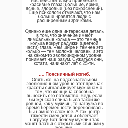
нас действительно привлекают
красивые глаза: большие, яркие,
ясные, здоровые (без покраснений).
Еще психологи отмечают, что нам
больше нравятся люди с
расширенными зрачками.
Однако еще одна интересная деталь
в том, что значение имеют
лимбальные кольца — это темные
кольца вокруг радужки (цветной
части) глаза. Чем шире и темнее это
кольцо — тем моложе человек, и это
на каком-то эволюционном уровне
понимает наш разум. Сужаться они,
кстати, начинают лет с 25-ти.
…. Поясничный изгиб.
Опять же: на подсознательном
эволюционном уровне этот признак
красоты сигнализирует мужчинам о
том, что женщина способна
выносить его потомство. Ведь если
бы женская спина была такой же
ровной, как у мужчин, то нагрузка во
время беременности переносилась
бы намного сложнее. А так центр
тяжести смещается и облегчает
нагрузку. Вот почему мужчин так
манят платья с открытыми спинами у
женщин.