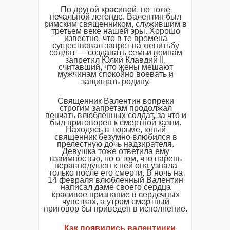
По другой красивой, но тоже
печальной легенде, Валентин был
римским священником, служившим в
третьем веке нашей эры. Хорошо
известно, что в те времена
существовал запрет на женитьбу
солдат — создавать семьи воинам
запретил Юлий Клавдий II,
считавший, что жены мешают
мужчинам спокойно воевать и
защищать родину.
Священник Валентин вопреки
строгим запретам продолжал
венчать влюбленных солдат, за что и
был приговорен к смертной казни.
Находясь в тюрьме, юный
священник безумно влюбился в
прелестную дочь надзирателя.
Девушка тоже ответила ему
взаимностью, но о том, что парень
неравнодушен к ней она узнала
только после его смерти. В ночь на
14 февраля влюбленный Валентин
написал даме своего сердца
красивое признание в сердечных
чувствах, а утром смертный
приговор бы приведен в исполнение.
….Как появились валентинки.