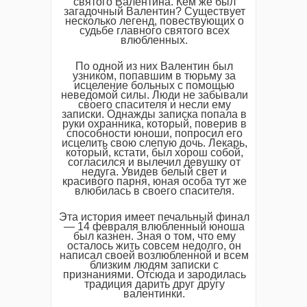
святого Валентина. Кем же был
загадочный Валентин? Существует
несколько легенд, повествующих о
судьбе главного святого всех
влюбленных.
По одной из них Валентин был
узником, попавшим в тюрьму за
исцеление больных с помощью
неведомой силы. Люди не забывали
своего спасителя и несли ему
записки. Однажды записка попала в
руки охранника, который, поверив в
способности юноши, попросил его
исцелить свою слепую дочь. Лекарь,
который, кстати, был хорош собой,
согласился и вылечил девушку от
недуга. Увидев белый свет и
красивого парня, юная особа тут же
влюбилась в своего спасителя.
Эта история имеет печальный финал
— 14 февраля влюбленный юноша
был казнен. Зная о том, что ему
осталось жить совсем недолго, он
написал своей возлюбленной и всем
близким людям записки с
признаниями. Отсюда и зародилась
традиция дарить друг другу
валентинки.