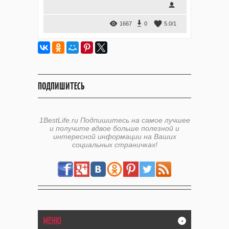
1667
0
5.0
/
1
ПОДПИШИТЕСЬ
1BestLife.ru Подпишитесь на самое лучшее
и получите вдвое больше полезной и
интересной информации на Ваших
социальных страничках!
МЕНЮ
+