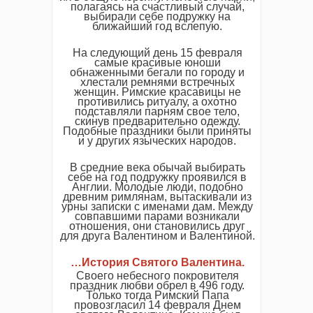
полагаясь на счастливый случай,
выбирали себе подружку на
ближайший год вслепую.
На следующий день 15 февраля
самые красивые юноши
обнаженными бегали по городу и
хлестали ремнями встречных
женщин. Римские красавицы не
противились ритуалу, а охотно
подставляли парням свое тело,
скинув предварительно одежду.
Подобные праздники были приняты
и у других языческих народов.
В средние века обычай выбирать
себе на год подружку проявился в
Англии. Молодые люди, подобно
древним римлянам, вытаскивали из
урны записки с именами дам. Между
совпавшими парами возникали
отношения, они становились друг
для друга Валентином и Валентиной.
…История Святого Валентина.
Своего небесного покровителя
праздник любви обрел в 496 году.
Только тогда Римский Папа
провозгласил 14 февраля Днем