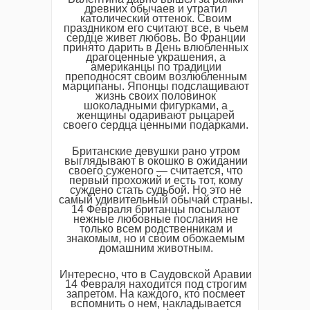
древних обычаев и утратил
католический оттенок. Своим
праздником его считают все, в чьем
сердце живет любовь. Во Франции
принято дарить в День влюбленных
драгоценные украшения, а
американцы по традиции
преподносят своим возлюбленным
марципаны. Японцы подслащивают
жизнь своих половинок
шоколадными фигурками, а
женщины одаривают рыцарей
своего сердца ценными подарками.
Британские девушки рано утром
выглядывают в окошко в ожидании
своего суженого — считается, что
первый прохожий и есть тот, кому
суждено стать судьбой. Но это не
самый удивительный обычай страны.
14 Февраля британцы посылают
нежные любовные послания не
только всем родственникам и
знакомым, но и своим обожаемым
домашним животным.
Интересно, что в Саудовской Аравии
14 Февраля находится под строгим
запретом. На каждого, кто посмеет
вспомнить о нем, накладывается