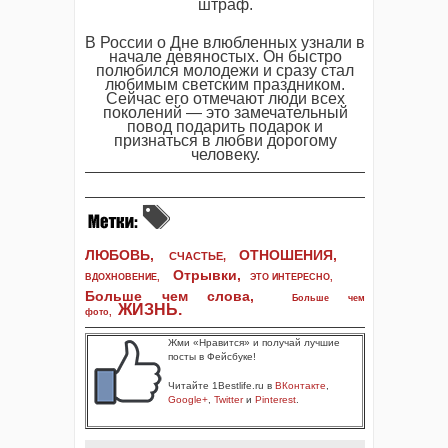
штраф.
В России о Дне влюбленных узнали в
начале девяностых. Он быстро
полюбился молодежи и сразу стал
любимым светским праздником.
Сейчас его отмечают люди всех
поколений — это замечательный
повод подарить подарок и
признаться в любви дорогому
человеку.
ЛЮБОВЬ,
ОТНОШЕНИЯ,
СЧАСТЬЕ,
Отрывки
,
ВДОХНОВЕНИЕ
,
ЭТО ИНТЕРЕСНО
,
Больше чем слова,
Больше чем
ЖИЗНЬ
.
фото
,
Жми «Нравится» и получай лучшие
посты в Фейсбуке!
Читайте 1Bestlife.ru в
ВКонтакте
,
Google+
,
Twitter
и
Pinterest
.