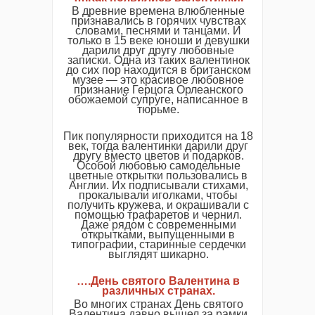
В древние времена влюбленные
признавались в горячих чувствах
словами, песнями и танцами. И
только в 15 веке юноши и девушки
дарили друг другу любовные
записки. Одна из таких валентинок
до сих пор находится в британском
музее — это красивое любовное
признание Герцога Орлеанского
обожаемой супруге, написанное в
тюрьме.
Пик популярности приходится на 18
век, тогда валентинки дарили друг
другу вместо цветов и подарков.
Особой любовью самодельные
цветные открытки пользовались в
Англии. Их подписывали стихами,
прокалывали иголками, чтобы
получить кружева, и окрашивали с
помощью трафаретов и чернил.
Даже рядом с современными
открытками, выпущенными в
типографии, старинные сердечки
выглядят шикарно.
….День святого Валентина в
различных странах.
Во многих странах День святого
Валентина давно вышел за рамки