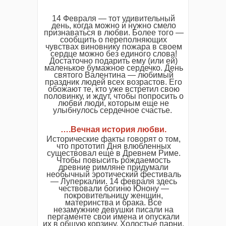
14 Февраля — тот удивительный
день, когда можно и нужно смело
признаваться в любви. Более того —
сообщить о переполняющих
чувствах виновнику пожара в своем
сердце можно без единого слова!
Достаточно подарить ему (или ей)
маленькое бумажное сердечко. День
святого Валентина — любимый
праздник людей всех возрастов. Его
обожают те, кто уже встретил свою
половинку, и ждут, чтобы попросить о
любви люди, которым еще не
улыбнулось сердечное счастье.
….Вечная история любви.
Исторические факты говорят о том,
что прототип Дня влюбленных
существовал еще в Древнем Риме.
Чтобы повысить рождаемость
древние римляне придумали
необычный эротический фестиваль
— Луперкалии. 14 февраля здесь
чествовали богиню Юнону —
покровительницу женщин,
материнства и брака. Все
незамужние девушки писали на
пергаменте свои имена и опускали
их в общую корзину. Холостые парни,