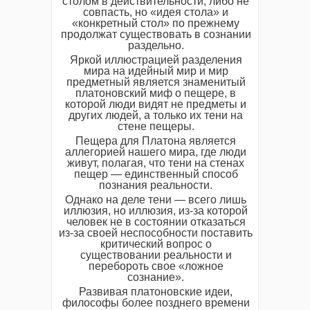
столом в действительности, либо не
совпасть, но «идея стола» и
«конкретный стол» по прежнему
продолжат существовать в сознании
раздельно.
Яркой иллюстрацией разделения
мира на идейный мир и мир
предметный является знаменитый
платоновский миф о пещере, в
которой люди видят не предметы и
других людей, а только их тени на
стене пещеры.
Пещера для Платона является
аллегорией нашего мира, где люди
живут, полагая, что тени на стенах
пещер — единственный способ
познания реальности.
Однако на деле тени — всего лишь
иллюзия, но иллюзия, из-за которой
человек не в состоянии отказаться
из-за своей неспособности поставить
критический вопрос о
существовании реальности и
перебороть свое «ложное
сознание».
Развивая платоновские идеи,
философы более позднего времени