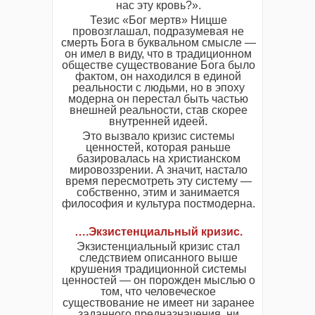
нас эту кровь?».
Тезис «Бог мертв» Ницше
провозглашал, подразумевая не
смерть Бога в буквальном смысле —
он имел в виду, что в традиционном
обществе существование Бога было
фактом, он находился в единой
реальности с людьми, но в эпоху
модерна он перестал быть частью
внешней реальности, став скорее
внутренней идеей.
Это вызвало кризис системы
ценностей, которая раньше
базировалась на христианском
мировоззрении. А значит, настало
время пересмотреть эту систему —
собственно, этим и занимается
философия и культура постмодерна.
….Экзистенциальный кризис.
Экзистенциальный кризис стал
следствием описанного выше
крушения традиционной системы
ценностей — он порожден мыслью о
том, что человеческое
существование не имеет ни заранее
заданного предназначения, ни