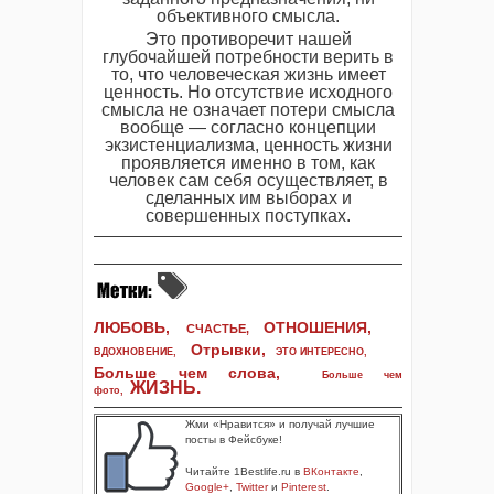
объективного смысла.
Это противоречит нашей
глубочайшей потребности верить в
то, что человеческая жизнь имеет
ценность. Но отсутствие исходного
смысла не означает потери смысла
вообще — согласно концепции
экзистенциализма, ценность жизни
проявляется именно в том, как
человек сам себя осуществляет, в
сделанных им выборах и
совершенных поступках.
ЛЮБОВЬ,
ОТНОШЕНИЯ,
СЧАСТЬЕ,
Отрывки
,
ВДОХНОВЕНИЕ
,
ЭТО ИНТЕРЕСНО
,
Больше чем слова,
Больше чем
ЖИЗНЬ
.
фото
,
Жми «Нравится» и получай лучшие
посты в Фейсбуке!
Читайте 1Bestlife.ru в
ВКонтакте
,
Google+
,
Twitter
и
Pinterest
.