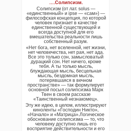
….Солипсизм.
Солипсизм (от лат. solus —
«единственный» и ipse — «сам») —
философская концепция, по которой
человек признает в качестве
единственной существующей и
всегда доступной для его
вмешательства реальности лишь
собственный разум.
«Нет бога, нет вселенной, нет жизни,
нет человечества, нет рая, нет ада.
Все это только сон, замысловатый
дурацкий сон. Нет ничего, кроме
тебя. А ты только мысль,
блуждающая мысль, бесцельная
мысль, бездомная мысль,
потерявшаяся в вечном
пространстве» — так формулирует
основной посыл солипсизма Марк
Твен в своем рассказе
«Таинственный незнакомец».
Эту же идею, в целом, иллюстрируют
киноленты «Господин Никто»,
«Начало» и «Матрица».Логическое
обоснование солипсизма — то, что
человеку доступно лишь его
восприятие действительности и его