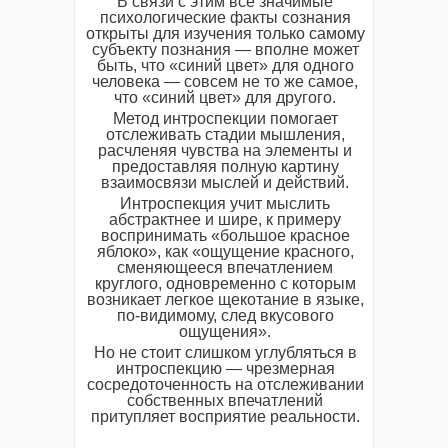
В связи с этим все значимые
психологические факты сознания
открыты для изучения только самому
субъекту познания — вполне может
быть, что «синий цвет» для одного
человека — совсем не то же самое,
что «синий цвет» для другого.
Метод интроспекции помогает
отслеживать стадии мышления,
расчленяя чувства на элементы и
предоставляя полную картину
взаимосвязи мыслей и действий.
Интроспекция учит мыслить
абстрактнее и шире, к примеру
воспринимать «большое красное
яблоко», как «ощущение красного,
сменяющееся впечатлением
круглого, одновременно с которым
возникает легкое щекотание в языке,
по-видимому, след вкусового
ощущения».
Но не стоит слишком углубляться в
интроспекцию — чрезмерная
сосредоточенность на отслеживании
собственных впечатлений
притупляет восприятие реальности.