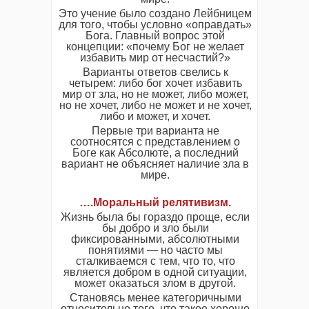
Это учение было создано Лейбницем
для того, чтобы условно «оправдать»
Бога. Главный вопрос этой
концепции: «почему Бог не желает
избавить мир от несчастий?»
Варианты ответов свелись к
четырем: либо бог хочет избавить
мир от зла, но не может, либо может,
но не хочет, либо не может и не хочет,
либо и может, и хочет.
Первые три варианта не
соотносятся с представлением о
Боге как Абсолюте, а последний
вариант не объясняет наличие зла в
мире.
….Моральный релятивизм.
Жизнь была бы гораздо проще, если
бы добро и зло были
фиксированными, абсолютными
понятиями — но часто мы
сталкиваемся с тем, что то, что
является добром в одной ситуации,
может оказаться злом в другой.
Становясь менее категоричными
относительно того, что такое хорошо