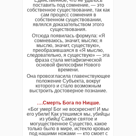
Единственное, что не удалось
поставить под сомнение, — это
собственное существование, так как
сам процесс сомнения в
собственном существовании,
являлся доказательством этого
существования.
Отсюда появилась формула: «Я
сомневаюсь, значит, мыслю; я
мыслю, значит, существую»,
преобразившаяся в «Я мыслю,
следовательно, я существую» — эта
фраза стала метафизической
основой философии Нового
времени.
Она провозгласила главенствующее
положение Субъекта, вокруг
которого и стало возможным
выстроить достоверное познание.
….Смерть Бога по Ницше.
«Бог умер! Бог не воскреснет! И мы
его убили! Как утешимся мы, убийцы
из убийц! Самое святое и
могущественное Существо, какое
только было в мире, истекло кровью
под нашими ножами — кто смоет с