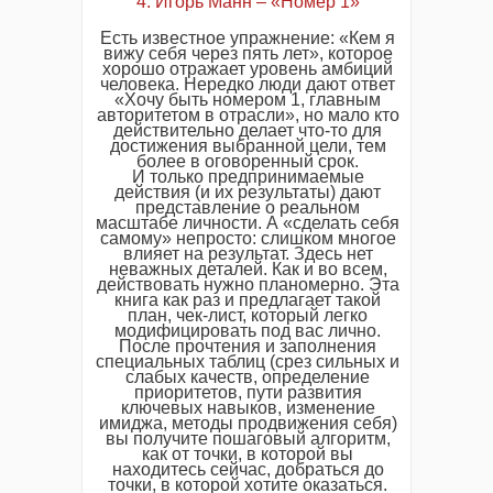
4. Игорь Манн – «Номер 1»
Есть известное упражнение: «Кем я
вижу себя через пять лет», которое
хорошо отражает уровень амбиций
человека. Нередко люди дают ответ
«Хочу быть номером 1, главным
авторитетом в отрасли», но мало кто
действительно делает что-то для
достижения выбранной цели, тем
более в оговоренный срок.
И только предпринимаемые
действия (и их результаты) дают
представление о реальном
масштабе личности. А «сделать себя
самому» непросто: слишком многое
влияет на результат. Здесь нет
неважных деталей. Как и во всем,
действовать нужно планомерно. Эта
книга как раз и предлагает такой
план, чек-лист, который легко
модифицировать под вас лично.
После прочтения и заполнения
специальных таблиц (срез сильных и
слабых качеств, определение
приоритетов, пути развития
ключевых навыков, изменение
имиджа, методы продвижения себя)
вы получите пошаговый алгоритм,
как от точки, в которой вы
находитесь сейчас, добраться до
точки, в которой хотите оказаться.