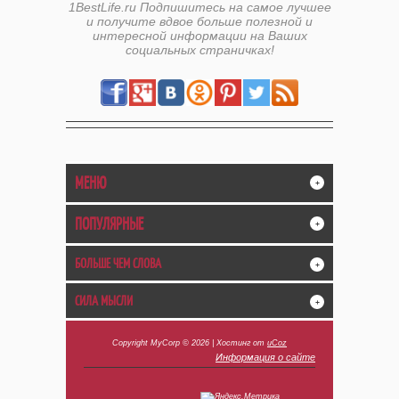
1BestLife.ru Подпишитесь на самое лучшее
и получите вдвое больше полезной и
интересной информации на Ваших
социальных страничках!
МЕНЮ
+
ПОПУЛЯРНЫЕ
+
БОЛЬШЕ ЧЕМ СЛОВА
+
СИЛА МЫСЛИ
+
Copyright MyCorp © 2026
|
Хостинг от
uCoz
Информация о сайте