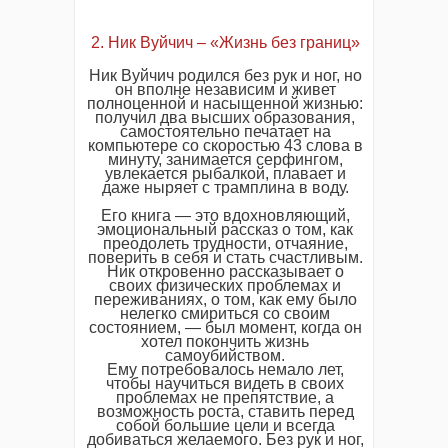
2. Ник Вуйчич – «Жизнь без границ»
Ник Вуйчич родился без рук и ног, но
он вполне независим и живет
полноценной и насыщенной жизнью:
получил два высших образования,
самостоятельно печатает на
компьютере со скоростью 43 слова в
минуту, занимается серфингом,
увлекается рыбалкой, плавает и
даже ныряет с трамплина в воду.
Его книга — это вдохновляющий,
эмоциональный рассказ о том, как
преодолеть трудности, отчаяние,
поверить в себя и стать счастливым.
Ник откровенно рассказывает о
своих физических проблемах и
переживаниях, о том, как ему было
нелегко смириться со своим
состоянием, — был момент, когда он
хотел покончить жизнь
самоубийством.
Ему потребовалось немало лет,
чтобы научиться видеть в своих
проблемах не препятствие, а
возможность роста, ставить перед
собой большие цели и всегда
добиваться желаемого. Без рук и ног,