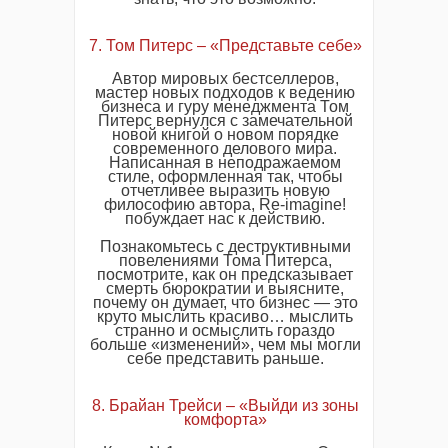
7. Том Питерс – «Представьте себе»
Автор мировых бестселлеров,
мастер новых подходов к ведению
бизнеса и гуру менеджмента Том
Питерс вернулся с замечательной
новой книгой о новом порядке
современного делового мира.
Написанная в неподражаемом
стиле, оформленная так, чтобы
отчетливее выразить новую
философию автора, Re-imagine!
побуждает нас к действию.
Познакомьтесь с деструктивными
повелениями Тома Питерса,
посмотрите, как он предсказывает
смерть бюрократии и выясните,
почему он думает, что бизнес — это
круто мыслить красиво… мыслить
странно и осмыслить гораздо
больше «изменений», чем мы могли
себе представить раньше.
8. Брайан Трейси – «Выйди из зоны
комфорта»