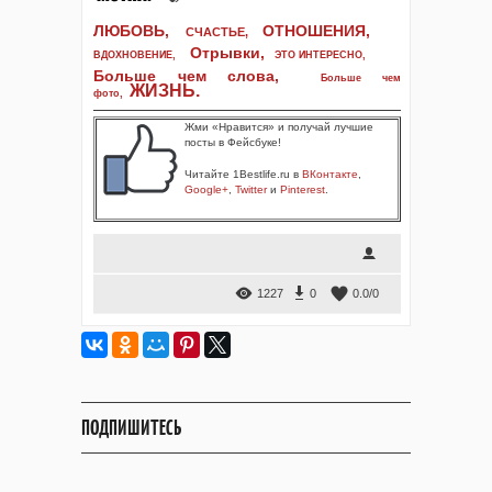
ЛЮБОВЬ,
ОТНОШЕНИЯ,
СЧАСТЬЕ,
Отрывки
,
ВДОХНОВЕНИЕ
,
ЭТО ИНТЕРЕСНО
,
Больше чем слова,
Больше чем
ЖИЗНЬ
.
фото
,
Жми «Нравится» и получай лучшие
посты в Фейсбуке!
Читайте 1Bestlife.ru в
ВКонтакте
,
Google+
,
Twitter
и
Pinterest
.
1227
0
0.0
/
0
ПОДПИШИТЕСЬ