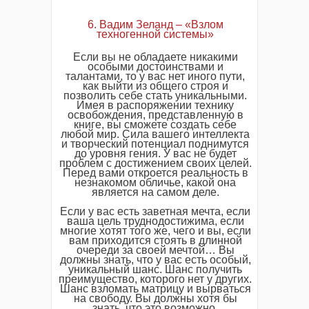
6. Вадим Зеланд – «Взлом
техногенной системы»
Если вы не обладаете никакими
особыми достоинствами и
талантами, то у вас нет иного пути,
как выйти из общего строя и
позволить себе стать уникальными.
Имея в распоряжении технику
освобождения, представленную в
книге, вы сможете создать себе
любой мир. Сила вашего интеллекта
и творческий потенциал поднимутся
до уровня гения. У вас не будет
проблем с достижением своих целей.
Перед вами откроется реальность в
незнакомом обличье, какой она
является на самом деле.
Если у вас есть заветная мечта, если
ваша цель труднодостижима, если
многие хотят того же, чего и вы, если
вам приходится стоять в длинной
очереди за своей мечтой… Вы
должны знать, что у вас есть особый,
уникальный шанс. Шанс получить
преимущество, которого нет у других.
Шанс взломать матрицу и вырваться
на свободу. Вы должны хотя бы
знать, что это возможно.