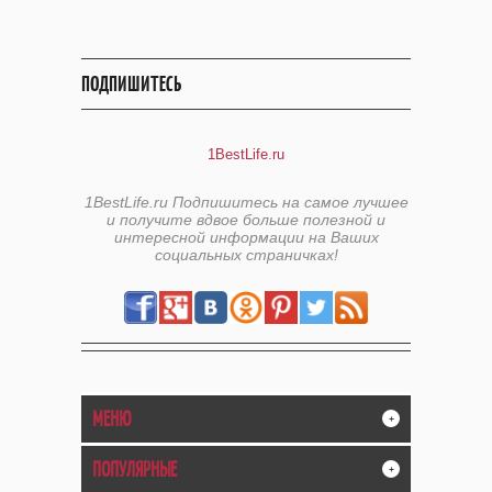
ПОДПИШИТЕСЬ
1BestLife.ru
1BestLife.ru Подпишитесь на самое лучшее
и получите вдвое больше полезной и
интересной информации на Ваших
социальных страничках!
МЕНЮ
+
ПОПУЛЯРНЫЕ
+