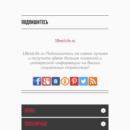
ПОДПИШИТЕСЬ
1BestLife.ru
1BestLife.ru Подпишитесь на самое лучшее
и получите вдвое больше полезной и
интересной информации на Ваших
социальных страничках!
МЕНЮ
+
ПОПУЛЯРНЫЕ
+