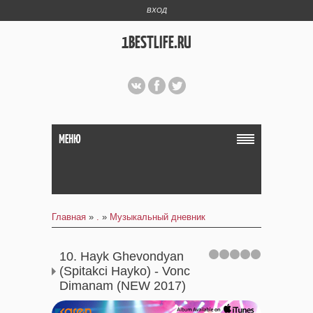
ВХОД
1BESTLIFE.RU
МЕНЮ
Главная
»
.
»
Музыкальный дневник
10. Hayk Ghevondyan
(Spitakci Hayko) - Vonc
Dimanam (NEW 2017)