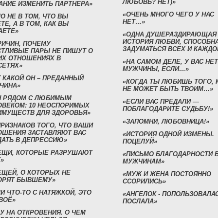
ЛЮБОВЬ? НЕТ)»
АНИЕ ИЗМЕНИТЬ ПАРТНЕРА»
«ОЧЕНЬ МНОГО ЧЕГО У НАС
О НЕ В ТОМ, ЧТО ВЫ
НЕТ…»
ТЕ, А В ТОМ, КАК ВЫ
АЕТЕ»
«ОДНА ДУШЕРАЗДИРАЮЩАЯ
ИСТОРИЯ ЛЮБВИ, СПОСОБН
РИЧИН, ПОЧЕМУ
ЗАДУМАТЬСЯ ВСЕХ И КАЖДО
СТЛИВЫЕ ПАРЫ НЕ ПИШУТ О
ИХ ОТНОШЕНИЯХ В
«НА САМОМ ДЕЛЕ, У ВАС НЕТ
СЕТЯХ»
МУЖЧИНЫ, ЕСЛИ…»
 КАКОЙ ОН – ПРЕДАННЫЙ
«КОГДА ТЫ ЛЮБИШЬ ТОГО, 
ЧИНА»
НЕ МОЖЕТ БЫТЬ ТВОИМ…»
Н РЯДОМ С ЛЮБИМЫМ
«ЕСЛИ ВАС ПРЕДАЛИ —
ОВЕКОМ: 10 НЕОСПОРИМЫХ
ПОБЛАГОДАРИТЕ СУДЬБУ!»
ИМУЩЕСТВ ДЛЯ ЗДОРОВЬЯ»
«ЗАПОМНИ, ЛЮБОВНИЦА!»
ПРИЗНАКОВ ТОГО, ЧТО ВАШИ
ОШЕНИЯ ЗАСТАВЛЯЮТ ВАС
«ИСТОРИЯ ОДНОЙ ИЗМЕНЫ.
ДАТЬ В ДЕПРЕССИЮ»
ПОЦЕЛУЙ»
ВЕЩИ, КОТОРЫЕ РАЗРУШАЮТ
«ПИСЬМО БЛАГОДАРНОСТИ 
»
МУЖЧИНАМ»
ЕЩЕЙ, О КОТОРЫХ НЕ
«МУЖ И ЖЕНА ПОСТОЯННО
ОРЯТ БЫВШЕМУ»
ССОРИЛИСЬ»
И ЧТО-ТО С НАТЯЖКОЙ, ЭТО
«АНГЕЛОК - ПОПОЛЬЗОВАЛА
ВОЁ»
ПОСЛАЛА»
У НА ОТКРОВЕНИЯ. О ЧЕМ