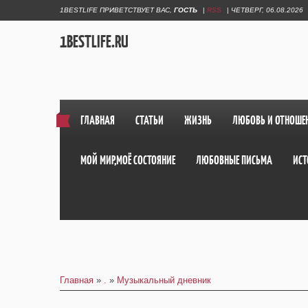
1BESTLIFE ПРИВЕТСТВУЕТ ВАС
,
ГОСТЬ
|
RSS
|
ЧЕТВЕРГ, 06.08.2026
1BESTLIFE.RU
ГЛАВНАЯ
СТАТЬИ
ЖИЗНЬ
ЛЮБОВЬ И ОТНОШЕ
МОЙ МИР,МОЁ СОСТОЯНИЕ
ЛЮБОВНЫЕ ПИСЬМА
ИСТ
Главная
»
.
»
Музыкальный дневник