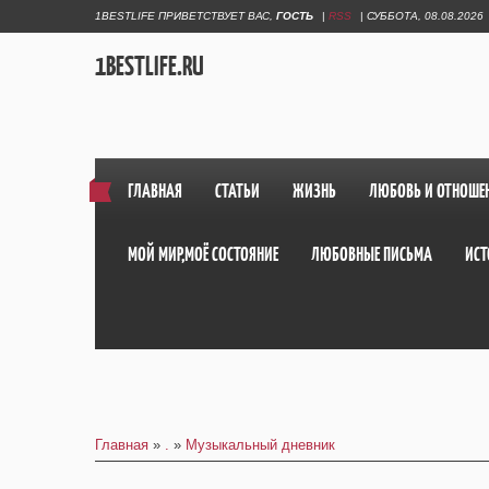
1BESTLIFE ПРИВЕТСТВУЕТ ВАС
,
ГОСТЬ
|
RSS
|
СУББОТА, 08.08.2026
1BESTLIFE.RU
ГЛАВНАЯ
СТАТЬИ
ЖИЗНЬ
ЛЮБОВЬ И ОТНОШЕ
МОЙ МИР,МОЁ СОСТОЯНИЕ
ЛЮБОВНЫЕ ПИСЬМА
ИСТ
Главная
»
.
»
Музыкальный дневник