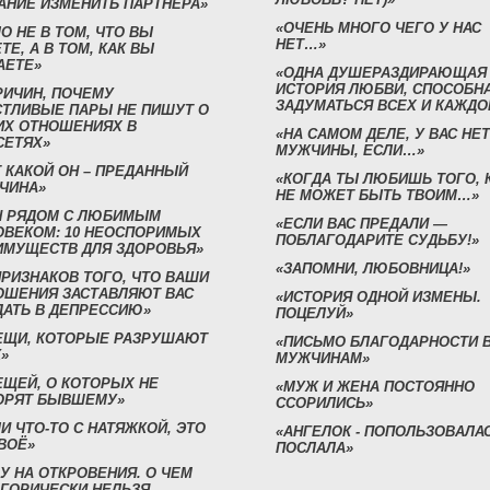
АНИЕ ИЗМЕНИТЬ ПАРТНЕРА»
«ОЧЕНЬ МНОГО ЧЕГО У НАС
О НЕ В ТОМ, ЧТО ВЫ
НЕТ…»
ТЕ, А В ТОМ, КАК ВЫ
АЕТЕ»
«ОДНА ДУШЕРАЗДИРАЮЩАЯ
ИСТОРИЯ ЛЮБВИ, СПОСОБН
РИЧИН, ПОЧЕМУ
ЗАДУМАТЬСЯ ВСЕХ И КАЖДО
СТЛИВЫЕ ПАРЫ НЕ ПИШУТ О
ИХ ОТНОШЕНИЯХ В
«НА САМОМ ДЕЛЕ, У ВАС НЕТ
СЕТЯХ»
МУЖЧИНЫ, ЕСЛИ…»
 КАКОЙ ОН – ПРЕДАННЫЙ
«КОГДА ТЫ ЛЮБИШЬ ТОГО, 
ЧИНА»
НЕ МОЖЕТ БЫТЬ ТВОИМ…»
Н РЯДОМ С ЛЮБИМЫМ
«ЕСЛИ ВАС ПРЕДАЛИ —
ОВЕКОМ: 10 НЕОСПОРИМЫХ
ПОБЛАГОДАРИТЕ СУДЬБУ!»
ИМУЩЕСТВ ДЛЯ ЗДОРОВЬЯ»
«ЗАПОМНИ, ЛЮБОВНИЦА!»
ПРИЗНАКОВ ТОГО, ЧТО ВАШИ
ОШЕНИЯ ЗАСТАВЛЯЮТ ВАС
«ИСТОРИЯ ОДНОЙ ИЗМЕНЫ.
ДАТЬ В ДЕПРЕССИЮ»
ПОЦЕЛУЙ»
ВЕЩИ, КОТОРЫЕ РАЗРУШАЮТ
«ПИСЬМО БЛАГОДАРНОСТИ 
»
МУЖЧИНАМ»
ЕЩЕЙ, О КОТОРЫХ НЕ
«МУЖ И ЖЕНА ПОСТОЯННО
ОРЯТ БЫВШЕМУ»
ССОРИЛИСЬ»
И ЧТО-ТО С НАТЯЖКОЙ, ЭТО
«АНГЕЛОК - ПОПОЛЬЗОВАЛА
ВОЁ»
ПОСЛАЛА»
У НА ОТКРОВЕНИЯ. О ЧЕМ
ЕГОРИЧЕСКИ НЕЛЬЗЯ