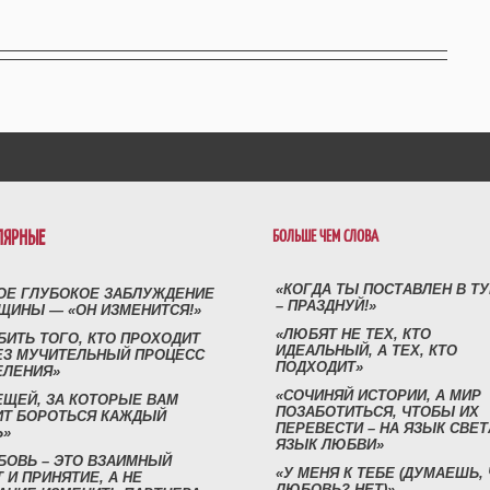
ЛЯРНЫЕ
БОЛЬШЕ ЧЕМ СЛОВА
«КОГДА ТЫ ПОСТАВЛЕН В Т
ОЕ ГЛУБОКОЕ ЗАБЛУЖДЕНИЕ
– ПРАЗДНУЙ!»
ЩИНЫ — «ОН ИЗМЕНИТСЯ!»
«ЛЮБЯТ НЕ ТЕХ, КТО
БИТЬ ТОГО, КТО ПРОХОДИТ
ИДЕАЛЬНЫЙ, А ТЕХ, КТО
ЕЗ МУЧИТЕЛЬНЫЙ ПРОЦЕСС
ПОДХОДИТ»
ЕЛЕНИЯ»
«СОЧИНЯЙ ИСТОРИИ, А МИР
ЕЩЕЙ, ЗА КОТОРЫЕ ВАМ
ПОЗАБОТИТЬСЯ, ЧТОБЫ ИХ
ИТ БОРОТЬСЯ КАЖДЫЙ
ПЕРЕВЕСТИ – НА ЯЗЫК СВЕТ
Ь»
ЯЗЫК ЛЮБВИ»
БОВЬ – ЭТО ВЗАИМНЫЙ
«У МЕНЯ К ТЕБЕ (ДУМАЕШЬ,
 И ПРИНЯТИЕ, А НЕ
ЛЮБОВЬ? НЕТ)»