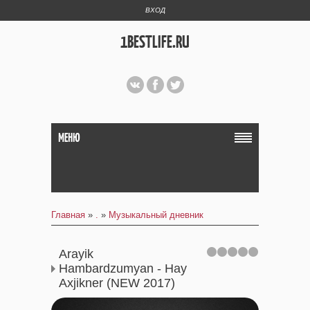
ВХОД
1BESTLIFE.RU
МЕНЮ
Главная
»
.
»
Музыкальный дневник
Arayik
Hambardzumyan - Hay
Axjikner (NEW 2017)