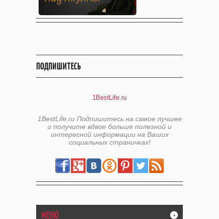
ПОДПИШИТЕСЬ
1BestLife.ru
1BestLife.ru Подпишитесь на самое лучшее
и получите вдвое больше полезной и
интересной информации на Ваших
социальных страничках!
МЕНЮ
+