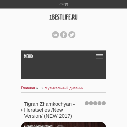
ВХОД
1BESTLIFE.RU
МЕНЮ
Главная
»
.
»
Музыкальный дневник
Tigran Zhamkochyan -
Heratsel es /New
Version/ (NEW 2017)