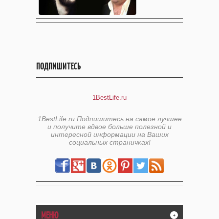
ПОДПИШИТЕСЬ
1BestLife.ru
1BestLife.ru Подпишитесь на самое лучшее
и получите вдвое больше полезной и
интересной информации на Ваших
социальных страничках!
МЕНЮ
+