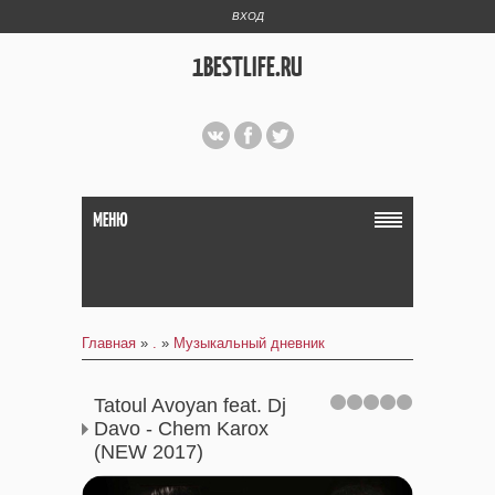
ВХОД
1BESTLIFE.RU
МЕНЮ
Главная
»
.
»
Музыкальный дневник
Tatoul Avoyan feat. Dj
Davo - Chem Karox
(NEW 2017)