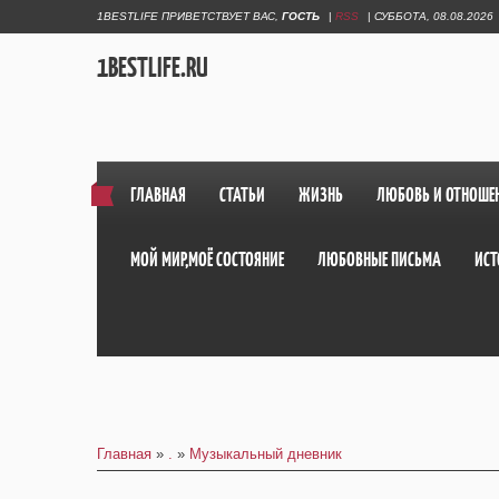
1BESTLIFE ПРИВЕТСТВУЕТ ВАС
,
ГОСТЬ
|
RSS
|
СУББОТА, 08.08.2026
1BESTLIFE.RU
ГЛАВНАЯ
СТАТЬИ
ЖИЗНЬ
ЛЮБОВЬ И ОТНОШЕ
МОЙ МИР,МОЁ СОСТОЯНИЕ
ЛЮБОВНЫЕ ПИСЬМА
ИСТ
Главная
»
.
»
Музыкальный дневник