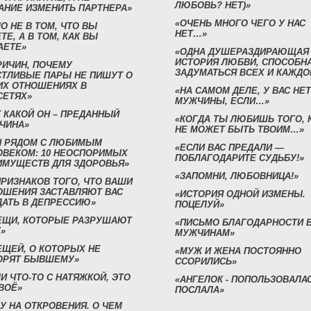
ЛЮБОВЬ? НЕТ)»
АНИЕ ИЗМЕНИТЬ ПАРТНЕРА»
«ОЧЕНЬ МНОГО ЧЕГО У НАС
О НЕ В ТОМ, ЧТО ВЫ
НЕТ…»
ТЕ, А В ТОМ, КАК ВЫ
АЕТЕ»
«ОДНА ДУШЕРАЗДИРАЮЩАЯ
ИСТОРИЯ ЛЮБВИ, СПОСОБН
РИЧИН, ПОЧЕМУ
ЗАДУМАТЬСЯ ВСЕХ И КАЖДО
СТЛИВЫЕ ПАРЫ НЕ ПИШУТ О
ИХ ОТНОШЕНИЯХ В
«НА САМОМ ДЕЛЕ, У ВАС НЕТ
СЕТЯХ»
МУЖЧИНЫ, ЕСЛИ…»
 КАКОЙ ОН – ПРЕДАННЫЙ
«КОГДА ТЫ ЛЮБИШЬ ТОГО, 
ЧИНА»
НЕ МОЖЕТ БЫТЬ ТВОИМ…»
Н РЯДОМ С ЛЮБИМЫМ
«ЕСЛИ ВАС ПРЕДАЛИ —
ОВЕКОМ: 10 НЕОСПОРИМЫХ
ПОБЛАГОДАРИТЕ СУДЬБУ!»
ИМУЩЕСТВ ДЛЯ ЗДОРОВЬЯ»
«ЗАПОМНИ, ЛЮБОВНИЦА!»
ПРИЗНАКОВ ТОГО, ЧТО ВАШИ
ОШЕНИЯ ЗАСТАВЛЯЮТ ВАС
«ИСТОРИЯ ОДНОЙ ИЗМЕНЫ.
ДАТЬ В ДЕПРЕССИЮ»
ПОЦЕЛУЙ»
ВЕЩИ, КОТОРЫЕ РАЗРУШАЮТ
«ПИСЬМО БЛАГОДАРНОСТИ 
»
МУЖЧИНАМ»
ЕЩЕЙ, О КОТОРЫХ НЕ
«МУЖ И ЖЕНА ПОСТОЯННО
ОРЯТ БЫВШЕМУ»
ССОРИЛИСЬ»
И ЧТО-ТО С НАТЯЖКОЙ, ЭТО
«АНГЕЛОК - ПОПОЛЬЗОВАЛА
ВОЁ»
ПОСЛАЛА»
У НА ОТКРОВЕНИЯ. О ЧЕМ