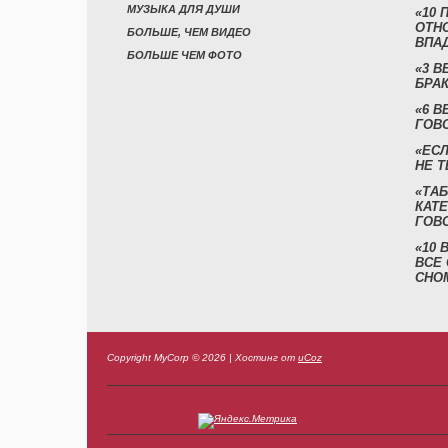
МУЗЫКА ДЛЯ ДУШИ
«10 
ОТН
БОЛЬШЕ, ЧЕМ ВИДЕО
ВПА
БОЛЬШЕ ЧЕМ ФОТО
«3 
БРАК
«6 В
ГОВ
«ЕСЛ
НЕ Т
«ТАБ
КАТ
ГОВ
«10
ВСЕ
СНО
Copyright MyCorp © 2026
|
Хостинг от
uCoz