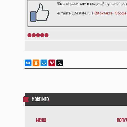
Жми «Нравится» и получай лучшие пост
Читайте 1Bestlife.ru в
ВКонтакте
,
Google
1
2
3
4
5
MORE INFO
.
МЕНЮ
ПОПУ