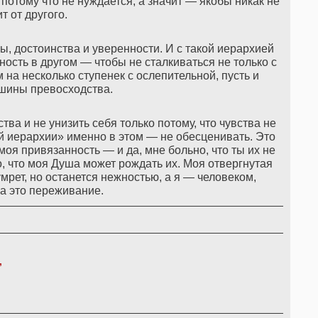
отому что не нуждается, а значит — якобы никак не
т от другого.
лы, достоинства и уверенности. И с такой иерархией
ость в другом — чтобы не сталкиваться не только с
 на несколько ступенек с ослепительной, пусть и
шины превосходства.
тва и не унизить себя только потому, что чувства не
й иерархии» именно в этом — не обесценивать. Это
моя привязанность — и да, мне больно, что ты их не
о, что моя Душа может рождать их. Моя отвергнутая
умрет, но останется нежностью, а я — человеком,
а это переживание.
,