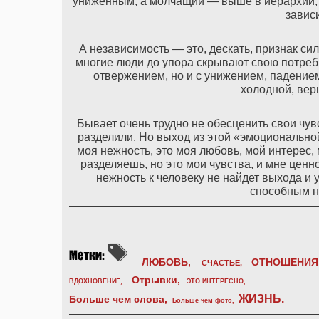
униженным, а молчащий — выше в иерархии, п
зависи
А независимость — это, дескать, признак си
многие люди до упора скрывают свою потребн
отвержением, но и с унижением, падением
холодной, вер
Бывает очень трудно не обесценить свои чувс
разделили. Но выход из этой «эмоционально
моя нежность, это моя любовь, мой интерес, 
разделяешь, но это мои чувства, и мне ценн
нежность к человеку не найдет выхода и 
способным н
ЛЮБОВЬ,
ОТНОШЕНИЯ
СЧАСТЬЕ,
Отрывки
,
ВДОХНОВЕНИЕ
,
ЭТО ИНТЕРЕСНО
,
ЖИЗНЬ
.
Больше чем слова,
Больше чем фото
,