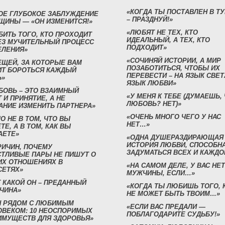
«КОГДА ТЫ ПОСТАВЛЕН В Т
ОЕ ГЛУБОКОЕ ЗАБЛУЖДЕНИЕ
– ПРАЗДНУЙ!»
ЩИНЫ — «ОН ИЗМЕНИТСЯ!»
«ЛЮБЯТ НЕ ТЕХ, КТО
БИТЬ ТОГО, КТО ПРОХОДИТ
ИДЕАЛЬНЫЙ, А ТЕХ, КТО
ЕЗ МУЧИТЕЛЬНЫЙ ПРОЦЕСС
ПОДХОДИТ»
ЕЛЕНИЯ»
«СОЧИНЯЙ ИСТОРИИ, А МИР
ЕЩЕЙ, ЗА КОТОРЫЕ ВАМ
ПОЗАБОТИТЬСЯ, ЧТОБЫ ИХ
ИТ БОРОТЬСЯ КАЖДЫЙ
ПЕРЕВЕСТИ – НА ЯЗЫК СВЕТ
Ь»
ЯЗЫК ЛЮБВИ»
БОВЬ – ЭТО ВЗАИМНЫЙ
«У МЕНЯ К ТЕБЕ (ДУМАЕШЬ,
 И ПРИНЯТИЕ, А НЕ
ЛЮБОВЬ? НЕТ)»
АНИЕ ИЗМЕНИТЬ ПАРТНЕРА»
«ОЧЕНЬ МНОГО ЧЕГО У НАС
О НЕ В ТОМ, ЧТО ВЫ
НЕТ…»
ТЕ, А В ТОМ, КАК ВЫ
АЕТЕ»
«ОДНА ДУШЕРАЗДИРАЮЩАЯ
ИСТОРИЯ ЛЮБВИ, СПОСОБН
РИЧИН, ПОЧЕМУ
ЗАДУМАТЬСЯ ВСЕХ И КАЖДО
СТЛИВЫЕ ПАРЫ НЕ ПИШУТ О
ИХ ОТНОШЕНИЯХ В
«НА САМОМ ДЕЛЕ, У ВАС НЕТ
СЕТЯХ»
МУЖЧИНЫ, ЕСЛИ…»
 КАКОЙ ОН – ПРЕДАННЫЙ
«КОГДА ТЫ ЛЮБИШЬ ТОГО, 
ЧИНА»
НЕ МОЖЕТ БЫТЬ ТВОИМ…»
Н РЯДОМ С ЛЮБИМЫМ
«ЕСЛИ ВАС ПРЕДАЛИ —
ОВЕКОМ: 10 НЕОСПОРИМЫХ
ПОБЛАГОДАРИТЕ СУДЬБУ!»
ИМУЩЕСТВ ДЛЯ ЗДОРОВЬЯ»