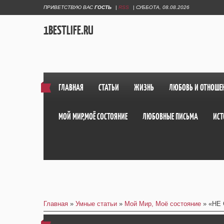
ПРИВЕТСТВУЮ ВАС
ГОСТЬ
|
RSS
|
СУББОТА, 08.08.2026
1BESTLIFE.RU
ГЛАВНАЯ
СТАТЬИ
ЖИЗНЬ
ЛЮБОВЬ И ОТНОШЕ
МОЙ МИР,МОЁ СОСТОЯНИЕ
ЛЮБОВНЫЕ ПИСЬМА
ИСТ
Главная
»
Умные статьи
»
Мой Мир, Моё состояние
» «НЕ