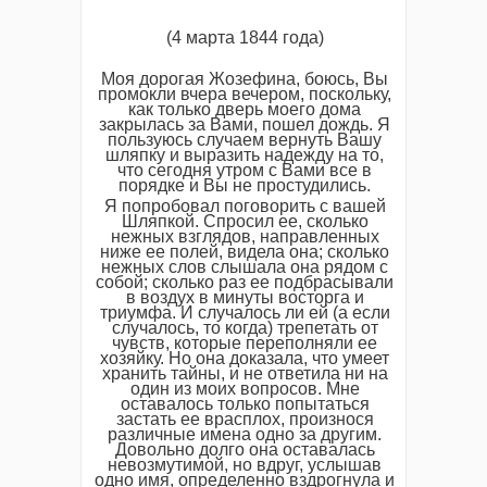
(4 марта 1844 года)
Моя дорогая Жозефина, боюсь, Вы
промокли вчера вечером, поскольку,
как только дверь моего дома
закрылась за Вами, пошел дождь. Я
пользуюсь случаем вернуть Вашу
шляпку и выразить надежду на то,
что сегодня утром с Вами все в
порядке и Вы не простудились.
Я попробовал поговорить с вашей
Шляпкой. Спросил ее, сколько
нежных взглядов, направленных
ниже ее полей, видела она; сколько
нежных слов слышала она рядом с
собой; сколько раз ее подбрасывали
в воздух в минуты восторга и
триумфа. И случалось ли ей (а если
случалось, то когда) трепетать от
чувств, которые переполняли ее
хозяйку. Но она доказала, что умеет
хранить тайны, и не ответила ни на
один из моих вопросов. Мне
оставалось только попытаться
застать ее врасплох, произнося
различные имена одно за другим.
Довольно долго она оставалась
невозмутимой, но вдруг, услышав
одно имя, определенно вздрогнула и