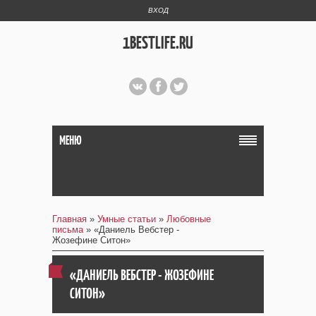
ВХОД
1BESTLIFE.RU
МЕНЮ
Главная
»
Умные статьи
»
Любовные
письма
» «Даниель Вебстер -
Жозефине Ситон»
«ДАНИЕЛЬ ВЕБСТЕР - ЖОЗЕФИНЕ
СИТОН»