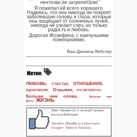
ленточки ее затрепетали!
Я пожелал ей всего хорошего.
Надеюсь, что она никогда не покроет
заболевшую голову, и глаза, которые
она защищает от солнечных лучей,
никогда не узнают слез, но только
радость и любовь.
Дорогая Жозефина, с наилучшими
пожеланиями,
Ваш Даниель Вебстер
ЛЮБОВЬ,
ОТНОШЕНИЯ,
СЧАСТЬЕ,
Отрывки
,
ВДОХНОВЕНИЕ
,
ЭТО ИНТЕРЕСНО
,
Больше чем слова,
Больше чем
ЖИЗНЬ
.
фото
,
Жми «Нравится» и получай лучшие
посты в Фейсбуке!
Читайте 1Bestlife.ru в
ВКонтакте
,
Google+
,
Twitter
и
Pinterest
.