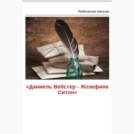
Любовные письма
«
Даниель Вебстер - Жозефине
Ситон
»