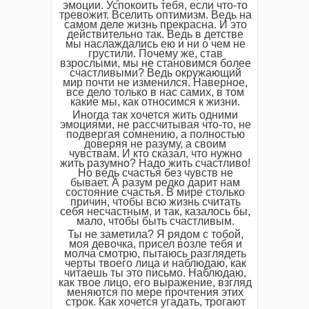
эмоции. Успокоить тебя, если что-то
тревожит. Вселить оптимизм. Ведь на
самом деле жизнь прекрасна. И это
действительно так. Ведь в детстве
мы наслаждались ею и ни о чем не
грустили. Почему же, став
взрослыми, мы не становимся более
счастливыми? Ведь окружающий
мир почти не изменился. Наверное,
все дело только в нас самих, в том
какие мы, как относимся к жизни.
Иногда так хочется жить одними
эмоциями, не рассчитывая что-то, не
подвергая сомнению, а полностью
доверяя не разуму, а своим
чувствам. И кто сказал, что нужно
жить разумно? Надо жить счастливо!
Но ведь счастья без чувств не
бывает. А разум редко дарит нам
состояние счастья. В мире столько
причин, чтобы всю жизнь считать
себя несчастным, и так, казалось бы,
мало, чтобы быть счастливым.
Ты не заметила? Я рядом с тобой,
моя девочка, присел возле тебя и
молча смотрю, пытаюсь разглядеть
черты твоего лица и наблюдаю, как
читаешь ты это письмо. Наблюдаю,
как твое лицо, его выражение, взгляд
меняются по мере прочтения этих
строк. Как хочется угадать, трогают