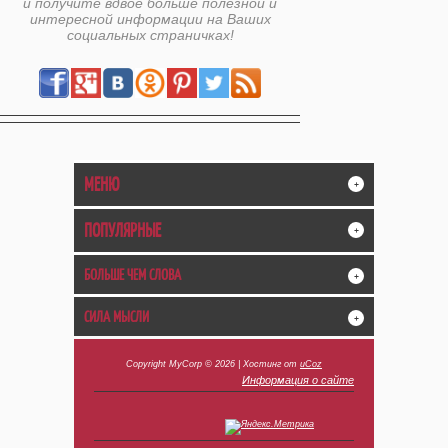
и получите вдвое больше полезной и
интересной информации на Ваших
социальных страничках!
МЕНЮ
+
ПОПУЛЯРНЫЕ
+
БОЛЬШЕ ЧЕМ СЛОВА
+
СИЛА МЫСЛИ
+
Copyright MyCorp © 2026
|
Хостинг от
uCoz
Информация о сайте