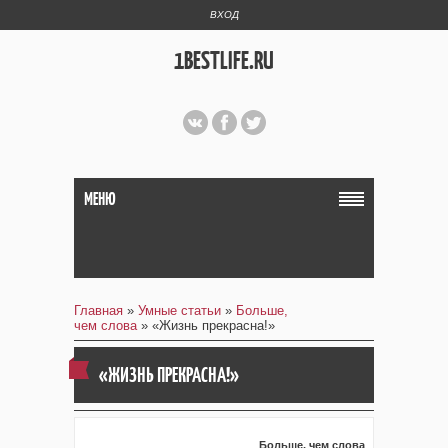
ВХОД
1BESTLIFE.RU
МЕНЮ
Главная
»
Умные статьи
»
Больше,
чем слова
» «Жизнь прекрасна!»
«ЖИЗНЬ ПРЕКРАСНА!»
Больше, чем слова