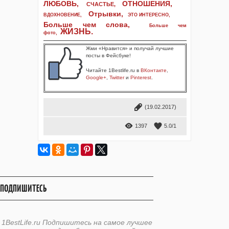
ЛЮБОВЬ,
ОТНОШЕНИЯ,
СЧАСТЬЕ,
Отрывки
,
ВДОХНОВЕНИЕ
,
ЭТО ИНТЕРЕСНО
,
Больше чем слова,
Больше чем
ЖИЗНЬ
.
фото
,
Жми «Нравится» и получай лучшие
посты в Фейсбуке!
Читайте 1Bestlife.ru в
ВКонтакте
,
Google+
,
Twitter
и
Pinterest
.
(19.02.2017)
1397
5.0
/
1
ПОДПИШИТЕСЬ
1BestLife.ru Подпишитесь на самое лучшее