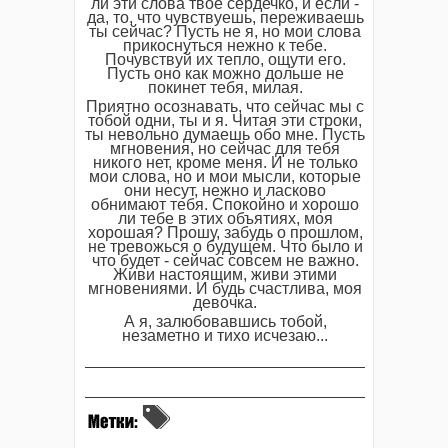
ли эти слова твое сердечко, и если -
да, то, что чувствуешь, переживаешь
ты сейчас? Пусть не я, но мои слова
прикоснуться нежно к тебе.
Почувствуй их тепло, ощути его.
Пусть оно как можно дольше не
покинет тебя, милая.
Приятно осознавать, что сейчас мы с
тобой одни, ты и я. Читая эти строки,
ты невольно думаешь обо мне. Пусть
мгновения, но сейчас для тебя
никого нет, кроме меня. И не только
мои слова, но и мои мысли, которые
они несут, нежно и ласково
обнимают тебя. Спокойно и хорошо
ли тебе в этих объятиях, моя
хорошая? Прошу, забудь о прошлом,
не тревожься о будущем. Что было и
что будет - сейчас совсем не важно.
Живи настоящим, живи этими
мгновениями. И будь счастлива, моя
девочка.
А я, залюбовавшись тобой,
незаметно и тихо исчезаю...