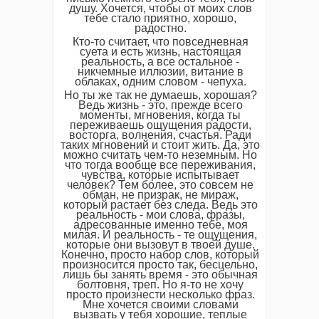
душу. Хочется, чтобы от моих слов
тебе стало приятно, хорошо,
радостно.
Кто-то считает, что повседневная
суета и есть жизнь, настоящая
реальность, а все остальное -
никчемные иллюзии, витание в
облаках, одним словом - чепуха.
Но ты же так не думаешь, хорошая?
Ведь жизнь - это, прежде всего
моменты, мгновения, когда ты
переживаешь ощущения радости,
восторга, волнения, счастья. Ради
таких мгновений и стоит жить. Да, это
можно считать чем-то неземным. Но
что тогда вообще все переживания,
чувства, которые испытывает
человек? Тем более, это совсем не
обман, не призрак, не мираж,
который растает без следа. Ведь это
реальность - мои слова, фразы,
адресованные именно тебе, моя
милая. И реальность - те ощущения,
которые они вызовут в твоей душе.
Конечно, просто набор слов, который
произносится просто так, бесцельно,
лишь бы занять время - это обычная
болтовня, треп. Но я-то не хочу
просто произнести несколько фраз.
Мне хочется своими словами
вызвать у тебя хорошие, теплые