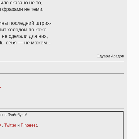
ыло сказано не то,
 и фразами не теми.
ины последний штрих-
дит холодом по коже.
ы не сделали для них,
Мы себя — не можем…
Эдуард Асадов
,
ы в Фейсбуке!
+
,
Twitter
и
Pinterest
.