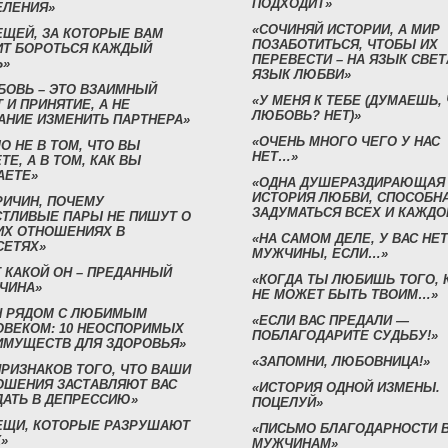
ПОДХОДИТ»
ЕЛЕНИЯ»
«СОЧИНЯЙ ИСТОРИИ, А МИР
ЕЩЕЙ, ЗА КОТОРЫЕ ВАМ
ПОЗАБОТИТЬСЯ, ЧТОБЫ ИХ
ИТ БОРОТЬСЯ КАЖДЫЙ
ПЕРЕВЕСТИ – НА ЯЗЫК СВЕТ
Ь»
ЯЗЫК ЛЮБВИ»
БОВЬ – ЭТО ВЗАИМНЫЙ
«У МЕНЯ К ТЕБЕ (ДУМАЕШЬ,
 И ПРИНЯТИЕ, А НЕ
ЛЮБОВЬ? НЕТ)»
АНИЕ ИЗМЕНИТЬ ПАРТНЕРА»
«ОЧЕНЬ МНОГО ЧЕГО У НАС
О НЕ В ТОМ, ЧТО ВЫ
НЕТ…»
ТЕ, А В ТОМ, КАК ВЫ
АЕТЕ»
«ОДНА ДУШЕРАЗДИРАЮЩАЯ
ИСТОРИЯ ЛЮБВИ, СПОСОБН
РИЧИН, ПОЧЕМУ
ЗАДУМАТЬСЯ ВСЕХ И КАЖДО
СТЛИВЫЕ ПАРЫ НЕ ПИШУТ О
ИХ ОТНОШЕНИЯХ В
«НА САМОМ ДЕЛЕ, У ВАС НЕТ
СЕТЯХ»
МУЖЧИНЫ, ЕСЛИ…»
 КАКОЙ ОН – ПРЕДАННЫЙ
«КОГДА ТЫ ЛЮБИШЬ ТОГО, 
ЧИНА»
НЕ МОЖЕТ БЫТЬ ТВОИМ…»
Н РЯДОМ С ЛЮБИМЫМ
«ЕСЛИ ВАС ПРЕДАЛИ —
ОВЕКОМ: 10 НЕОСПОРИМЫХ
ПОБЛАГОДАРИТЕ СУДЬБУ!»
ИМУЩЕСТВ ДЛЯ ЗДОРОВЬЯ»
«ЗАПОМНИ, ЛЮБОВНИЦА!»
ПРИЗНАКОВ ТОГО, ЧТО ВАШИ
ОШЕНИЯ ЗАСТАВЛЯЮТ ВАС
«ИСТОРИЯ ОДНОЙ ИЗМЕНЫ.
ДАТЬ В ДЕПРЕССИЮ»
ПОЦЕЛУЙ»
ВЕЩИ, КОТОРЫЕ РАЗРУШАЮТ
«ПИСЬМО БЛАГОДАРНОСТИ 
»
МУЖЧИНАМ»