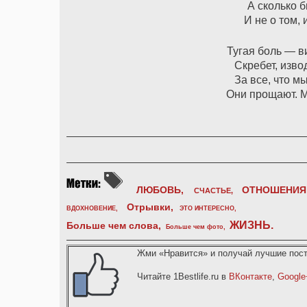
А сколько б
И не о том,
Тугая боль — в
Скребет, изво
За все, что м
Они прощают. 
ЛЮБОВЬ,
ОТНОШЕНИЯ
СЧАСТЬЕ,
Отрывки
,
ВДОХНОВЕНИЕ
,
ЭТО ИНТЕРЕСНО
,
ЖИЗНЬ
.
Больше чем слова,
Больше чем фото
,
Жми «Нравится» и получай лучшие пост
Читайте 1Bestlife.ru в
ВКонтакте
,
Google