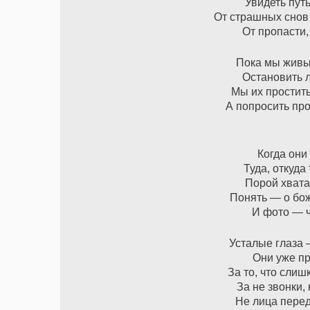
Увидеть путь
От страшных снов 
От пропасти,
Пока мы живы
Остановить 
Мы их простить
А попросить пр
Когда они
Туда, откуда
Порой хвата
Понять — о бо
И фото — ч
Усталые глаза 
Они уже пр
За то, что сли
За не звонки, 
Не лица перед