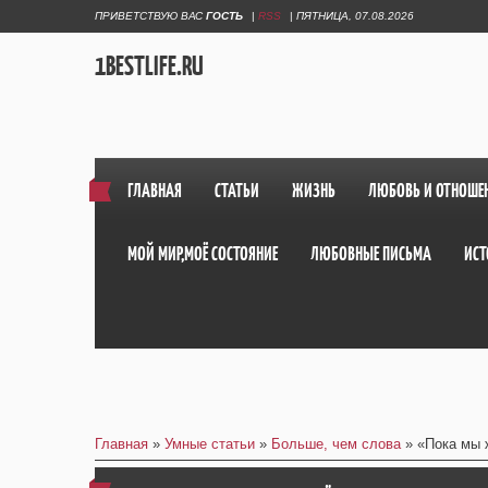
ПРИВЕТСТВУЮ ВАС
ГОСТЬ
|
RSS
|
ПЯТНИЦА, 07.08.2026
1BESTLIFE.RU
ГЛАВНАЯ
СТАТЬИ
ЖИЗНЬ
ЛЮБОВЬ И ОТНОШЕ
МОЙ МИР,МОЁ СОСТОЯНИЕ
ЛЮБОВНЫЕ ПИСЬМА
ИСТ
Главная
»
Умные статьи
»
Больше, чем слова
» «Пока мы 