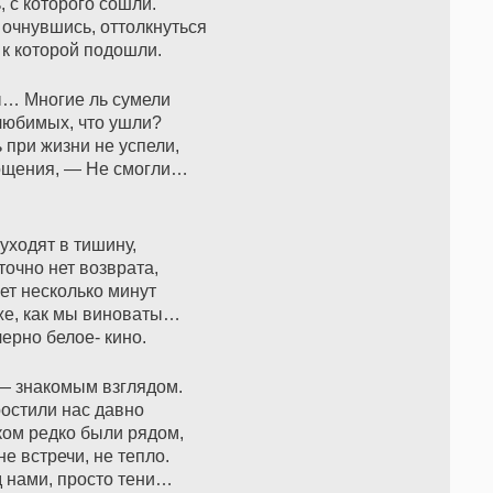
, с которого сошли.
очнувшись, оттолкнуться
 к которой подошли.
… Многие ль сумели
любимых, что ушли?
 при жизни не успели,
ощения, — Не смогли…
 уходят в тишину,
 точно нет возврата,
ет несколько минут
же, как мы виноваты…
ерно белое- кино.
— знакомым взглядом.
остили нас давно
шком редко были рядом,
не встречи, не тепло.
 нами, просто тени…