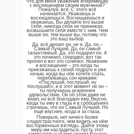
Что для меня уважение вперемешку
с восхищением своим мужчиной?
Пожалуй, всё. С этого всё
начинается. Уважаешь и
восхищаешься. Восхищаешься и
уважаешь. Вы делаете его выше
себя, никогда себя не принижая,
возвышаете себя вместе с ним. Чем
выше он, тем выше вы, потому что
это ваш выбор.
Да, всё делает он, не я. Да, он –
Самый Лучший. Да, он самый
талантливый. Да, это подарил он. А
это починил, соорудил, вот так
пропел и вот это сочинил. Уважение
и восхищение – это когда ты
приезжаешь к своей подруге и уже
ночью, когда вы обе хотите спать,
перебиваешь сон криками:
«Послушай, послушай, ну
послушай!», и в этот момент не он –
ты получаешь искреннее
удовольствие. Он об этом даже не
знает, но всё благодаря ему. Вкусно,
когда ты ему в глаза и в сообщениях
строчишь, что он Самый Лучший. Но
ещё вкуснее, когда и за глаза.
Поверьте, нет ничего более
сладострастного, чем видеть на нём
восторженные взгляды. Дайте этому
миру им насладиться, пусть этот
замечательный мир увидит Вашего