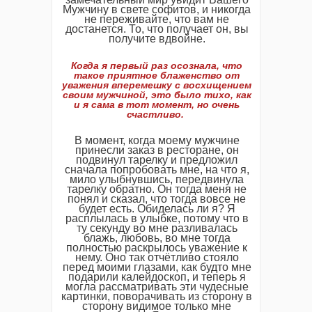
Мужчину в свете софитов, и никогда
не переживайте, что вам не
достанется. То, что получает он, вы
получите вдвойне.
Когда я первый раз осознала, что
такое приятное блаженство от
уважения вперемешку с восхищением
своим мужчиной, это было тихо, как
и я сама в тот момент, но очень
счастливо.
В момент, когда моему мужчине
принесли заказ в ресторане, он
подвинул тарелку и предложил
сначала попробовать мне, на что я,
мило улыбнувшись, передвинула
тарелку обратно. Он тогда меня не
понял и сказал, что тогда вовсе не
будет есть. Обиделась ли я? Я
расплылась в улыбке, потому что в
ту секунду во мне разливалась
блажь, любовь, во мне тогда
полностью раскрылось уважение к
нему. Оно так отчётливо стояло
перед моими глазами, как будто мне
подарили калейдоскоп, и теперь я
могла рассматривать эти чудесные
картинки, поворачивать из сторону в
сторону видимое только мне