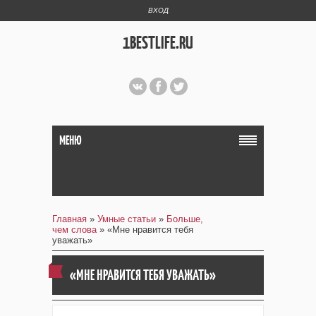
ВХОД
1BESTLIFE.RU
МЕНЮ
Главная
»
Умные статьи
»
Больше,
чем слова
» «Мне нравится тебя
уважать»
«МНЕ НРАВИТСЯ ТЕБЯ УВАЖАТЬ»