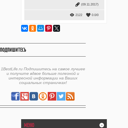
(09.11.2017)
2122
0.0
/
0
ПОДПИШИТЕСЬ
1BestLife.ru Подпишитесь на самое лучшее
и получите вдвое больше полезной и
интересной информации на Ваших
социальных страничках!
МЕНЮ
+