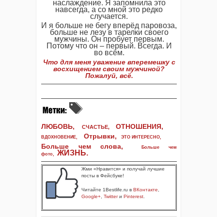
наслаждение. Я запомнила это
навсегда, а со мной это редко
случается.
И я больше не бегу вперёд паровоза,
больше не лезу в тарелки своего
мужчины. Он пробует первым.
Потому что он – первый. Всегда. И
во всём.
Что для меня уважение вперемешку с
восхищением своим мужчиной?
Пожалуй, всё.
ЛЮБОВЬ,
ОТНОШЕНИЯ,
СЧАСТЬЕ,
Отрывки
,
ВДОХНОВЕНИЕ
,
ЭТО ИНТЕРЕСНО
,
Больше чем слова,
Больше чем
ЖИЗНЬ
.
фото
,
Жми «Нравится» и получай лучшие
посты в Фейсбуке!
Читайте 1Bestlife.ru в
ВКонтакте
,
Google+
,
Twitter
и
Pinterest
.