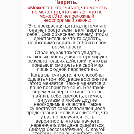
верить.
«Может тот, кто считает, что может.А
не может тот, кто считает, что не
может.Это непреложный,
неоспоримый закон.»
Это прекрасная цитата, потому что
она не просто велит вам "верить в
себя". Она объясняет, почему, чтобы
действительно что-то сделать,
необходимо верить в себя и в свои
возможности.
Странно, как тяжело увидеть,
насколько убеждения контролируют
результат ваших действий, и что вы
привыкли смотреть на свой мир
лишь с одной перспективы.
Когда вы считаете, что способны
сделать что-либо, ваше восприятие
этого меняется. Также меняется и
ваше восприятие себя. Без такой
перемены перспективы тяжело
найти в себе смелость, стимул,
энтузиазм и любые другие
необходимые качества. Также
существуют самоисполняющиеся
предсказания. Если вы считаете, что
у вас не получится, есть
вероятность, что вы начнете
нервничать или даже ошибаться
(иногда бессознательно). С другой
стороны, если вы считаете, что