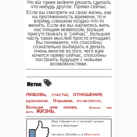
Но вы также можете решить сделать
что-нибудь другое. Прямо сейчас.
Если вы смотрите на свою жизнь, как
на протяженность времени, то и
впрямь слишком поздно что-то
менять. Если же вы научитесь жить
настоящим моментом, больше
присутствовать в "сейчас", большая
часть таких мыслей просто отпадает.
Вы понимаете, что способны
сознательно выбирать и делать
очень многое из того, чего вам
хочется прямо сейчас, способны
построить будущее с новыми
возможностями.
ЛЮБОВЬ,
ОТНОШЕНИЯ,
СЧАСТЬЕ,
Отрывки
,
ВДОХНОВЕНИЕ
,
ЭТО ИНТЕРЕСНО
,
Больше чем слова,
Больше чем
ЖИЗНЬ
.
фото
,
Жми «Нравится» и получай лучшие
посты в Фейсбуке!
Читайте 1Bestlife.ru в
ВКонтакте
,