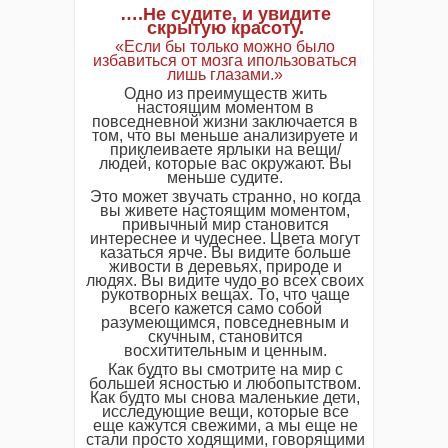
….Не судите, и увидите
скрытую красоту.
«Если бы только можно было
избавиться от мозга ипользоваться
лишь глазами.»
Одно из преимуществ жить
настоящим моментом в
повседневной жизни заключается в
том, что вы меньше анализируете и
приклеиваете ярлыки на вещи/
людей, которые вас окружают. Вы
меньше судите.
Это может звучать странно, но когда
вы живете настоящим моментом,
привычный мир становится
интереснее и чудеснее. Цвета могут
казаться ярче. Вы видите больше
живости в деревьях, природе и
людях. Вы видите чудо во всех своих
рукотворных вещах. То, что чаще
всего кажется само собой
разумеющимся, повседневным и
скучным, становится
восхитительным и ценным.
Как будто вы смотрите на мир с
большей ясностью и любопытством.
Как будто мы снова маленькие дети,
исследующие вещи, которые все
еще кажутся свежими, а мы еще не
стали просто ходящими, говорящими