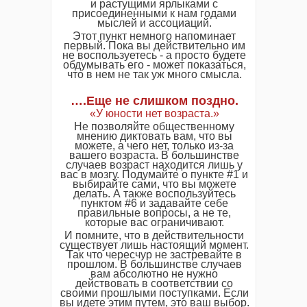
и растущими ярлыками с
присоединенными к нам годами
мыслей и ассоциаций.
Этот пункт немного напоминает
первый. Пока вы действительно им
не воспользуетесь - а просто будете
обдумывать его - может показаться,
что в нем не так уж много смысла.
….Еще не слишком поздно.
«У юности нет возраста.»
Не позволяйте общественному
мнению диктовать вам, что вы
можете, а чего нет, только из-за
вашего возраста. В большинстве
случаев возраст находится лишь у
вас в мозгу. Подумайте о пункте #1 и
выбирайте сами, что вы можете
делать. А также воспользуйтесь
пунктом #6 и задавайте себе
правильные вопросы, а не те,
которые вас ограничивают.
И помните, что в действительности
существует лишь настоящий момент.
Так что чересчур не застревайте в
прошлом. В большинстве случаев
вам абсолютно не нужно
действовать в соответствии со
своими прошлыми поступками. Если
вы идете этим путем, это ваш выбор.