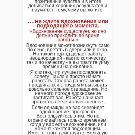
позитивные чувства и в итоге
добиваться хороших результатов и
научиться тому, чему вы хотите.
….Не ждите вдохновения или
подходящего момента.
«Вдохновение существует, но оно
должно приходить во время
работы.»
Вдохновение может возникнуть само
по себе, влететь в дверь или в окно.
Но такой подход делает работу
неоднородной - как по количеству,
так и по качеству - а вы тратите уйму
времени на ожидание.
Я считаю, что лучше последовать
совету Пабло и просто начать
работать. Сперва работа может
продвигаться с трудом и вызывать
довольно сильное отвращение. Но
немного погодя вдохновение
настигает вас. Работа начинает
протекать легче и качественнее.
Если однажды на вас снезойдет
вдохновение, прекрасно.
Воспользуйтесь этим. Но не
ограничивайтесь только временем,
когда у вас есть вдохновение, или
момент кажется подходящим.
Вместо этого действуйте. Большую