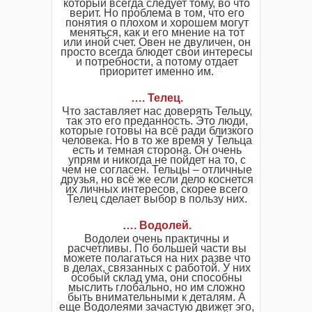
который всегда следует тому, во что
верит. Но проблема в том, что его
понятия о плохом и хорошем могут
меняться, как и его мнение на тот
или иной счет. Овен не двуличен, он
просто всегда блюдет свои интересы
и потребности, а потому отдает
приоритет именно им.
…. Телец.
Что заставляет нас доверять Тельцу,
так это его преданность. Это люди,
которые готовы на всё ради близкого
человека. Но в то же время у Тельца
есть и темная сторона. Он очень
упрям и никогда не пойдет на то, с
чем не согласен. Тельцы – отличные
друзья, но всё же если дело коснется
их личных интересов, скорее всего
Телец сделает выбор в пользу них.
…. Водолей.
Водолеи очень практичны и
расчетливы. По большей части вы
можете полагаться на них разве что
в делах, связанных с работой. У них
особый склад ума, они способны
мыслить глобально, но им сложно
быть внимательными к деталям. А
еще Водолеями зачастую движет эго,