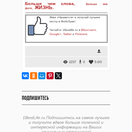
Больше чем слова,
Больше чем
ЖИЗНЬ
.
фото
,
Жми «Нравится» и получай лучшие
посты в Фейсбуке!
Читайте 1Bestlife.ru в
ВКонтакте
,
Google+
,
Twitter
и
Pinterest
.
2237
0
5.0
/
3
ПОДПИШИТЕСЬ
1BestLife.ru Подпишитесь на самое лучшее
и получите вдвое больше полезной и
интересной информации на Ваших
социальных страничках!