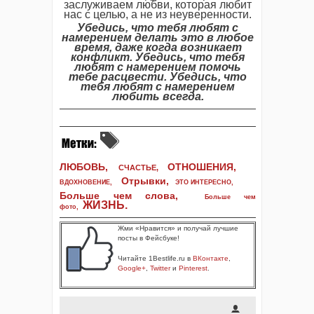
заслуживаем любви, которая любит
нас с целью, а не из неуверенности.
Убедись, что тебя любят с
намерением делать это в любое
время, даже когда возникает
конфликт. Убедись, что тебя
любят с намерением помочь
тебе расцвести. Убедись, что
тебя любят с намерением
любить всегда.
ЛЮБОВЬ,
ОТНОШЕНИЯ,
СЧАСТЬЕ,
Отрывки
,
ВДОХНОВЕНИЕ
,
ЭТО ИНТЕРЕСНО
,
Больше чем слова,
Больше чем
ЖИЗНЬ
.
фото
,
Жми «Нравится» и получай лучшие
посты в Фейсбуке!
Читайте 1Bestlife.ru в
ВКонтакте
,
Google+
,
Twitter
и
Pinterest
.