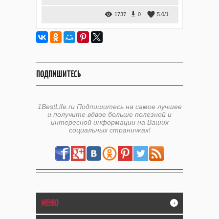
1737
0
5.0
/
1
ПОДПИШИТЕСЬ
1BestLife.ru Подпишитесь на самое лучшее
и получите вдвое больше полезной и
интересной информации на Ваших
социальных страничках!
МЕНЮ
+