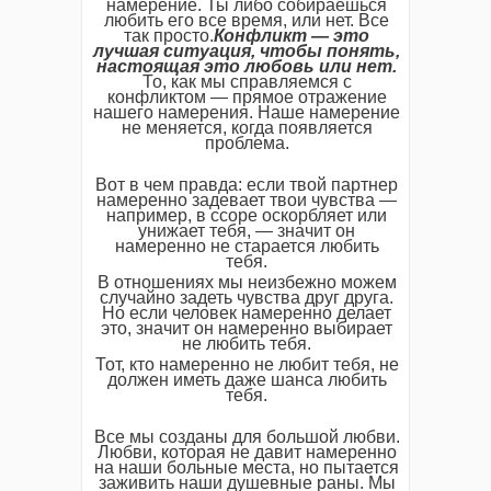
намерение. Ты либо собираешься
любить его все время, или нет. Все
так просто.
Конфликт — это
лучшая ситуация, чтобы понять,
настоящая это любовь или нет.
То, как мы справляемся с
конфликтом — прямое отражение
нашего намерения. Наше намерение
не меняется, когда появляется
проблема.
Вот в чем правда: если твой партнер
намеренно задевает твои чувства —
например, в ссоре оскорбляет или
унижает тебя, — значит он
намеренно не старается любить
тебя.
В отношениях мы неизбежно можем
случайно задеть чувства друг друга.
Но если человек намеренно делает
это, значит он намеренно выбирает
не любить тебя.
Тот, кто намеренно не любит тебя, не
должен иметь даже шанса любить
тебя.
Все мы созданы для большой любви.
Любви, которая не давит намеренно
на наши больные места, но пытается
заживить наши душевные раны. Мы