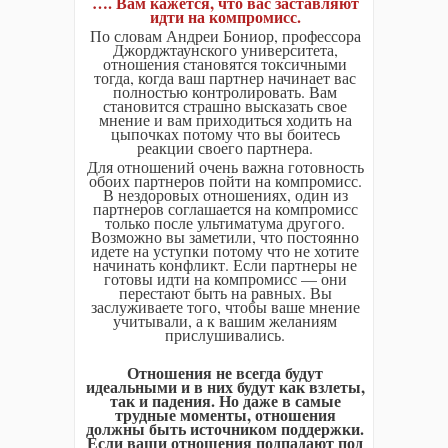
…. Вам кажется, что вас заставляют
идти на компромисс.
По словам Андреи Бониор, профессора
Джорджтаунского университета,
отношения становятся токсичными
тогда, когда ваш партнер начинает вас
полностью контролировать. Вам
становится страшно высказать свое
мнение и вам приходиться ходить на
цыпочках потому что вы боитесь
реакции своего партнера.
Для отношений очень важна готовность
обоих партнеров пойти на компромисс.
В нездоровых отношениях, один из
партнеров соглашается на компромисс
только после ультиматума другого.
Возможно вы заметили, что постоянно
идете на уступки потому что не хотите
начинать конфликт. Если партнеры не
готовы идти на компромисс — они
перестают быть на равных. Вы
заслуживаете того, чтобы ваше мнение
учитывали, а к вашим желаниям
прислушивались.
Отношения не всегда будут
идеальными и в них будут как взлеты,
так и падения. Но даже в самые
трудные моменты, отношения
должны быть источником поддержки.
Если ваши отношения подпадают под