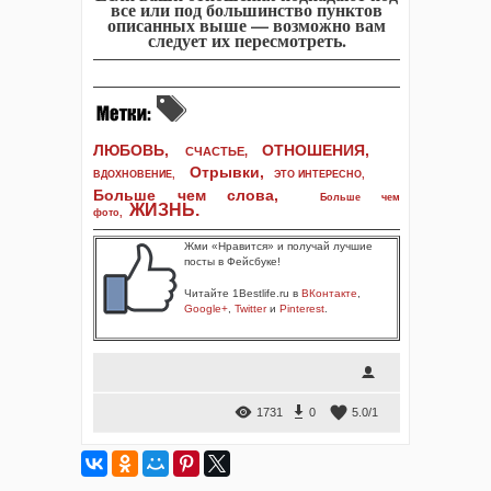
все или под большинство пунктов
описанных выше — возможно вам
следует их пересмотреть.
ЛЮБОВЬ,
ОТНОШЕНИЯ,
СЧАСТЬЕ,
Отрывки
,
ВДОХНОВЕНИЕ
,
ЭТО ИНТЕРЕСНО
,
Больше чем слова,
Больше чем
ЖИЗНЬ
.
фото
,
Жми «Нравится» и получай лучшие
посты в Фейсбуке!
Читайте 1Bestlife.ru в
ВКонтакте
,
Google+
,
Twitter
и
Pinterest
.
1731
0
5.0
/
1