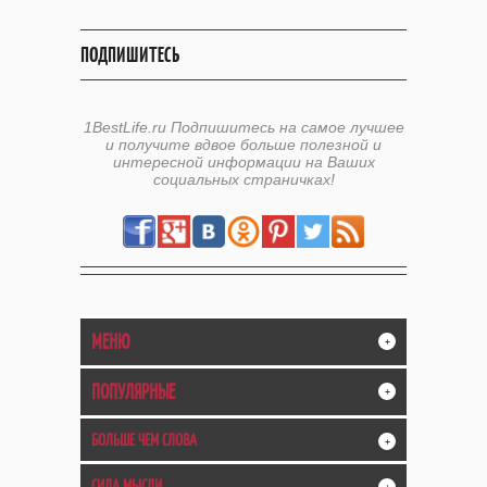
ПОДПИШИТЕСЬ
1BestLife.ru Подпишитесь на самое лучшее
и получите вдвое больше полезной и
интересной информации на Ваших
социальных страничках!
МЕНЮ
+
ПОПУЛЯРНЫЕ
+
БОЛЬШЕ ЧЕМ СЛОВА
+
СИЛА МЫСЛИ
+