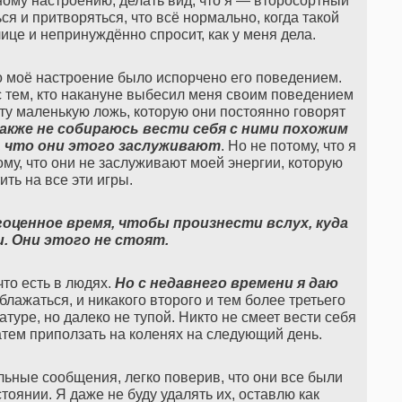
рному настроению, делать вид, что я — второсортный
ся и притворяться, что всё нормально, когда такой
лице и непринуждённо спросит, как у меня дела.
того моё настроение было испорчено его поведением.
с тем, кто накануне выбесил меня своим поведением
ту маленькую ложь, которую они постоянно говорят
также не собираюсь вести себя с ними похожим
, что они этого заслуживают
. Но не потому, что я
му, что они не заслуживают моей энергии, которую
ить на все эти игры.
оценное время, чтобы произнести вслух, куда
. Они этого не стоят.
что есть в людях.
Но с недавнего времени я даю
лажаться, и никакого второго и тем более третьего
натуре, но далеко не тупой. Никто не смеет вести себя
затем приползать на коленях на следующий день.
ельные сообщения, легко поверив, что они все были
оянии. Я даже не буду удалять их, оставлю как