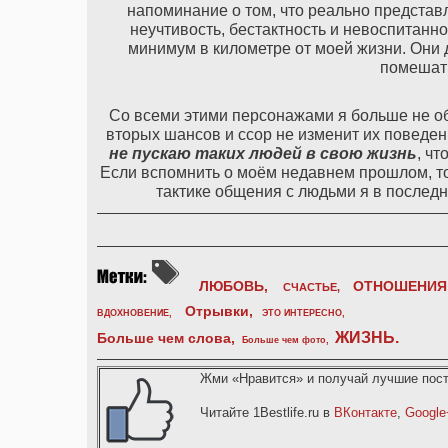
напоминание о том, что реально представля
неучтивость, бестактность и невоспитанно
минимум в километре от моей жизни. Они 
помешать
Со всеми этими персонажами я больше не об
вторых шансов и ссор не изменит их поведе
не пускаю таких людей в свою жизнь
, ч
Если вспомнить о моём недавнем прошлом, то 
тактике общения с людьми я в последн
ЛЮБОВЬ,
ОТНОШЕНИЯ
СЧАСТЬЕ,
Отрывки
,
ВДОХНОВЕНИЕ
,
ЭТО ИНТЕРЕСНО
,
ЖИЗНЬ
.
Больше чем слова,
Больше чем фото
,
Жми «Нравится» и получай лучшие пост
Читайте 1Bestlife.ru в
ВКонтакте
,
Google