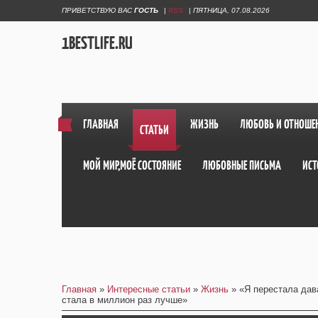
ПРИВЕТСТВУЮ ВАС
ГОСТЬ
|
RSS
|
ПЯТНИЦА, 07.08.2026
1BESTLIFE.RU
ГЛАВНАЯ
ЖИЗНЬ
ЛЮБОВЬ И ОТНОШЕ
СТАТЬИ
МОЙ МИР,МОЁ СОСТОЯНИЕ
ЛЮБОВНЫЕ ПИСЬМА
ИСТ
Главная
»
Интересные статьи
»
Жизнь
» «Я перестала дав
стала в миллион раз лучше»