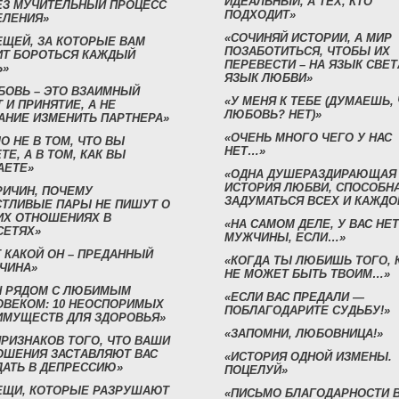
ИДЕАЛЬНЫЙ, А ТЕХ, КТО
ЕЗ МУЧИТЕЛЬНЫЙ ПРОЦЕСС
ПОДХОДИТ»
ЕЛЕНИЯ»
«СОЧИНЯЙ ИСТОРИИ, А МИР
ЕЩЕЙ, ЗА КОТОРЫЕ ВАМ
ПОЗАБОТИТЬСЯ, ЧТОБЫ ИХ
ИТ БОРОТЬСЯ КАЖДЫЙ
ПЕРЕВЕСТИ – НА ЯЗЫК СВЕТ
Ь»
ЯЗЫК ЛЮБВИ»
БОВЬ – ЭТО ВЗАИМНЫЙ
«У МЕНЯ К ТЕБЕ (ДУМАЕШЬ,
 И ПРИНЯТИЕ, А НЕ
ЛЮБОВЬ? НЕТ)»
АНИЕ ИЗМЕНИТЬ ПАРТНЕРА»
«ОЧЕНЬ МНОГО ЧЕГО У НАС
О НЕ В ТОМ, ЧТО ВЫ
НЕТ…»
ТЕ, А В ТОМ, КАК ВЫ
АЕТЕ»
«ОДНА ДУШЕРАЗДИРАЮЩАЯ
ИСТОРИЯ ЛЮБВИ, СПОСОБН
РИЧИН, ПОЧЕМУ
ЗАДУМАТЬСЯ ВСЕХ И КАЖДО
СТЛИВЫЕ ПАРЫ НЕ ПИШУТ О
ИХ ОТНОШЕНИЯХ В
«НА САМОМ ДЕЛЕ, У ВАС НЕТ
СЕТЯХ»
МУЖЧИНЫ, ЕСЛИ…»
 КАКОЙ ОН – ПРЕДАННЫЙ
«КОГДА ТЫ ЛЮБИШЬ ТОГО, 
ЧИНА»
НЕ МОЖЕТ БЫТЬ ТВОИМ…»
Н РЯДОМ С ЛЮБИМЫМ
«ЕСЛИ ВАС ПРЕДАЛИ —
ОВЕКОМ: 10 НЕОСПОРИМЫХ
ПОБЛАГОДАРИТЕ СУДЬБУ!»
ИМУЩЕСТВ ДЛЯ ЗДОРОВЬЯ»
«ЗАПОМНИ, ЛЮБОВНИЦА!»
ПРИЗНАКОВ ТОГО, ЧТО ВАШИ
ОШЕНИЯ ЗАСТАВЛЯЮТ ВАС
«ИСТОРИЯ ОДНОЙ ИЗМЕНЫ.
ДАТЬ В ДЕПРЕССИЮ»
ПОЦЕЛУЙ»
ВЕЩИ, КОТОРЫЕ РАЗРУШАЮТ
«ПИСЬМО БЛАГОДАРНОСТИ 