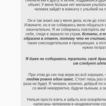
сначала как к другу, а затем, поддавшись ду
объект. У меня больше нет желания улыбать
человек зайдёт в комнату с улыбкой на 
Он и так знает, как у меня дела, если до э
Извините, но я не собираюсь мило общаться 
окончательно. Я не собираюсь повторять им 
себе, глядя в зеркало по утрам
. Кстати, я 
образом в ответ, потому что не считаю
такая снисходительная и прощающая, а пото
нужно потрат
Я даже не собираюсь тратить своё драг
им следует идти
При этом до сих пор верю во всё хорошее, 
людям ровно один шанс.
Стоит лишь раз об
раза не будет. Я человек, конечно, добрый по 
со мной некорректно, будучи пьяным, а 
Нельзя просто взять и забыть все оскорбит
написаны человеком в неадекватном сост