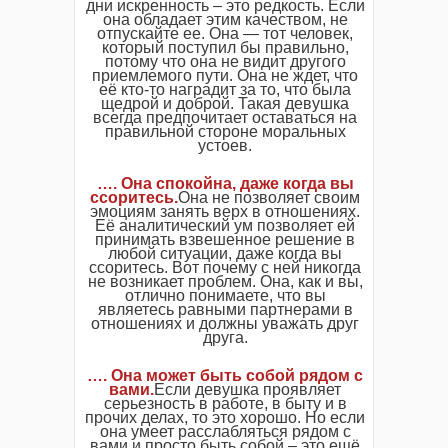
дни искренность – это редкость. Если
она обладает этим качеством, не
отпускайте ее. Она — тот человек,
который поступил бы правильно,
потому что она не видит другого
приемлемого пути. Она не ждет, что
её кто-то наградит за то, что была
щедрой и доброй. Такая девушка
всегда предпочитает оставаться на
правильной стороне моральных
устоев.
…. Она спокойна, даже когда вы
ссоритесь.
Она не позволяет своим
эмоциям занять верх в отношениях.
Её аналитический ум позволяет ей
принимать взвешенное решение в
любой ситуации, даже когда вы
ссоритесь. Вот почему с ней никогда
не возникает проблем. Она, как и вы,
отлично понимаете, что вы
являетесь равными партнерами в
отношениях и должны уважать друг
друга.
…. Она может быть собой рядом с
вами.
Если девушка проявляет
серьезность в работе, в быту и в
прочих делах, то это хорошо. Но если
она умеет расслабляться рядом с
вами и просто быть собой – это ещё