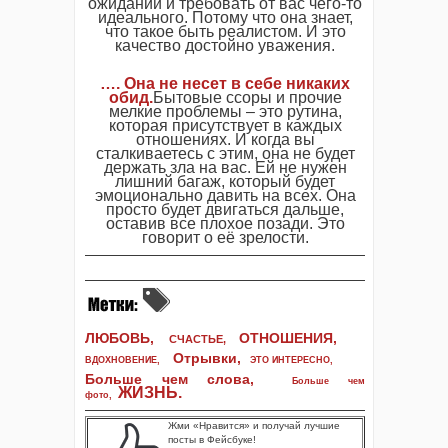
ожиданий и требовать от вас чего-то
идеального. Потому что она знает,
что такое быть реалистом. И это
качество достойно уважения.
…. Она не несет в себе никаких
обид.
Бытовые ссоры и прочие
мелкие проблемы – это рутина,
которая присутствует в каждых
отношениях. И когда вы
сталкиваетесь с этим, она не будет
держать зла на вас. Ей не нужен
лишний багаж, который будет
эмоционально давить на всех. Она
просто будет двигаться дальше,
оставив все плохое позади. Это
говорит о её зрелости.
ЛЮБОВЬ,
ОТНОШЕНИЯ,
СЧАСТЬЕ,
Отрывки
,
ВДОХНОВЕНИЕ
,
ЭТО ИНТЕРЕСНО
,
Больше чем слова,
Больше чем
ЖИЗНЬ
.
фото
,
Жми «Нравится» и получай лучшие
посты в Фейсбуке!