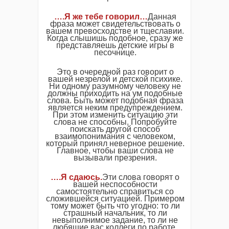
….Я же тебе говорил…
Данная
фраза может свидетельствовать о
вашем превосходстве и тщеславии.
Когда слышишь подобное, сразу же
представляешь детские игры в
песочнице.
Это в очередной раз говорит о
вашей незрелой и детской психике.
Ни одному разумному человеку не
должны приходить на ум подобные
слова. Быть может подобная фраза
является неким предупреждением.
При этом изменить ситуацию эти
слова не способны. Попробуйте
поискать другой способ
взаимопонимания с человеком,
который принял неверное решение.
Главное, чтобы ваши слова не
вызывали презрения.
….Я сдаюсь.
Эти слова говорят о
вашей неспособности
самостоятельно справиться со
сложившейся ситуацией. Примером
тому может быть что угодно: то ли
страшный начальник, то ли
невыполнимое задание, то ли не
любящие вас коллеги по работе.