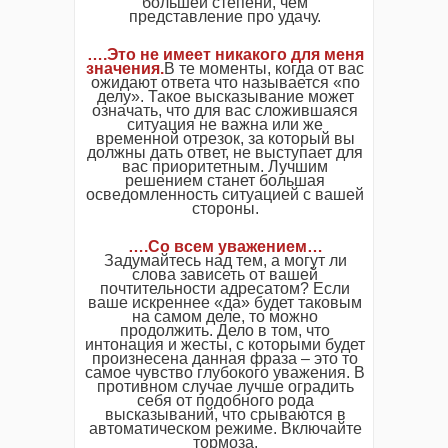
большей степени, чем
представление про удачу.
….Это не имеет никакого для меня
значения.
В те моменты, когда от вас
ожидают ответа что называется «по
делу». Такое высказывание может
означать, что для вас сложившаяся
ситуация не важна или же
временной отрезок, за который вы
должны дать ответ, не выступает для
вас приоритетным. Лучшим
решением станет большая
осведомленность ситуацией с вашей
стороны.
….Со всем уважением…
Задумайтесь над тем, а могут ли
слова зависеть от вашей
почтительности адресатом? Если
ваше искреннее «да» будет таковым
на самом деле, то можно
продолжить. Дело в том, что
интонация и жесты, с которыми будет
произнесена данная фраза – это то
самое чувство глубокого уважения. В
противном случае лучше оградить
себя от подобного рода
высказываний, что срываются в
автоматическом режиме. Включайте
тормоза.