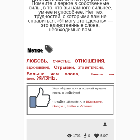
Помните и верьте в собственные
силы, в то, что вы намного сильнее,
умнее и способнее. Нет тех
трудностей, с которыми вам не
справиться. «Я могу это сделать» —
это единственные слова,
необходимые вам.
ЛЮБОВЬ,
ОТНОШЕНИЯ,
СЧАСТЬЕ,
Отрывки
,
ВДОХНОВЕНИЕ
,
ЭТО ИНТЕРЕСНО
,
Больше чем слова,
Больше чем
ЖИЗНЬ
.
фото
,
Жми «Нравится» и получай лучшие
посты в Фейсбуке!
Читайте 1Bestlife.ru в
ВКонтакте
,
Google+
,
Twitter
и
Pinterest
.
1701
0
5.0
/
7