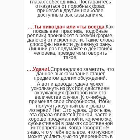
глазах собеседника. Постарайтесь
отказаться от подобных фраз,
прибегая к другим наиболее
доступным высказываниям.
….Ты никогда» или «ты всегда.
Как
показывает практика, подобные
реплики произносят в резкой форме,
далекой от искренности. Такие слова
способны нанести душевную рану.
Лишний раз подумайте о действиях
человека, прежде чем говорить
такое.
….Удачи!.
Справедливо заметить, что
данное высказывание станет
предметом долгих обсуждений.
А вот и доводы: удача может
ускользнуть из рук под действием
окружающих факторов или его
величества случая. Кто-нибудь
применял свои способности, чтобы
получить крупный выигрыш в
лотереи? Нет. Это удача. Опять же,
эта фраза является тонкой, часто и
хорошо продуманной и, конечно же,
субъективной в рамках собственной
интерпретации. Когда говорят: «Я
знаю, что у тебя есть все, что нужно»
может усилить чью-то уверенность в