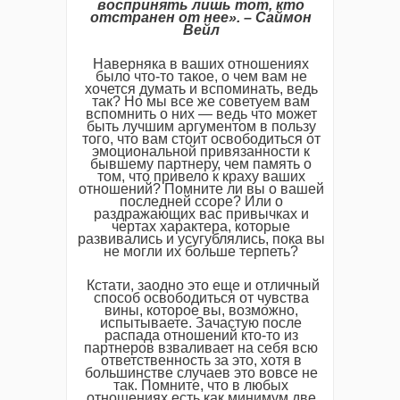
воспринять лишь тот, кто
отстранен от нее». – Саймон
Вейл
Наверняка в ваших отношениях
было что-то такое, о чем вам не
хочется думать и вспоминать, ведь
так? Но мы все же советуем вам
вспомнить о них — ведь что может
быть лучшим аргументом в пользу
того, что вам стоит освободиться от
эмоциональной привязанности к
бывшему партнеру, чем память о
том, что привело к краху ваших
отношений? Помните ли вы о вашей
последней ссоре? Или о
раздражающих вас привычках и
чертах характера, которые
развивались и усугублялись, пока вы
не могли их больше терпеть?
Кстати, заодно это еще и отличный
способ освободиться от чувства
вины, которое вы, возможно,
испытываете. Зачастую после
распада отношений кто-то из
партнеров взваливает на себя всю
ответственность за это, хотя в
большинстве случаев это вовсе не
так. Помните, что в любых
отношениях есть как минимум две