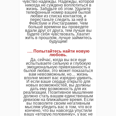
чувство надежды. Надежды, которой
никогда не суждено воплотиться в
жизнь. Забудьте об этом. Удалите
телефонный номер вашей былой
любви из списка контактов, и
перестаньте следить за ней в
Фейсбуке и Инстаграмме. Чем
больше времени вы проведете
вдали друг от друга, тем лучше вы
будете себя чувствовать. Хватит
жить в прошлом, лучше займитесь
будущим!
…. Попытайтесь найти новую
любовь.
Да, сейчас, когда вы все еще
испытываете сильную и глубокую
эмоциональную привязанность к
былой любви, это может показаться
вам невозможным, но… жизнь
вполне может вас изрядно удивить.
И если ваше сердце открыто для
новых возможностей, вы должны
дать ему возможность для их
реализации. Позитивное мышление
должно стать вашим единственным
девизом на ближайшее время. Если
вы позволите своим негативным
мыслям убедить вас в том, что все
кончено, что вы навсегда упустили
вашу «вторую половинку», у вас не