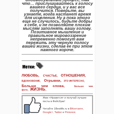
что… прислушивайтесь к голосу
вашего сердца, и у вас все
получится. Поверьте, вы
узнаете, когда настанет время
для исцеления. Ну а пока этого
еще не случилось, будьте добры
к себе, и не позволяйте плохим
мыслям заполнять вашу голову.
Позитивное мышление и
правильное мировоззрение
непременно помогут вам
пережить эту черную полосу
вашей жизни, сделав ее при этом
намного короче.
ЛЮБОВЬ,
ОТНОШЕНИЯ,
СЧАСТЬЕ,
Отрывки
,
ВДОХНОВЕНИЕ
,
ЭТО ИНТЕРЕСНО
,
Больше чем слова,
Больше чем
ЖИЗНЬ
.
фото
,
Жми «Нравится» и получай лучшие
посты в Фейсбуке!
Читайте 1Bestlife.ru в
ВКонтакте
,
Google+
,
Twitter
и
Pinterest
.