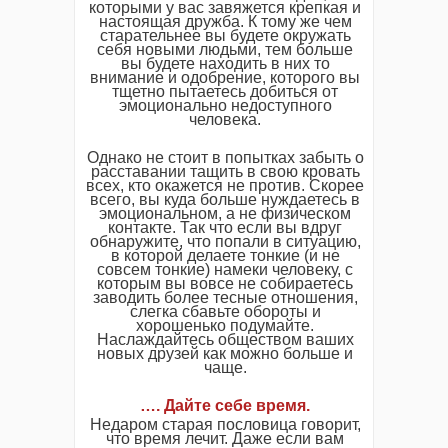
которыми у вас завяжется крепкая и
настоящая дружба. К тому же чем
старательнее вы будете окружать
себя новыми людьми, тем больше
вы будете находить в них то
внимание и одобрение, которого вы
тщетно пытаетесь добиться от
эмоционально недоступного
человека.
Однако не стоит в попытках забыть о
расставании тащить в свою кровать
всех, кто окажется не против. Скорее
всего, вы куда больше нуждаетесь в
эмоциональном, а не физическом
контакте. Так что если вы вдруг
обнаружите, что попали в ситуацию,
в которой делаете тонкие (и не
совсем тонкие) намеки человеку, с
которым вы вовсе не собираетесь
заводить более тесные отношения,
слегка сбавьте обороты и
хорошенько подумайте.
Наслаждайтесь обществом ваших
новых друзей как можно больше и
чаще.
…. Дайте себе время.
Недаром старая пословица говорит,
что время лечит. Даже если вам