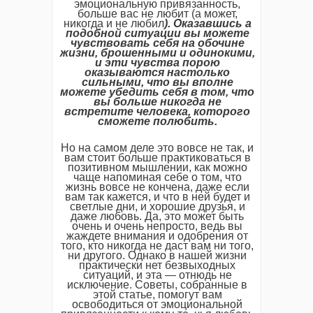
эмоциональную привязанность,
больше вас не любит (а может,
никогда и не любил
). Оказавшись а
подобной ситуации вы можете
чувствовать себя на обочине
жизни, брошенными и одинокими,
и эти чувства порою
оказываются настолько
сильными, что вы вполне
можете убедить себя в том, что
вы больше никогда не
встретите человека, которого
сможете полюбить.
Но на самом деле это вовсе не так, и
вам стоит больше практиковаться в
позитивном мышлении, как можно
чаще напоминая себе о том, что
жизнь вовсе не кончена, даже если
вам так кажется, и что в ней будет и
светлые дни, и хорошие друзья, и
даже любовь. Да, это может быть
очень и очень непросто, ведь вы
жаждете внимания и одобрения от
того, кто никогда не даст вам ни того,
ни другого. Однако в нашей жизни
практически нет безвыходных
ситуаций, и эта — отнюдь не
исключение. Советы, собранные в
этой статье, помогут вам
освободиться от эмоциональной