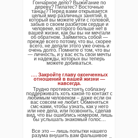
Гончарное дело? Выжигание по
дереву? Пилатес? Восточные
танцы? Перед вами открывается
целый мир различных занятий, в
который вы можете уйти с головой,
забыв о своем разбитом сердце и
человеке, которого больше нет в
вашей жизни, как бы вы ни мечтали
об обратном. Займитесь собой —
прежде всего потому, что вы, скорее
всего, не делали этого уже очень и
очень долго. Помните о том, что вы
— личность, и у вас есть свои мечты
и надежды, которых вы теперь
можете добиваться.
…. Закройте главу оконченных
отношений в вашей жизни —
навсегда.
Трудно противостоять соблазну
поддерживать хоть какой-то контакт с
любимым человеком – даже если он
вас совсем не любит. Обменяться
смс-ками, чтобы узнать, как у него
или нее дела, или позвонить, сделав
вид, что вы ошиблись номером, лишь
бы услышать знакомый голос…
Все это — лишь попытки нашего
разума внушить вам фальшивое