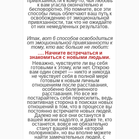
привязанности к кому-то, чья любовь
к вам угасла окончательно и
бесповоротно. Но помните, все эти
способы лишь облегчают ваш путь к
освобождению от эмоциональной
привязанности, так что не ожидайте
от них немедленных результатов.
Итак, вот 6 способов освободиться
от эмоциональной привязанности к
тому, кто вас больше не любит:
…. Начните встречаться и
знакомиться с новыми людьми.
Неважно, чувствуете ли вы себя
готовыми к этому, или нет. Открою
вам один секрет — никто и никогда
не чувствует себя в полной мере
готовым к новым личным
отношениям после расставания,
особенно болезненного
расставания. Но все же
постарайтесь себя пересилить, ведь
позитивная сторона в поисках новых
отношений в том, что в процессе вы
постоянно встречаете новых людей.
Далеко не все они останутся в
вашей жизни надолго, и даже те, кто
останется, вовсе не обязательно
станут вашей новой «второй
половинкой», но вы вполне можете
найти замечательных людей, с