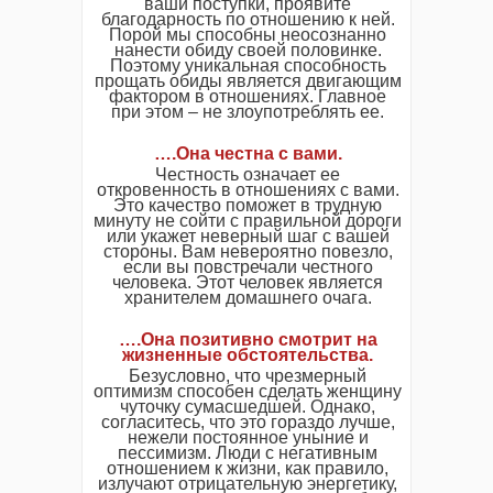
ваши поступки, проявите
благодарность по отношению к ней.
Порой мы способны неосознанно
нанести обиду своей половинке.
Поэтому уникальная способность
прощать обиды является двигающим
фактором в отношениях. Главное
при этом – не злоупотреблять ее.
….Она честна с вами.
Честность означает ее
откровенность в отношениях с вами.
Это качество поможет в трудную
минуту не сойти с правильной дороги
или укажет неверный шаг с вашей
стороны. Вам невероятно повезло,
если вы повстречали честного
человека. Этот человек является
хранителем домашнего очага.
….Она позитивно смотрит на
жизненные обстоятельства.
Безусловно, что чрезмерный
оптимизм способен сделать женщину
чуточку сумасшедшей. Однако,
согласитесь, что это гораздо лучше,
нежели постоянное уныние и
пессимизм. Люди с негативным
отношением к жизни, как правило,
излучают отрицательную энергетику,