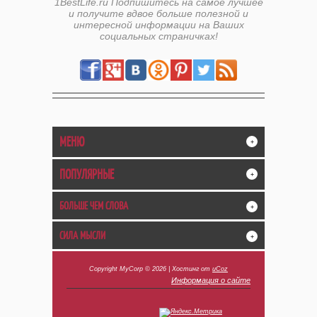
1BestLife.ru Подпишитесь на самое лучшее
и получите вдвое больше полезной и
интересной информации на Ваших
социальных страничках!
МЕНЮ
+
ПОПУЛЯРНЫЕ
+
БОЛЬШЕ ЧЕМ СЛОВА
+
СИЛА МЫСЛИ
+
Copyright MyCorp © 2026
|
Хостинг от
uCoz
Информация о сайте