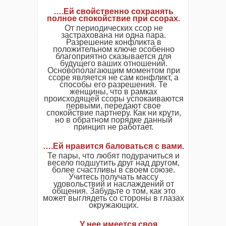
….Ей свойственно сохранять
полное спокойствие при ссорах.
От периодических ссор не
застрахована ни одна пара.
Разрешение конфликта в
положительном ключе особенно
благоприятно сказывается для
будущего ваших отношений.
Основополагающим моментом при
ссоре является не сам конфликт, а
способы его разрешения. Те
женщины, что в рамках
происходящей ссоры успокаиваются
первыми, передают свое
спокойствие партнеру. Как ни крути,
но в обратном порядке данный
принцип не работает.
….Ей нравится баловаться с вами.
Те пары, что любят подурачиться и
весело подшутить друг над другом,
более счастливы в своем союзе.
Учитесь получать массу
удовольствий и наслаждений от
общения. Забудьте о том, как это
может выглядеть со стороны в глазах
окружающих.
….У нее имеется своя