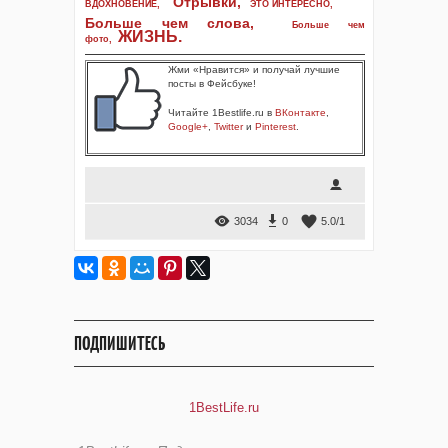
Отрывки
,
ВДОХНОВЕНИЕ
,
ЭТО ИНТЕРЕСНО
,
Больше чем слова,
Больше чем
ЖИЗНЬ
.
фото
,
Жми «Нравится» и получай лучшие
посты в Фейсбуке!
Читайте 1Bestlife.ru в
ВКонтакте
,
Google+
,
Twitter
и
Pinterest
.
3034
0
5.0
/
1
ПОДПИШИТЕСЬ
1BestLife.ru