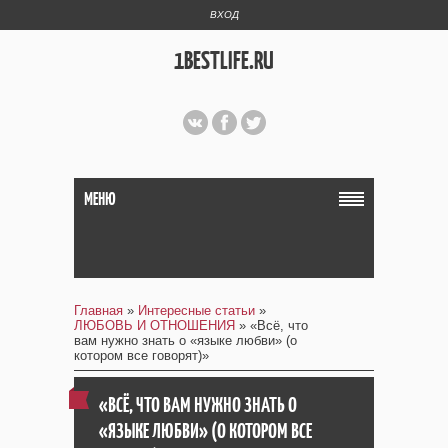
ВХОД
1BESTLIFE.RU
МЕНЮ
Главная
»
Интересные статьи
»
ЛЮБОВЬ И ОТНОШЕНИЯ
» «Всё, что
вам нужно знать о «языке любви» (о
котором все говорят)»
«ВСЁ, ЧТО ВАМ НУЖНО ЗНАТЬ О
«ЯЗЫКЕ ЛЮБВИ» (О КОТОРОМ ВСЕ