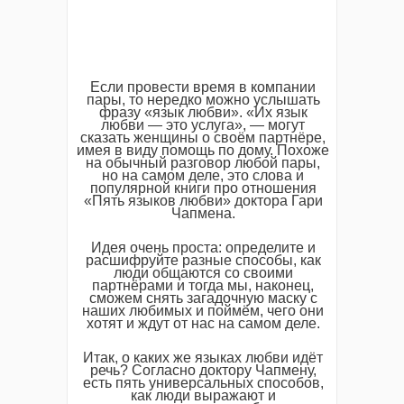
Если провести время в компании
пары, то нередко можно услышать
фразу «язык любви». «Их язык
любви — это услуга», — могут
сказать женщины о своём партнёре,
имея в виду помощь по дому. Похоже
на обычный разговор любой пары,
но на самом деле, это слова и
популярной книги про отношения
«Пять языков любви» доктора Гари
Чапмена.
Идея очень проста: определите и
расшифруйте разные способы, как
люди общаются со своими
партнёрами и тогда мы, наконец,
сможем снять загадочную маску с
наших любимых и поймём, чего они
хотят и ждут от нас на самом деле.
Итак, о каких же языках любви идёт
речь? Согласно доктору Чапмену,
есть пять универсальных способов,
как люди выражают и