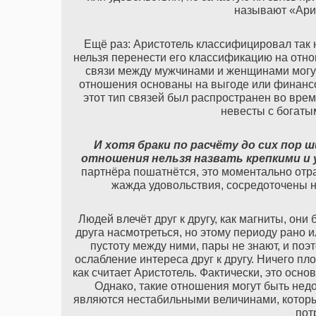
называют «Ари
Ещё раз: Аристотель классифицировал так
нельзя перенести его классификацию на отно
связи между мужчинами и женщинами могут
отношения основаны на выгоде или финансов
этот тип связей был распространен во вре
невесты с богаты
И хотя браки по расчёту до сих пор 
отношения нельзя назвать крепкими и
партнёра пошатнётся, это моментально отра
жажда удовольствия, сосредоточены н
Людей влечёт друг к другу, как магниты, они
друга насмотреться, но этому периоду рано 
пустоту между ними, пары не знают, и поэ
ослабление интереса друг к другу. Ничего пл
как считает Аристотель. Фактически, это осн
Однако, такие отношения могут быть нед
являются нестабильными величинами, которы
пот