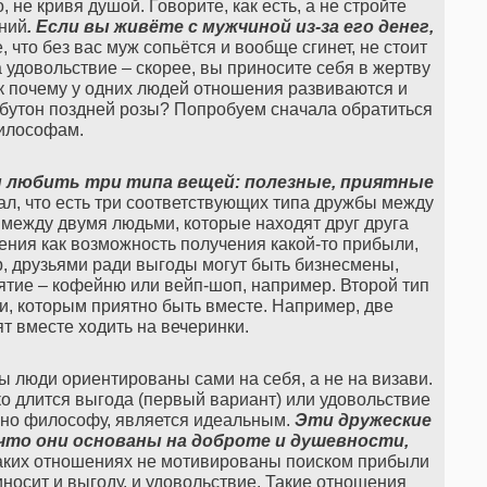
, не кривя душой. Говорите, как есть, а не стройте
ний
. Если вы живёте с мужчиной из-за его денег,
 что без вас муж сопьётся и вообще сгинет, не стоит
а удовольствие – скорее, вы приносите себя в жертву
к почему у одних людей отношения развиваются и
к бутон поздней розы? Попробуем сначала обратиться
илософам.
 любить три типа вещей: полезные, приятные
, что есть три соответствующих типа дружбы между
между двумя людьми, которые находят друг друга
ния как возможность получения какой-то прибыли,
 друзьями ради выгоды могут быть бизнесмены,
тие – кофейню или вейп-шоп, например. Второй тип
, которым приятно быть вместе. Например, две
ят вместе ходить на вечеринки.
бы люди ориентированы сами на себя, а не на визави.
ко длится выгода (первый вариант) или удовольствие
асно философу, является идеальным.
Эти дружеские
что они основаны на доброте и душевности,
аких отношениях не мотивированы поиском прибыли
иносит и выгоду, и удовольствие. Такие отношения