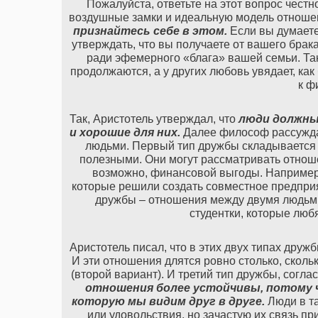
Пожалуйста, ответьте на этот вопрос честно
воздушные замки и идеальную модель отноше
признайтесь себе в этом.
Если вы думаете,
утверждать, что вы получаете от вашего брак
ради эфемерного «блага» вашей семьи. Та
продолжаются, а у других любовь увядает, ка
к ф
Так, Аристотель утверждал, что
люди должны
и хорошие для них.
Далее философ рассуждал
людьми. Первый тип дружбы складывается 
полезными. Они могут рассматривать отноше
возможно, финансовой выгоды. Например,
которые решили создать совместное предприя
дружбы – отношения между двумя людьми
студентки, которые люб
Аристотель писал, что в этих двух типах друж
И эти отношения длятся ровно столько, сколь
(второй вариант). И третий тип дружбы, согл
отношения более устойчивы, потому 
которую мы видим друг в друге.
Люди в т
или удовольствия, но зачастую их связь пр