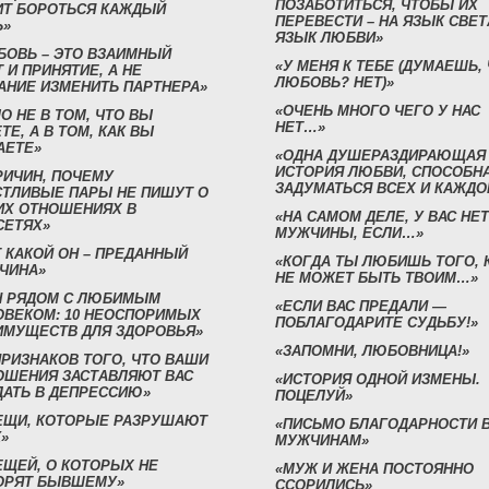
ПОЗАБОТИТЬСЯ, ЧТОБЫ ИХ
ИТ БОРОТЬСЯ КАЖДЫЙ
ПЕРЕВЕСТИ – НА ЯЗЫК СВЕТ
Ь»
ЯЗЫК ЛЮБВИ»
БОВЬ – ЭТО ВЗАИМНЫЙ
«У МЕНЯ К ТЕБЕ (ДУМАЕШЬ,
 И ПРИНЯТИЕ, А НЕ
ЛЮБОВЬ? НЕТ)»
АНИЕ ИЗМЕНИТЬ ПАРТНЕРА»
«ОЧЕНЬ МНОГО ЧЕГО У НАС
О НЕ В ТОМ, ЧТО ВЫ
НЕТ…»
ТЕ, А В ТОМ, КАК ВЫ
АЕТЕ»
«ОДНА ДУШЕРАЗДИРАЮЩАЯ
ИСТОРИЯ ЛЮБВИ, СПОСОБН
РИЧИН, ПОЧЕМУ
ЗАДУМАТЬСЯ ВСЕХ И КАЖДО
СТЛИВЫЕ ПАРЫ НЕ ПИШУТ О
ИХ ОТНОШЕНИЯХ В
«НА САМОМ ДЕЛЕ, У ВАС НЕТ
СЕТЯХ»
МУЖЧИНЫ, ЕСЛИ…»
 КАКОЙ ОН – ПРЕДАННЫЙ
«КОГДА ТЫ ЛЮБИШЬ ТОГО, 
ЧИНА»
НЕ МОЖЕТ БЫТЬ ТВОИМ…»
Н РЯДОМ С ЛЮБИМЫМ
«ЕСЛИ ВАС ПРЕДАЛИ —
ОВЕКОМ: 10 НЕОСПОРИМЫХ
ПОБЛАГОДАРИТЕ СУДЬБУ!»
ИМУЩЕСТВ ДЛЯ ЗДОРОВЬЯ»
«ЗАПОМНИ, ЛЮБОВНИЦА!»
ПРИЗНАКОВ ТОГО, ЧТО ВАШИ
ОШЕНИЯ ЗАСТАВЛЯЮТ ВАС
«ИСТОРИЯ ОДНОЙ ИЗМЕНЫ.
ДАТЬ В ДЕПРЕССИЮ»
ПОЦЕЛУЙ»
ВЕЩИ, КОТОРЫЕ РАЗРУШАЮТ
«ПИСЬМО БЛАГОДАРНОСТИ 
»
МУЖЧИНАМ»
ЕЩЕЙ, О КОТОРЫХ НЕ
«МУЖ И ЖЕНА ПОСТОЯННО
ОРЯТ БЫВШЕМУ»
ССОРИЛИСЬ»