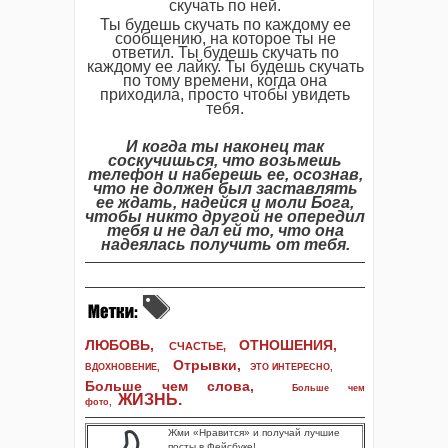
скучать по ней.
Ты будешь скучать по каждому ее
сообщению, на которое ты не
ответил. Ты будешь скучать по
каждому ее лайку. Ты будешь скучать
по тому времени, когда она
приходила, просто чтобы увидеть
тебя.
И когда ты наконец так
соскучишься, что возьмешь
телефон и наберешь ее, осознав,
что не должен был заставлять
ее ждать, надейся и моли Бога,
чтобы никто другой не опередил
тебя и не дал ей то, что она
надеялась получить от тебя.
ЛЮБОВЬ,
ОТНОШЕНИЯ,
СЧАСТЬЕ,
Отрывки
,
ВДОХНОВЕНИЕ
,
ЭТО ИНТЕРЕСНО
,
Больше чем слова,
Больше чем
ЖИЗНЬ
.
фото
,
Жми «Нравится» и получай лучшие
посты в Фейсбуке!