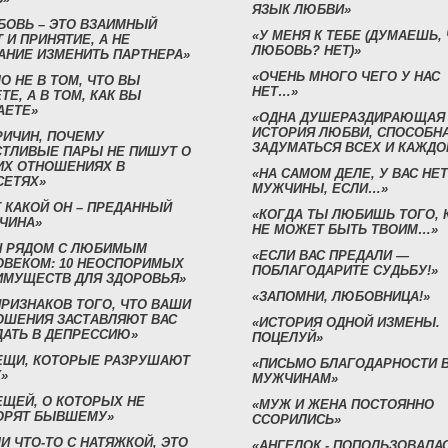
ЯЗЫК ЛЮБВИ»
БОВЬ – ЭТО ВЗАИМНЫЙ
«У МЕНЯ К ТЕБЕ (ДУМАЕШЬ,
 И ПРИНЯТИЕ, А НЕ
ЛЮБОВЬ? НЕТ)»
АНИЕ ИЗМЕНИТЬ ПАРТНЕРА»
«ОЧЕНЬ МНОГО ЧЕГО У НАС
О НЕ В ТОМ, ЧТО ВЫ
НЕТ…»
ТЕ, А В ТОМ, КАК ВЫ
АЕТЕ»
«ОДНА ДУШЕРАЗДИРАЮЩАЯ
ИСТОРИЯ ЛЮБВИ, СПОСОБН
РИЧИН, ПОЧЕМУ
ЗАДУМАТЬСЯ ВСЕХ И КАЖДО
СТЛИВЫЕ ПАРЫ НЕ ПИШУТ О
ИХ ОТНОШЕНИЯХ В
«НА САМОМ ДЕЛЕ, У ВАС НЕТ
СЕТЯХ»
МУЖЧИНЫ, ЕСЛИ…»
 КАКОЙ ОН – ПРЕДАННЫЙ
«КОГДА ТЫ ЛЮБИШЬ ТОГО, 
ЧИНА»
НЕ МОЖЕТ БЫТЬ ТВОИМ…»
Н РЯДОМ С ЛЮБИМЫМ
«ЕСЛИ ВАС ПРЕДАЛИ —
ОВЕКОМ: 10 НЕОСПОРИМЫХ
ПОБЛАГОДАРИТЕ СУДЬБУ!»
ИМУЩЕСТВ ДЛЯ ЗДОРОВЬЯ»
«ЗАПОМНИ, ЛЮБОВНИЦА!»
ПРИЗНАКОВ ТОГО, ЧТО ВАШИ
ОШЕНИЯ ЗАСТАВЛЯЮТ ВАС
«ИСТОРИЯ ОДНОЙ ИЗМЕНЫ.
ДАТЬ В ДЕПРЕССИЮ»
ПОЦЕЛУЙ»
ВЕЩИ, КОТОРЫЕ РАЗРУШАЮТ
«ПИСЬМО БЛАГОДАРНОСТИ 
»
МУЖЧИНАМ»
ЕЩЕЙ, О КОТОРЫХ НЕ
«МУЖ И ЖЕНА ПОСТОЯННО
ОРЯТ БЫВШЕМУ»
ССОРИЛИСЬ»
И ЧТО-ТО С НАТЯЖКОЙ, ЭТО
«АНГЕЛОК - ПОПОЛЬЗОВАЛА