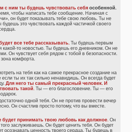
ом с ним ты будешь чувствовать себя
особенной.
время, чтобы написать тебе сообщение. Начиная с
и», он будет показывать тебе свою любовь. Ты не
 будешь это чувствовать каждой частичкой своего
сердца.
будет все тебе рассказывать.
Ты будешь первым
я какой-то новостью. Ты будешь его дневником. Он не
ми. Он чувствует себя рядом с тобой в безопасности.
 зона комфорта.
мотреть на тебя как на самое прекрасное создание на
е если ты их так сильно ненавидишь. Он всегда будет
ду.
Для него ты самый прекрасный человек. И
твовать такой
.
Ты — его благословение. Ты — его
одарок.
 достаточно одной тебя. Он не против провести вечер
есно. Он счастлив просто потому, что вы вместе.
не будет принимать твою любовь как должное
.
Он
ы того заслуживаешь. Он будет ценить тебя. Он будет
ет осознавать ценность твоего сердца. Ты будешь в