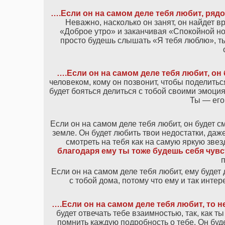
….Если он на самом деле тебя любит, ряд
Неважно, насколько он занят, он найдет 
«Доброе утро» и заканчивая «Спокойной ноч
просто будешь слышать «Я тебя люблю», ты
….Если он на самом деле тебя любит, он 
человеком, кому он позвонит, чтобы поделитьс
будет бояться делиться с тобой своими эмоция
Ты — его
Если он на самом деле тебя любит, он будет с
земле. Он будет любить твои недостатки, даж
смотреть на тебя как на самую яркую звез
благодаря ему ты тоже будешь себя чувс
п
Если он на самом деле тебя любит, ему будет
с тобой дома, потому что ему и так интер
….Если он на самом деле тебя любит, то 
будет отвечать тебе взаимностью, так, как т
помнить каждую подробность о тебе. Он буд