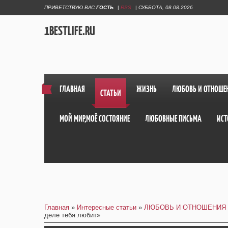
ПРИВЕТСТВУЮ ВАС
ГОСТЬ
|
RSS
|
СУББОТА, 08.08.2026
1BESTLIFE.RU
ГЛАВНАЯ
ЖИЗНЬ
ЛЮБОВЬ И ОТНОШЕ
СТАТЬИ
МОЙ МИР,МОЁ СОСТОЯНИЕ
ЛЮБОВНЫЕ ПИСЬМА
ИСТ
Главная
»
Интересные статьи
»
ЛЮБОВЬ И ОТНОШЕНИЯ
деле тебя любит»