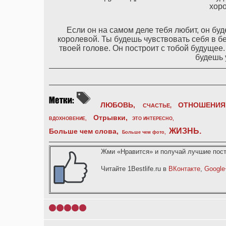
хоро
Если он на самом деле тебя любит, он бу
королевой. Ты будешь чувствовать себя в б
твоей голове. Он построит с тобой будущее
будешь 
ЛЮБОВЬ,
ОТНОШЕНИЯ
СЧАСТЬЕ,
Отрывки
,
ВДОХНОВЕНИЕ
,
ЭТО ИНТЕРЕСНО
,
ЖИЗНЬ
.
Больше чем слова,
Больше чем фото
,
Жми «Нравится» и получай лучшие пост
Читайте 1Bestlife.ru в
ВКонтакте
,
Google
1
2
3
4
5