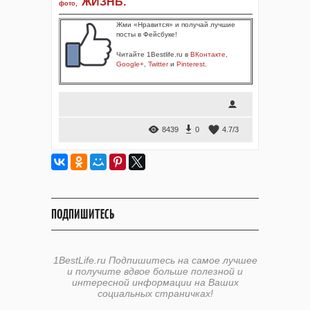
ЖИЗНЬ
.
фото
,
Жми «Нравится» и получай лучшие
посты в Фейсбуке!
Читайте 1Bestlife.ru в
ВКонтакте
,
Google+
,
Twitter
и
Pinterest
.
8439
0
4.7
/
3
ПОДПИШИТЕСЬ
1BestLife.ru Подпишитесь на самое лучшее
и получите вдвое больше полезной и
интересной информации на Ваших
социальных страничках!