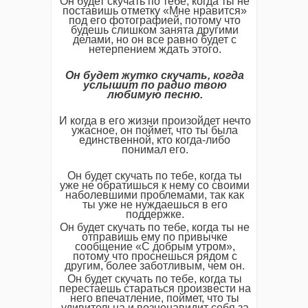
Он будет скучать по тебе, когда ты не
поставишь отметку «Мне нравится»
под его фотографией, потому что
будешь слишком занята другими
делами, но он все равно будет с
нетерпением ждать этого.
Он будет жутко скучать, когда
услышит по радио твою
любимую песню.
И когда в его жизни произойдет нечто
ужасное, он поймет, что ты была
единственной, кто когда-либо
понимал его.
Он будет скучать по тебе, когда ты
уже не обратишься к нему со своими
наболевшими проблемами, так как
ты уже не нуждаешься в его
поддержке.
Он будет скучать по тебе, когда ты не
отправишь ему по привычке
сообщение «С добрым утром»,
потому что проснешься рядом с
другим, более заботливым, чем он.
Он будет скучать по тебе, когда ты
перестаешь стараться произвести на
него впечатление, поймет, что ты
удивительна и возненавидит себя за