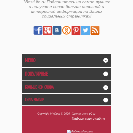
1BestLife.ru Подпишитесь на самое лучшее
и получите вдвое больше полезной и
интересной информации на Ваших
социальных страничках!
МЕНЮ
+
ПОПУЛЯРНЫЕ
+
БОЛЬШЕ ЧЕМ СЛОВА
+
СИЛА МЫСЛИ
+
Copyright MyCorp © 2026
|
Хостинг от
uCoz
Информация о сайте