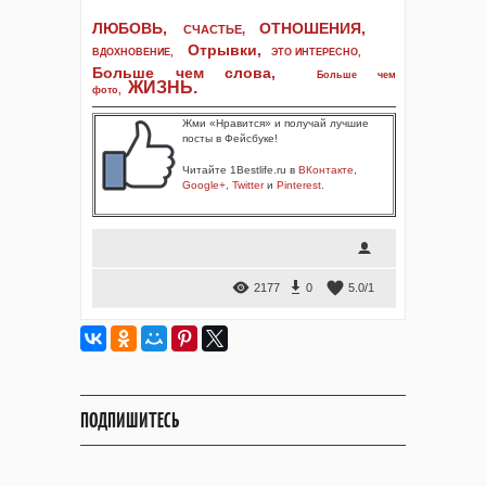
ЛЮБОВЬ,
ОТНОШЕНИЯ,
СЧАСТЬЕ,
Отрывки
,
ВДОХНОВЕНИЕ
,
ЭТО ИНТЕРЕСНО
,
Больше чем слова,
Больше чем
ЖИЗНЬ
.
фото
,
Жми «Нравится» и получай лучшие
посты в Фейсбуке!
Читайте 1Bestlife.ru в
ВКонтакте
,
Google+
,
Twitter
и
Pinterest
.
2177
0
5.0
/
1
ПОДПИШИТЕСЬ