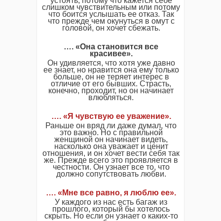
устоять, потому что кажется себе
слишком чувствительным или потому
что боится услышать ее отказ. Так
что прежде чем окунуться в омут с
головой, он хочет сбежать.
…. «Она становится все
красивее».
Он удивляется, что хотя уже давно
ее знает, но нравится она ему только
больше, он не теряет интерес в
отличие от его бывших. Страсть,
конечно, проходит, но он начинает
влюбляться.
…. «Я чувствую ее уважение».
Раньше он вряд ли даже думал, что
это важно. Но с правильной
женщиной он начинает видеть,
насколько она уважает и ценит
отношения, и он хочет вести себя так
же. Прежде всего это проявляется в
честности. Он узнает все то, что
должно сопутствовать любви.
…. «Мне все равно, я люблю ее».
У каждого из нас есть багаж из
прошлого, который бы хотелось
скрыть. Но если он узнает о каких-то