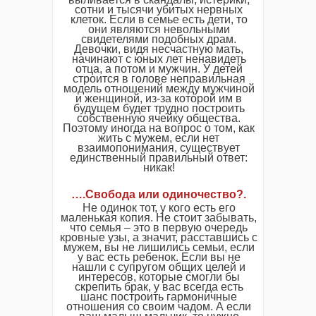
сотни и тысячи убитых нервных
клеток. Если в семье есть дети, то
они являются невольными
свидетелями подобных драм.
Девочки, видя несчастную мать,
начинают с юных лет ненавидеть
отца, а потом и мужчин. У детей
строится в голове неправильная
модель отношений между мужчиной
и женщиной, из-за которой им в
будущем будет трудно построить
собственную ячейку общества.
Поэтому иногда на вопрос о том, как
жить с мужем, если нет
взаимопонимания, существует
единственный правильный ответ:
никак!
….Свобода или одиночество?.
Не одинок тот, у кого есть его
маленькая копия. Не стоит забывать,
что семья – это в первую очередь
кровные узы, а значит, расставшись с
мужем, вы не лишились семьи, если
у вас есть ребенок. Если вы не
нашли с супругом общих целей и
интересов, которые смогли бы
скрепить брак, у вас всегда есть
шанс построить гармоничные
отношения со своим чадом. А если