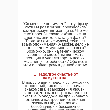
"Он меня не понимает!" – эту фразу
хотя бы раз в жизни произносила
каждая замужняя женщина. Что же
это: простые слова, сказанные на
эмоциях, или констатация факта?
Тогда как жить с мужем, если нет
взаимопонимания? А может, дело не
в конкретном мужчине, а во всех?
Возможно, они на генетическом
уровне не способны понимать
женщин и удовлетворять все их
желания и потребности? Обо всем
этом и пойдет речь в данной статье.
….Недолгое счастье от
замужества.
В первые дни и недели супружеских
отношений, так же как и в начале
знакомства и зарождения любви,
кажется, что наконец-то наступило
счастье. Молодожены пребывают в
отличном настроении, семейная
жизнь им видится легкой,
безоблачной и бесконечно
радостной. Но очень скоро эта