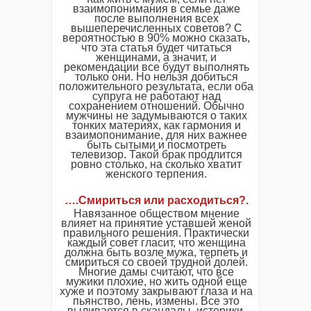
взаимопонимания в семье даже
после выполнения всех
вышеперечисленных советов? С
вероятностью в 90% можно сказать,
что эта статья будет читаться
женщинами, а значит, и
рекомендации все будут выполнять
только они. Но нельзя добиться
положительного результата, если оба
супруга не работают над
сохранением отношений. Обычно
мужчины не задумываются о таких
тонких материях, как гармония и
взаимопонимание, для них важнее
быть сытыми и посмотреть
телевизор. Такой брак продлится
ровно столько, на сколько хватит
женского терпения.
….Смириться или расходиться?.
Навязанное обществом мнение
влияет на принятие уставшей женой
правильного решения. Практически
каждый совет гласит, что женщина
должна быть возле мужа, терпеть и
смириться со своей трудной долей.
Многие дамы считают, что все
мужики плохие, но жить одной еще
хуже и поэтому закрывают глаза и на
пьянство, лень, измены. Все это
выливается в скандалы, истерики,