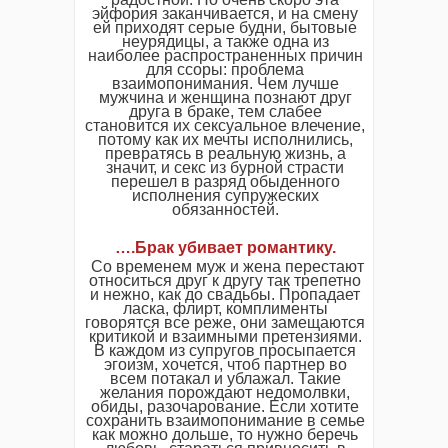
эйфория заканчивается, и на смену
ей приходят серые будни, бытовые
неурядицы, а также одна из
наиболее распространенных причин
для ссоры: проблема
взаимопонимания. Чем лучше
мужчина и женщина познают друг
друга в браке, тем слабее
становится их сексуальное влечение,
потому как их мечты исполнились,
превратясь в реальную жизнь, а
значит, и секс из бурной страсти
перешел в разряд обыденного
исполнения супружеских
обязанностей.
….Брак убивает романтику.
Со временем муж и жена перестают
относиться друг к другу так трепетно
и нежно, как до свадьбы. Пропадает
ласка, флирт, комплименты
говорятся все реже, они замещаются
критикой и взаимными претензиями.
В каждом из супругов просыпается
эгоизм, хочется, чтоб партнер во
всем потакал и ублажал. Такие
желания порождают недомолвки,
обиды, разочарование. Если хотите
сохранить взаимопонимание в семье
как можно дольше, то нужно беречь