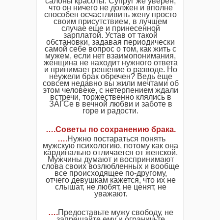
салоны красоты. Супруг же уверен,
что он ничего не должен и вполне
способен осчастливить жену просто
своим присутствием, в лучшем
случае еще и принесенной
зарплатой. Устав от такой
обстановки, задавая периодически
самой себе вопрос о том, как жить с
мужем, если нет взаимопонимания,
женщина не находит нужного ответа
и принимает решение о разводе. Но
неужели брак обречен? Ведь еще
совсем недавно вы жили мечтами об
этом человеке, с нетерпением ждали
встречи, торжественно клялись в
ЗАГСе в вечной любви и заботе в
горе и радости.
….Советы по сохранению брака.
….
Нужно постараться понять
мужскую психологию, потому как она
кардинально отличается от женской.
Мужчины думают и воспринимают
слова своих возлюбленных и вообще
все происходящее по-другому,
отчего девушкам кажется, что их не
слышат, не любят, не ценят, не
уважают.
….
Предоставьте мужу свободу, не
запрещайте ему и ограничьте