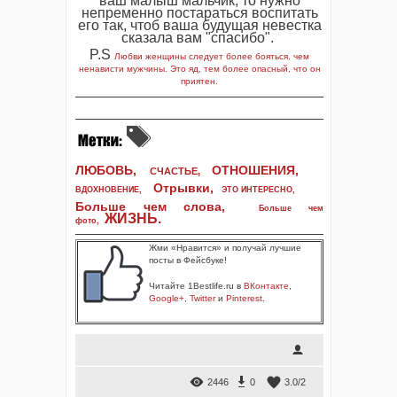
ваш малыш мальчик, то нужно
непременно постараться воспитать
его так, чтоб ваша будущая невестка
сказала вам "спасибо".
P.S
Любви женщины следует более бояться, чем
ненависти мужчины. Это яд, тем более опасный, что он
приятен.
ЛЮБОВЬ,
ОТНОШЕНИЯ,
СЧАСТЬЕ,
Отрывки
,
ВДОХНОВЕНИЕ
,
ЭТО ИНТЕРЕСНО
,
Больше чем слова,
Больше чем
ЖИЗНЬ
.
фото
,
Жми «Нравится» и получай лучшие
посты в Фейсбуке!
Читайте 1Bestlife.ru в
ВКонтакте
,
Google+
,
Twitter
и
Pinterest
.
2446
0
3.0
/
2