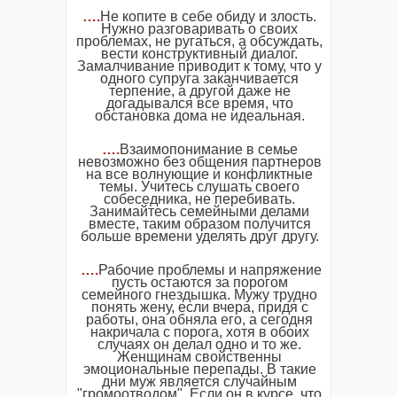
….
Не копите в себе обиду и злость.
Нужно разговаривать о своих
проблемах, не ругаться, а обсуждать,
вести конструктивный диалог.
Замалчивание приводит к тому, что у
одного супруга заканчивается
терпение, а другой даже не
догадывался все время, что
обстановка дома не идеальная.
….
Взаимопонимание в семье
невозможно без общения партнеров
на все волнующие и конфликтные
темы. Учитесь слушать своего
собеседника, не перебивать.
Занимайтесь семейными делами
вместе, таким образом получится
больше времени уделять друг другу.
….
Рабочие проблемы и напряжение
пусть остаются за порогом
семейного гнездышка. Мужу трудно
понять жену, если вчера, придя с
работы, она обняла его, а сегодня
накричала с порога, хотя в обоих
случаях он делал одно и то же.
Женщинам свойственны
эмоциональные перепады. В такие
дни муж является случайным
"громоотводом". Если он в курсе, что