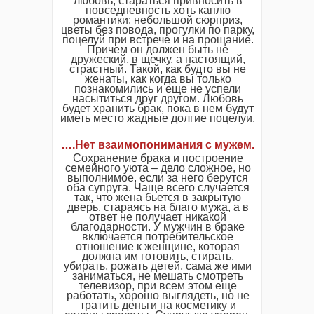
любовь, стараться привносить в
повседневность хоть каплю
романтики: небольшой сюрприз,
цветы без повода, прогулки по парку,
поцелуй при встрече и на прощание.
Причем он должен быть не
дружеский, в щечку, а настоящий,
страстный. Такой, как будто вы не
женаты, как когда вы только
познакомились и еще не успели
насытиться друг другом. Любовь
будет хранить брак, пока в нем будут
иметь место жадные долгие поцелуи.
….Нет взаимопонимания с мужем.
Сохранение брака и построение
семейного уюта – дело сложное, но
выполнимое, если за него берутся
оба супруга. Чаще всего случается
так, что жена бьется в закрытую
дверь, стараясь на благо мужа, а в
ответ не получает никакой
благодарности. У мужчин в браке
включается потребительское
отношение к женщине, которая
должна им готовить, стирать,
убирать, рожать детей, сама же ими
заниматься, не мешать смотреть
телевизор, при всем этом еще
работать, хорошо выглядеть, но не
тратить деньги на косметику и