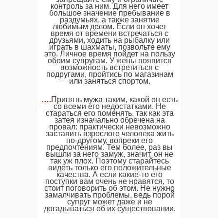
контроль за ним. Для него имеет
большое значение пребывание в
раздумьях, а также занятие
любимым делом. Если он хочет
время от времени встречаться с
друзьями, ходить на рыбалку или
играть в шахматы, позвольте ему
это. Личное время пойдет на пользу
обоим супругам. У жены появится
возможность встретиться с
подругами, пройтись по магазинам
или заняться спортом.
….
Принять мужа таким, какой он есть
со всеми его недостатками. Не
стараться его поменять, так как эта
затея изначально обречена на
провал: практически невозможно
заставить взрослого человека жить
по-другому, вопреки его
предпочтениям. Тем более, раз вы
вышли за него замуж, значит, он не
так уж плох. Поэтому старайтесь
видеть только его положительные
качества. А если какие-то его
поступки вам очень не нравятся, то
стоит поговорить об этом. Не нужно
замалчивать проблемы, ведь порой
супруг может даже и не
догадываться об их существовании.