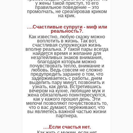
у жены такой приступ, то его
правильное поведение – это
промолчать, не среагировав криком
на крик.
….Счастливые супруги - миф или
реальность?.
Как известно, любую сказку можно
воплотить в жизнь. Так вот,
счастливая супружеская жизнь
вполне реальна. У такой пары всегда
найдется время и желание для
незатейливых знаков внимания,
благодаря которым можно
почувствовать тепло, внимание и
любовь. Ведь совсем не сложно
предупредить заранее о том, что
задерживаетесь с работы, днем
выделить пару минут, позвонить и
узнать, как дела. Встретившись
вечером на кухне, любящие муж и
жена обязательно поинтересуются,
как у кажого прошел день. Эти
мелочи позволяют почувствовать то,
что о вас думают, переживают, что
вы являетесь важной частью жизни
партнера.
….Если счастья нет.
Как жить с мужем, если нет