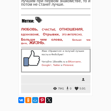
лучшим при первом знакомстве, то и
потом не станет лучше.
ЛЮБОВЬ,
ОТНОШЕНИЯ,
СЧАСТЬЕ,
Отрывки
,
ВДОХНОВЕНИЕ
,
ЭТО ИНТЕРЕСНО
,
Больше чем слова,
Больше чем
ЖИЗНЬ
.
фото
,
Жми «Нравится» и получай лучшие
посты в Фейсбуке!
Читайте 1Bestlife.ru в
ВКонтакте
,
Google+
,
Twitter
и
Pinterest
.
7941
0
5.0
/
1