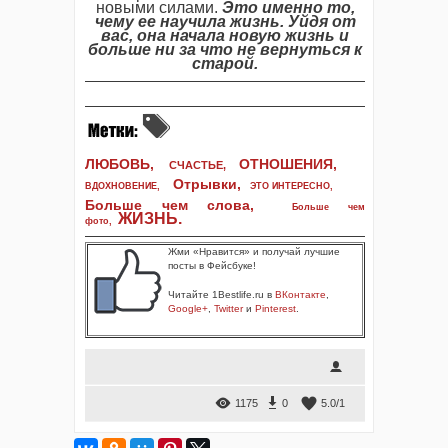
новыми силами.
Это именно то,
чему ее научила жизнь. Уйдя от
вас, она начала новую жизнь и
больше ни за что не вернуться к
старой.
ЛЮБОВЬ,
ОТНОШЕНИЯ,
СЧАСТЬЕ,
Отрывки
,
ВДОХНОВЕНИЕ
,
ЭТО ИНТЕРЕСНО
,
Больше чем слова,
Больше чем
ЖИЗНЬ
.
фото
,
Жми «Нравится» и получай лучшие
посты в Фейсбуке!
Читайте 1Bestlife.ru в
ВКонтакте
,
Google+
,
Twitter
и
Pinterest
.
1175
0
5.0
/
1