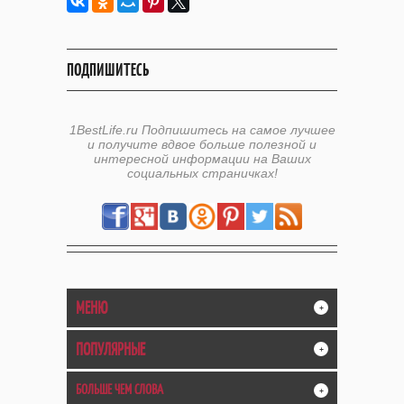
ПОДПИШИТЕСЬ
1BestLife.ru Подпишитесь на самое лучшее
и получите вдвое больше полезной и
интересной информации на Ваших
социальных страничках!
МЕНЮ
+
ПОПУЛЯРНЫЕ
+
БОЛЬШЕ ЧЕМ СЛОВА
+