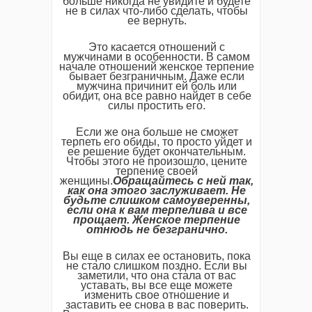
больше никогда не увидите и будете
не в силах что-либо сделать, чтобы
ее вернуть.
Это касается отношений с
мужчинами в особенности. В самом
начале отношений женское терпение
бывает безграничным. Даже если
мужчина причинит ей боль или
обидит, она все равно найдет в себе
силы простить его.
Если же она больше не сможет
терпеть его обиды, то просто уйдет и
ее решение будет окончательным.
Чтобы этого не произошло, цените
терпение своей
женщины.
Обращайтесь с ней так,
как она этого заслуживает. Не
будьте слишком самоуверенны,
если она к вам терпелива и все
прощает. Женское терпение
отнюдь не безгранично.
Вы еще в силах ее остановить, пока
не стало слишком поздно. Если вы
заметили, что она стала от вас
уставать, вы все еще можете
изменить свое отношение и
заставить ее снова в вас поверить.