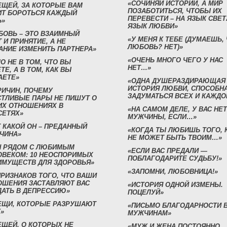
«СОЧИНЯЙ ИСТОРИИ, А МИР
ЕЩЕЙ, ЗА КОТОРЫЕ ВАМ
ПОЗАБОТИТЬСЯ, ЧТОБЫ ИХ
ИТ БОРОТЬСЯ КАЖДЫЙ
ПЕРЕВЕСТИ – НА ЯЗЫК СВЕТ
Ь»
ЯЗЫК ЛЮБВИ»
БОВЬ – ЭТО ВЗАИМНЫЙ
«У МЕНЯ К ТЕБЕ (ДУМАЕШЬ,
 И ПРИНЯТИЕ, А НЕ
ЛЮБОВЬ? НЕТ)»
АНИЕ ИЗМЕНИТЬ ПАРТНЕРА»
«ОЧЕНЬ МНОГО ЧЕГО У НАС
О НЕ В ТОМ, ЧТО ВЫ
НЕТ…»
ТЕ, А В ТОМ, КАК ВЫ
АЕТЕ»
«ОДНА ДУШЕРАЗДИРАЮЩАЯ
ИСТОРИЯ ЛЮБВИ, СПОСОБН
РИЧИН, ПОЧЕМУ
ЗАДУМАТЬСЯ ВСЕХ И КАЖДО
СТЛИВЫЕ ПАРЫ НЕ ПИШУТ О
ИХ ОТНОШЕНИЯХ В
«НА САМОМ ДЕЛЕ, У ВАС НЕТ
СЕТЯХ»
МУЖЧИНЫ, ЕСЛИ…»
 КАКОЙ ОН – ПРЕДАННЫЙ
«КОГДА ТЫ ЛЮБИШЬ ТОГО, 
ЧИНА»
НЕ МОЖЕТ БЫТЬ ТВОИМ…»
Н РЯДОМ С ЛЮБИМЫМ
«ЕСЛИ ВАС ПРЕДАЛИ —
ОВЕКОМ: 10 НЕОСПОРИМЫХ
ПОБЛАГОДАРИТЕ СУДЬБУ!»
ИМУЩЕСТВ ДЛЯ ЗДОРОВЬЯ»
«ЗАПОМНИ, ЛЮБОВНИЦА!»
ПРИЗНАКОВ ТОГО, ЧТО ВАШИ
ОШЕНИЯ ЗАСТАВЛЯЮТ ВАС
«ИСТОРИЯ ОДНОЙ ИЗМЕНЫ.
ДАТЬ В ДЕПРЕССИЮ»
ПОЦЕЛУЙ»
ВЕЩИ, КОТОРЫЕ РАЗРУШАЮТ
«ПИСЬМО БЛАГОДАРНОСТИ 
»
МУЖЧИНАМ»
ЕЩЕЙ, О КОТОРЫХ НЕ
«МУЖ И ЖЕНА ПОСТОЯННО