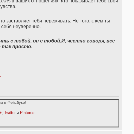
а 100% в ваших отношениях. Кто показывает тебе свои
чувства.
кто заставляет тебя переживать. Не того, с кем ты
 себя неуверенно.
ь с тобой, он с тобой.И, честно говоря, все
 так просто.
,
ы в Фейсбуке!
+
,
Twitter
и
Pinterest
.