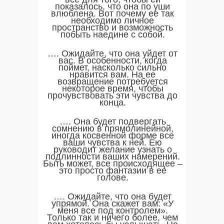
показалось, что она по уши
влюблена. Вот почему ее так
необходимо личное
пространство и возможность
побыть наедине с собой.
…. Ожидайте, что она уйдет от
вас. В особенности, когда
поймет, насколько сильно
нравится вам. На ее
возвращение потребуется
некоторое время, чтобы
прочувствовать эти чувства до
конца.
…. Она будет подвергать
сомнению в прямолинейной,
иногда косвенной форме все
ваши чувства к ней. Ею
руководит желание узнать о
подлинности ваших намерений.
Быть может, все происходящее –
это просто фантазии в ее
голове.
…. Ожидайте, что она будет
упрямой. Она скажет вам: «У
меня все под контролем».
Только так и ничего более, чем