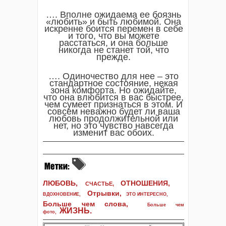
…. Вполне ожидаема ее боязнь
«любить» и быть любимой. Она
искренне боится перемен в себе
и того, что вы можете
расстаться, и она больше
никогда не станет той, что
прежде.
…. Одиночество для нее – это
стандартное состояние, некая
зона комфорта. Но ожидайте,
что она влюбится в вас быстрее,
чем сумеет признаться в этом. И
совсем неважно будет ли ваша
любовь продолжительной или
нет, но это чувство навсегда
изменит вас обоих.
ЛЮБОВЬ,
ОТНОШЕНИЯ,
СЧАСТЬЕ,
Отрывки
,
ВДОХНОВЕНИЕ
,
ЭТО ИНТЕРЕСНО
,
Больше чем слова,
Больше чем
ЖИЗНЬ
.
фото
,