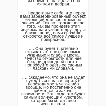
вы поймете, насколько она
мягкая и добрая.
…. Представьте себе, что перед
вами зарезервированный объект,
имеющий для вас огромное
значение. Так вот только после
того, как вы пройдете этап
знакомства и узнаете друг друга
ближе, перед вами сразу же
откроется все самое лучшее и
прекрасное.
…. Она будет тщательно
скрывать от вас свои самые
уязвимые и слабые места.
Чувство открытости для нее
сродни природной наготе.
Попробуйте одеть ее своими
ласковыми словами.
…. Ожидаемо, что она не будет
нуждаться в вас и верить в
необходимость чего-либо
вообще. Но постепенно она
примет вас и захочет
взаимности. Вот тогда это будет
самым волнующим чувством,
которое вы когда-либо
испытывали.