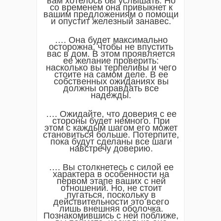
вам хотелось бы услышать. Но
со временем она привыкнет к
вашим предложениям о помощи
и опустит железный занавес.
…. Она будет максимально
осторожна, чтобы не впустить
вас в дом. В этом проявляется
ее желание проверить:
насколько вы терпеливы и чего
стоите на самом деле. В ее
собственных ожиданиях вы
должны оправдать все
надежды.
…. Ожидайте, что доверия с ее
стороны будет немного. При
этом с каждым шагом его может
становиться больше. Потерпите,
пока будут сделаны все шаги
навстречу доверию.
…. Вы столкнетесь с силой ее
характера в особенности на
первом этапе ваших с ней
отношений. Но, не стоит
пугаться, поскольку в
действительности это всего
лишь внешняя оболочка.
Познакомившись с ней поближе,