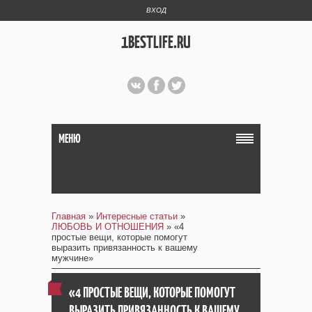
ВХОД
1BESTLIFE.RU
МЕНЮ
Главная
»
Интересные статьи
»
ЛЮБОВЬ И ОТНОШЕНИЯ
» «4
простые вещи, которые помогут
выразить привязанность к вашему
мужчине»
«4 ПРОСТЫЕ ВЕЩИ, КОТОРЫЕ ПОМОГУТ
ВЫРАЗИТЬ ПРИВЯЗАННОСТЬ К ВАШЕМУ