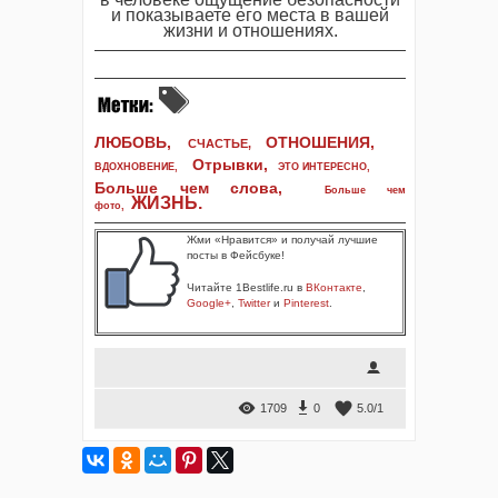
и показываете его места в вашей
жизни и отношениях.
ЛЮБОВЬ,
ОТНОШЕНИЯ,
СЧАСТЬЕ,
Отрывки
,
ВДОХНОВЕНИЕ
,
ЭТО ИНТЕРЕСНО
,
Больше чем слова,
Больше чем
ЖИЗНЬ
.
фото
,
Жми «Нравится» и получай лучшие
посты в Фейсбуке!
Читайте 1Bestlife.ru в
ВКонтакте
,
Google+
,
Twitter
и
Pinterest
.
1709
0
5.0
/
1