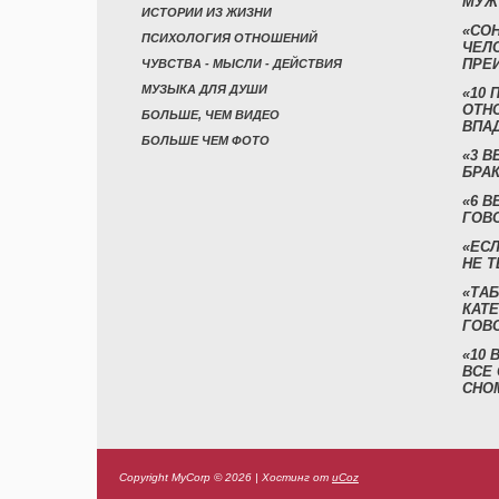
МУЖ
ИСТОРИИ ИЗ ЖИЗНИ
«СО
ПСИХОЛОГИЯ ОТНОШЕНИЙ
ЧЕЛ
ПРЕ
ЧУВСТВА - МЫСЛИ - ДЕЙСТВИЯ
МУЗЫКА ДЛЯ ДУШИ
«10 
ОТН
БОЛЬШЕ, ЧЕМ ВИДЕО
ВПА
БОЛЬШЕ ЧЕМ ФОТО
«3 
БРАК
«6 В
ГОВ
«ЕСЛ
НЕ Т
«ТАБ
КАТ
ГОВ
«10
ВСЕ
СНО
Copyright MyCorp © 2026
|
Хостинг от
uCoz