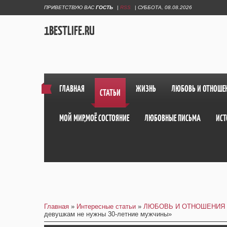
ПРИВЕТСТВУЮ ВАС
ГОСТЬ
|
RSS
|
СУББОТА, 08.08.2026
1BESTLIFE.RU
ГЛАВНАЯ
ЖИЗНЬ
ЛЮБОВЬ И ОТНОШЕ
СТАТЬИ
МОЙ МИР,МОЁ СОСТОЯНИЕ
ЛЮБОВНЫЕ ПИСЬМА
ИСТ
Главная
»
Интересные статьи
»
ЛЮБОВЬ И ОТНОШЕНИЯ
девушкам не нужны 30-летние мужчины»