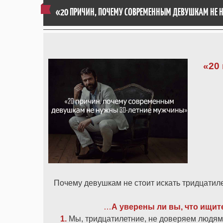
«20 ПРИЧИН, ПОЧЕМУ СОВРЕМЕННЫМ ДЕВУШКАМ НЕ
«20
Почему девушкам не стоит искать тридцатиле
…
А уверены ли вы, что ищит
1.
Мы, тридцатилетние, не доверяем людям