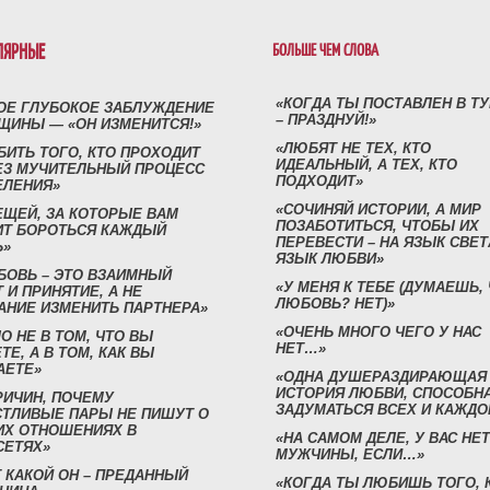
ЛЯРНЫЕ
БОЛЬШЕ ЧЕМ СЛОВА
«КОГДА ТЫ ПОСТАВЛЕН В Т
ОЕ ГЛУБОКОЕ ЗАБЛУЖДЕНИЕ
– ПРАЗДНУЙ!»
ЩИНЫ — «ОН ИЗМЕНИТСЯ!»
«ЛЮБЯТ НЕ ТЕХ, КТО
БИТЬ ТОГО, КТО ПРОХОДИТ
ИДЕАЛЬНЫЙ, А ТЕХ, КТО
ЕЗ МУЧИТЕЛЬНЫЙ ПРОЦЕСС
ПОДХОДИТ»
ЕЛЕНИЯ»
«СОЧИНЯЙ ИСТОРИИ, А МИР
ЕЩЕЙ, ЗА КОТОРЫЕ ВАМ
ПОЗАБОТИТЬСЯ, ЧТОБЫ ИХ
ИТ БОРОТЬСЯ КАЖДЫЙ
ПЕРЕВЕСТИ – НА ЯЗЫК СВЕТ
Ь»
ЯЗЫК ЛЮБВИ»
БОВЬ – ЭТО ВЗАИМНЫЙ
«У МЕНЯ К ТЕБЕ (ДУМАЕШЬ,
 И ПРИНЯТИЕ, А НЕ
ЛЮБОВЬ? НЕТ)»
АНИЕ ИЗМЕНИТЬ ПАРТНЕРА»
«ОЧЕНЬ МНОГО ЧЕГО У НАС
О НЕ В ТОМ, ЧТО ВЫ
НЕТ…»
ТЕ, А В ТОМ, КАК ВЫ
АЕТЕ»
«ОДНА ДУШЕРАЗДИРАЮЩАЯ
ИСТОРИЯ ЛЮБВИ, СПОСОБН
РИЧИН, ПОЧЕМУ
ЗАДУМАТЬСЯ ВСЕХ И КАЖДО
СТЛИВЫЕ ПАРЫ НЕ ПИШУТ О
ИХ ОТНОШЕНИЯХ В
«НА САМОМ ДЕЛЕ, У ВАС НЕТ
СЕТЯХ»
МУЖЧИНЫ, ЕСЛИ…»
 КАКОЙ ОН – ПРЕДАННЫЙ
«КОГДА ТЫ ЛЮБИШЬ ТОГО, 