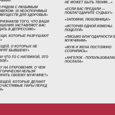
ЧИНА»
НЕ МОЖЕТ БЫТЬ ТВОИМ…»
Н РЯДОМ С ЛЮБИМЫМ
«ЕСЛИ ВАС ПРЕДАЛИ —
ОВЕКОМ: 10 НЕОСПОРИМЫХ
ПОБЛАГОДАРИТЕ СУДЬБУ!»
ИМУЩЕСТВ ДЛЯ ЗДОРОВЬЯ»
«ЗАПОМНИ, ЛЮБОВНИЦА!»
ПРИЗНАКОВ ТОГО, ЧТО ВАШИ
ОШЕНИЯ ЗАСТАВЛЯЮТ ВАС
«ИСТОРИЯ ОДНОЙ ИЗМЕНЫ.
ДАТЬ В ДЕПРЕССИЮ»
ПОЦЕЛУЙ»
ВЕЩИ, КОТОРЫЕ РАЗРУШАЮТ
«ПИСЬМО БЛАГОДАРНОСТИ 
»
МУЖЧИНАМ»
ЕЩЕЙ, О КОТОРЫХ НЕ
«МУЖ И ЖЕНА ПОСТОЯННО
ОРЯТ БЫВШЕМУ»
ССОРИЛИСЬ»
И ЧТО-ТО С НАТЯЖКОЙ, ЭТО
«АНГЕЛОК - ПОПОЛЬЗОВАЛА
ВОЁ»
ПОСЛАЛА»
У НА ОТКРОВЕНИЯ. О ЧЕМ
ЕГОРИЧЕСКИ НЕЛЬЗЯ
ОРИТЬ СВОЕМУ МУЖЧИНЕ?»
 ВЕЩЕЙ, КОТОРЫЕ ДЕЛАЮТ
 СЧАСТЛИВЫЕ ПАРЫ ПЕРЕД
М»