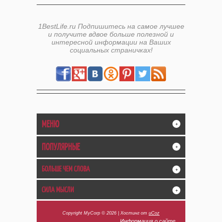
1BestLife.ru Подпишитесь на самое лучшее
и получите вдвое больше полезной и
интересной информации на Ваших
социальных страничках!
МЕНЮ
+
ПОПУЛЯРНЫЕ
+
БОЛЬШЕ ЧЕМ СЛОВА
+
СИЛА МЫСЛИ
+
Copyright MyCorp © 2026
|
Хостинг от
uCoz
Информация о сайте