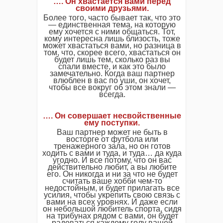
…. Он хвастается вами перед
своими друзьями.
Более того, часто бывает так, что это
— единственная тема, на которую
ему хочется с ними общаться. Тот,
кому интересна лишь близость, тоже
может хвастаться вами, но разница в
том, что, скорее всего, хвастаться он
будет лишь тем, сколько раз вы
спали вместе, и как это было
замечательно. Когда ваш партнер
влюблен в вас по уши, он хочет,
чтобы все вокруг об этом знали —
всегда.
…. Он совершает несвойственные
ему поступки.
Ваш партнер может не быть в
восторге от футбола или
тренажерного зала, но он готов
ходить с вами и туда, и туда… да куда
угодно. И все потому, что он вас
действительно любит, а вы любите
его. Он никогда и ни за что не будет
считать ваше хобби чем-то
недостойным, и будет прилагать все
усилия, чтобы укрепить свою связь с
вами на всех уровнях. И даже если
он небольшой любитель спорта, сидя
на трибунах рядом с вами, он будет
радоваться каждому голу вашей