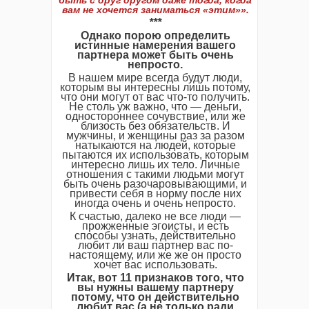
быть с друг другом даже тогда, когда
вам не хочется заниматься «этим»».
***
Однако порою определить
истинные намерения вашего
партнера может быть очень
непросто.
В нашем мире всегда будут люди,
которым вы интересны лишь потому,
что они могут от вас что-то получить.
Не столь уж важно, что — деньги,
одностороннее сочувствие, или же
близость без обязательств. И
мужчины, и женщины раз за разом
натыкаются на людей, которые
пытаются их использовать, которым
интересно лишь их тело. Личные
отношения с такими людьми могут
быть очень разочаровывающими, и
привести себя в норму после них
иногда очень и очень непросто.
К счастью, далеко не все люди —
прожженные эгоисты, и есть
способы узнать, действительно
любит ли ваш партнер вас по-
настоящему, или же же он просто
хочет вас использовать.
Итак, вот 11 признаков того, что
вы нужны вашему партнеру
потому, что он действительно
любит вас (а не только ради