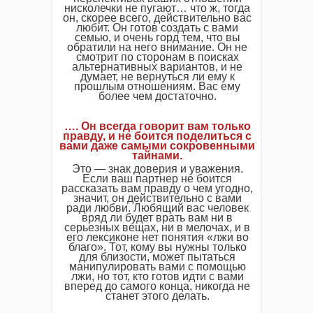
нисколечки не пугают… что ж, тогда
он, скорее всего, действительно вас
любит. Он готов создать с вами
семью, и очень горд тем, что вы
обратили на него внимание. Он не
смотрит по сторонам в поисках
альтернативных вариантов, и не
думает, не вернуться ли ему к
прошлым отношениям. Вас ему
более чем достаточно.
…. Он всегда говорит вам только
правду, и не боится поделиться с
вами даже самыми сокровенными
тайнами.
Это — знак доверия и уважения.
Если ваш партнер не боится
рассказать вам правду о чем угодно,
значит, он действительно с вами
ради любви. Любящий вас человек
вряд ли будет врать вам ни в
серьезных вещах, ни в мелочах, и в
его лексиконе нет понятия «лжи во
благо». Тот, кому вы нужны только
для близости, может пытаться
манипулировать вами с помощью
лжи, но тот, кто готов идти с вами
вперед до самого конца, никогда не
станет этого делать.