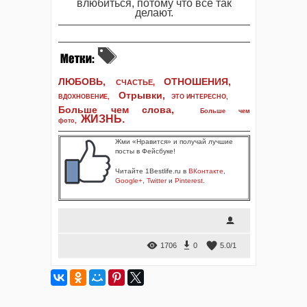
влюбиться, потому что все так
делают.
ЛЮБОВЬ,
ОТНОШЕНИЯ,
СЧАСТЬЕ,
Отрывки
,
ВДОХНОВЕНИЕ
,
ЭТО ИНТЕРЕСНО
,
Больше чем слова,
Больше чем
ЖИЗНЬ
.
фото
,
Жми «Нравится» и получай лучшие
посты в Фейсбуке!
Читайте 1Bestlife.ru в
ВКонтакте
,
Google+
,
Twitter
и
Pinterest
.
1706
0
5.0
/
1