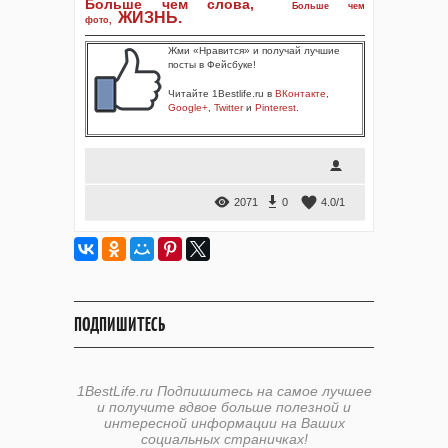
Больше чем слова,
Больше чем
ЖИЗНЬ
.
фото
,
Жми «Нравится» и получай лучшие
посты в Фейсбуке!
Читайте 1Bestlife.ru в
ВКонтакте
,
Google+
,
Twitter
и
Pinterest
.
2071
0
4.0
/
1
ПОДПИШИТЕСЬ
1BestLife.ru Подпишитесь на самое лучшее
и получите вдвое больше полезной и
интересной информации на Ваших
социальных страничках!