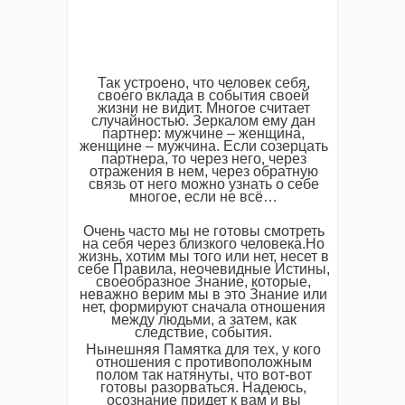
Так устроено, что человек себя,
своего вклада в события своей
жизни не видит. Многое считает
случайностью. Зеркалом ему дан
партнер: мужчине – женщина,
женщине – мужчина. Если созерцать
партнера, то через него, через
отражения в нем, через обратную
связь от него можно узнать о себе
многое, если не всё…
Очень часто мы не готовы смотреть
на себя через близкого человека.Но
жизнь, хотим мы того или нет, несет в
себе Правила, неочевидные Истины,
своеобразное Знание, которые,
неважно верим мы в это Знание или
нет, формируют сначала отношения
между людьми, а затем, как
следствие, события.
Нынешняя Памятка для тех, у кого
отношения с противоположным
полом так натянуты, что вот-вот
готовы разорваться. Надеюсь,
осознание придет к вам и вы