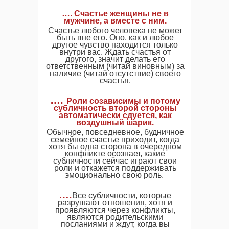
…. Счастье женщины не в
мужчине, а вместе с ним.
Счастье любого человека не может
быть вне его. Оно, как и любое
другое чувство находится только
внутри вас. Ждать счастья от
другого, значит делать его
ответственным (читай виновным) за
наличие (читай отсутствие) своего
счастья.
….
Роли созависимы и потому
субличность второй стороны
автоматически сдуется, как
воздушный шарик.
Обычное, повседневное, будничное
семейное счастье приходит, когда
хотя бы одна сторона в очередном
конфликте осознает, какие
субличности сейчас играют свои
роли и откажется поддерживать
эмоционально свою роль.
….
Все субличности, которые
разрушают отношения, хотя и
проявляются через конфликты,
являются родительскими
посланиями и ждут, когда вы