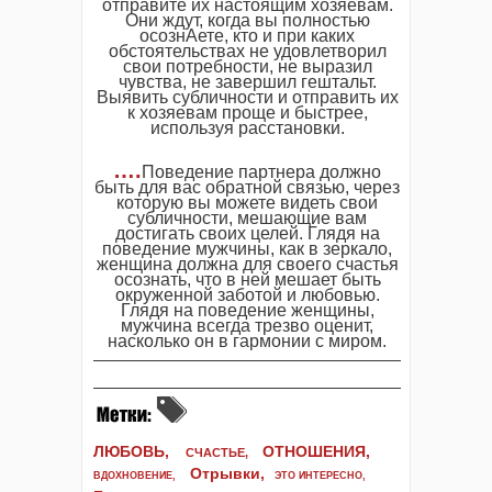
отправите их настоящим хозяевам.
Они ждут, когда вы полностью
осознАете, кто и при каких
обстоятельствах не удовлетворил
свои потребности, не выразил
чувства, не завершил гештальт.
Выявить субличности и отправить их
к хозяевам проще и быстрее,
используя расстановки.
….
Поведение партнера должно
быть для вас обратной связью, через
которую вы можете видеть свои
субличности, мешающие вам
достигать своих целей. Глядя на
поведение мужчины, как в зеркало,
женщина должна для своего счастья
осознать, что в ней мешает быть
окруженной заботой и любовью.
Глядя на поведение женщины,
мужчина всегда трезво оценит,
насколько он в гармонии с миром.
ЛЮБОВЬ,
ОТНОШЕНИЯ,
СЧАСТЬЕ,
Отрывки
,
ВДОХНОВЕНИЕ
,
ЭТО ИНТЕРЕСНО
,