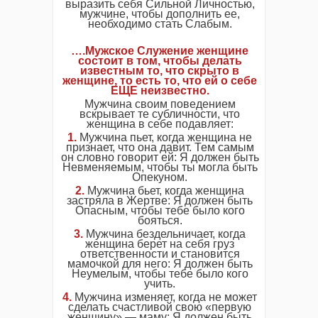
выразить себя Сильной Личностью,
мужчине, чтобы дополнить ее,
необходимо стать Слабым.
….Мужское Служение женщине
состоит в том, чтобы делать
известным то, что скрыто в
женщине, то есть то, что ей о себе
ЕЩЕ неизвестно.
Мужчина своим поведением
вскрывает те субличности, что
женщина в себе подавляет:
1.
Мужчина пьет, когда женщина не
признает, что она давит. Тем самым
он словно говорит ей: Я должен быть
Невменяемым, чтобы ты могла быть
Опекуном.
2.
Мужчина бьет, когда женщина
застряла в Жертве: Я должен быть
Опасным, чтобы тебе было кого
бояться.
3.
Мужчина бездельничает, когда
женщина берет на себя груз
ответственности и становится
мамочкой для него: Я должен быть
Неумелым, чтобы тебе было кого
учить.
4.
Мужчина изменяет, когда не может
сделать счастливой свою «первую
женщину» — маму: Я должен быть