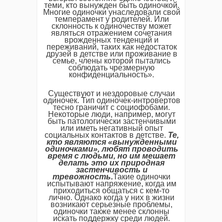
теми, кто вынужден быть одиночкой.
Многие одиночки унаследовали свой
темперамент у родителей. Или
склонность к одиночеству может
являться отражением сочетания
врожденных тенденций и
переживаний, таких как недостаток
друзей в детстве или проживание в
семье, члены которой пытались
соблюдать чрезмерную
конфиденциальность».
Существуют и нездоровые случаи
одиночек. Тип одиночек-интровертов
тесно граничит с социофобами.
Некоторые люди, например, могут
быть патологически застенчивыми
или иметь негативный опыт
социальных контактов в детстве.
Те,
кто являются «вынужденными
одиночками», любят проводить
время с людьми, но им мешает
делать это их природная
застенчивость и
тревожность.
Такие одиночки
испытывают напряжение, когда им
приходиться общаться с кем-то
лично. Однако когда у них в жизни
возникают серьезные проблемы,
одиночки также менее склонны
искать поддержку среди людей.