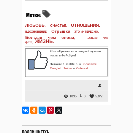
ЛЮБОВЬ,
ОТНОШЕНИЯ,
СЧАСТЬЕ,
Отрывки
,
ВДОХНОВЕНИЕ
,
ЭТО ИНТЕРЕСНО
,
Больше чем слова,
Больше чем
ЖИЗНЬ
.
фото
,
Жми «Нравится» и получай лучшие
посты в Фейсбуке!
Читайте 1Bestlife.ru в
ВКонтакте
,
Google+
,
Twitter
и
Pinterest
.
1835
0
5.0
/
2
ПОДПИШИТЕСЬ