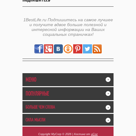
1BestLife.ru Подпишитесь на самое лучшее
и получите вдвое больше полезной и
интересной информации на Ваших
социальных страничках!
МЕНЮ
+
ПОПУЛЯРНЫЕ
+
БОЛЬШЕ ЧЕМ СЛОВА
+
СИЛА МЫСЛИ
+
Copyright MyCorp © 2026
|
Хостинг от
uCoz