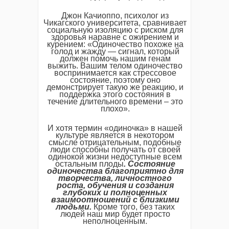
Джон Качиоппо, психолог из
Чикагского университета, сравнивает
социальную изоляцию с риском для
здоровья наравне с ожирением и
курением: «Одиночество похоже на
голод и жажду — сигнал, который
должен помочь нашим генам
выжить. Вашим телом одиночество
воспринимается как стрессовое
состояние, поэтому оно
демонстрирует такую же реакцию, и
поддержка этого состояния в
течение длительного времени – это
плохо».
И хотя термин «одиночка» в нашей
культуре является в некотором
смысле отрицательным, подобные
люди способны получать от своей
одинокой жизни недоступные всем
остальным плоды
. Состояние
одиночества благоприятно для
творчества, личностного
роста, обучения и создания
глубоких и полноценных
взаимоотношений с близкими
людьми.
Кроме того, без таких
людей наш мир будет просто
неполноценным.