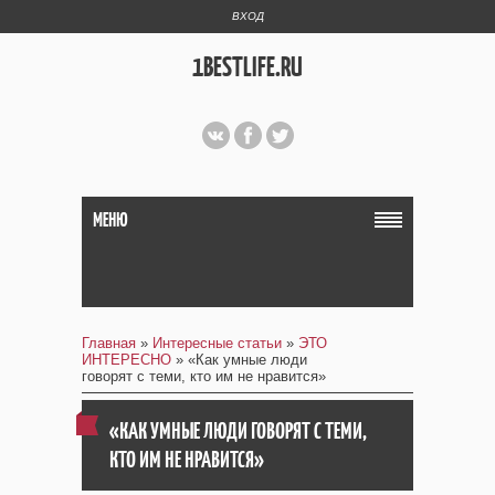
ВХОД
1BESTLIFE.RU
МЕНЮ
Главная
»
Интересные статьи
»
ЭТО
ИНТЕРЕСНО
» «Как умные люди
говорят с теми, кто им не нравится»
«КАК УМНЫЕ ЛЮДИ ГОВОРЯТ С ТЕМИ,
КТО ИМ НЕ НРАВИТСЯ»