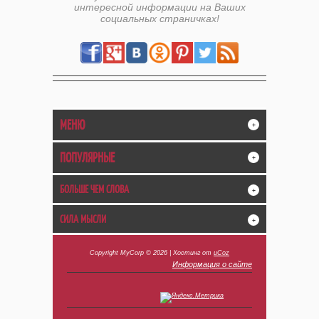
интересной информации на Ваших
социальных страничках!
МЕНЮ
+
ПОПУЛЯРНЫЕ
+
БОЛЬШЕ ЧЕМ СЛОВА
+
СИЛА МЫСЛИ
+
Copyright MyCorp © 2026
|
Хостинг от
uCoz
Информация о сайте