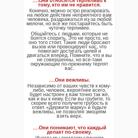
….Они относятся терпеливо к
тому, кто им не нравится.
Конечно, можно остро реагировать
на любое действие неприятного вам
человека, раздражаться из-за любой
мелочи, но все же постарайтесь быть
чуточку терпимее.
Общайтесь с людьми, которые не
боятся спорить. Это не просто, но
оно того стоит. Такие люди бросают
вызов или провоцируют нас, что
помогает достигать целей и
двигаться вперед. Помните, что и вы
не совершенны, но все-таки
окружающие по-прежнему терпят
вас.
….Они вежливы.
Независимо от ваших чувств к кому-
либо, человек, вероятнее всего,
будет настроен к вам точно так же,
как и вы к нему. Если вы грубите, то
скорее всего получите грубость в
ответ. «Держите марку» и будьте
вежливы, не позволяя эмоциям
взять верх.
….Они понимают, что каждый
делает по-своему.
Иногда мы ожидаем слишком