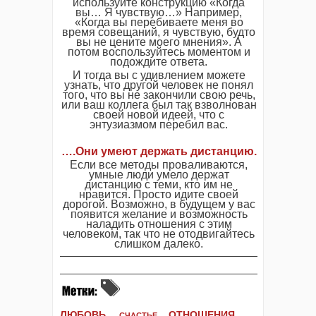
используйте конструкцию «Когда
вы… Я чувствую…» Например,
«Когда вы перебиваете меня во
время совещаний, я чувствую, будто
вы не цените моего мнения». А
потом воспользуйтесь моментом и
подождите ответа.
И тогда вы с удивлением можете
узнать, что другой человек не понял
того, что вы не закончили свою речь,
или ваш коллега был так взволнован
своей новой идеей, что с
энтузиазмом перебил вас.
….Они умеют держать дистанцию.
Если все методы проваливаются,
умные люди умело держат
дистанцию с теми, кто им не
нравится. Просто идите своей
дорогой. Возможно, в будущем у вас
появится желание и возможность
наладить отношения с этим
человеком, так что не отодвигайтесь
слишком далеко.
ЛЮБОВЬ,
ОТНОШЕНИЯ,
СЧАСТЬЕ,