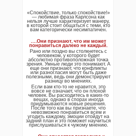
«Спокойствие, только спокойствие!»
— любимая фраза Карлсона как
нельзя лучше характеризует манеру,
в которой стоит общаться с теми, кто
вам категорически несимпатичен.
….Они признают, что им может
понравиться далеко не каждый.
Рано или поздно вы столкнетесь с
человеком, у которого будет
абсолютно противоположная точка
зрения. Умные люди это понимают. А
еще они признают, что конфликты
или разногласия могут быть даже
полезными, ведь они демонстрируют
разницу во мнениях.
Если вам кто-то не нравится, это
вовсе не означает, что он плохой
человек. Вы расходитесь в каких-то
вещах, однако в спорах иногда
придумываются новые решения.
После того как вы признаете, что
невозможно понравиться всем и
угодить каждому, эмоции отойдут на
задний план и это поможет научиться
прислушиваться к чужому мнению.