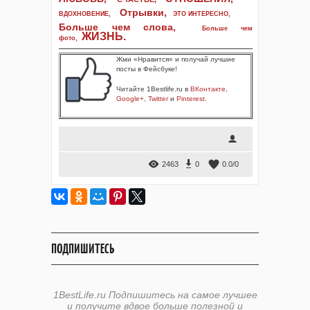
Отрывки
,
ВДОХНОВЕНИЕ
,
ЭТО ИНТЕРЕСНО
,
Больше чем слова,
Больше чем
ЖИЗНЬ
.
фото
,
Жми «Нравится» и получай лучшие
посты в Фейсбуке!
Читайте 1Bestlife.ru в
ВКонтакте
,
Google+
,
Twitter
и
Pinterest
.
2463
0
0.0
/
0
ПОДПИШИТЕСЬ
1BestLife.ru Подпишитесь на самое лучшее
и получите вдвое больше полезной и