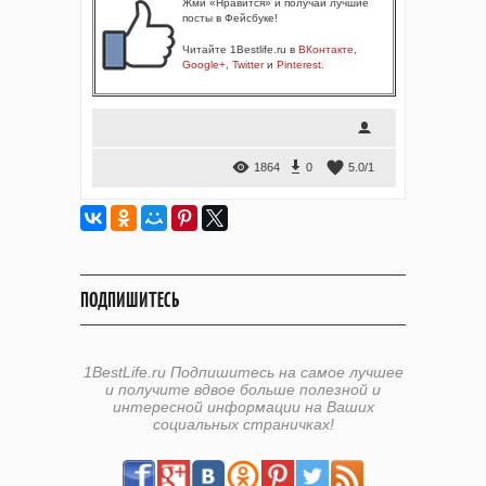
Жми «Нравится» и получай лучшие
посты в Фейсбуке!
Читайте 1Bestlife.ru в
ВКонтакте
,
Google+
,
Twitter
и
Pinterest
.
1864
0
5.0
/
1
ПОДПИШИТЕСЬ
1BestLife.ru Подпишитесь на самое лучшее
и получите вдвое больше полезной и
интересной информации на Ваших
социальных страничках!