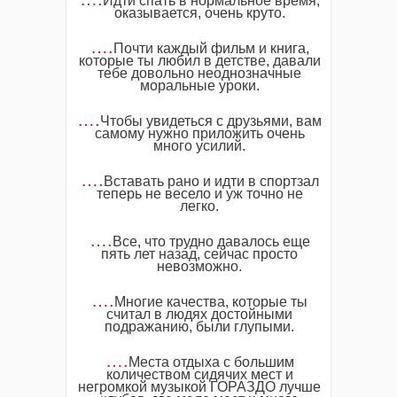
Идти спать в нормальное время,
оказывается, очень круто.
….
Почти каждый фильм и книга,
которые ты любил в детстве, давали
тебе довольно неоднозначные
моральные уроки.
….
Чтобы увидеться с друзьями, вам
самому нужно приложить очень
много усилий.
….
Вставать рано и идти в спортзал
теперь не весело и уж точно не
легко.
….
Все, что трудно давалось еще
пять лет назад, сейчас просто
невозможно.
….
Многие качества, которые ты
считал в людях достойными
подражанию, были глупыми.
….
Места отдыха с большим
количеством сидячих мест и
негромкой музыкой ГОРАЗДО лучше