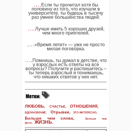
….
Если ты прочитал хотя бы
половину из того, что изучали в
университете, ты будешь в тысячу
раз умнее большинства людей.
….
Лучше иметь 5 хороших друзей,
чем много приятелей.
….
«Время летит» — уже не просто
милая поговорка.
….
Помнишь, ты думал в детстве, что
у взрослых есть ответы на все
вопросы? Получите и распишитесь –
ты теперь взрослый и понимаешь,
что никаких ответов у них нет.
ЛЮБОВЬ,
ОТНОШЕНИЯ,
СЧАСТЬЕ,
Отрывки
,
ВДОХНОВЕНИЕ
,
ЭТО ИНТЕРЕСНО
,
Больше чем слова,
Больше чем
ЖИЗНЬ
.
фото
,