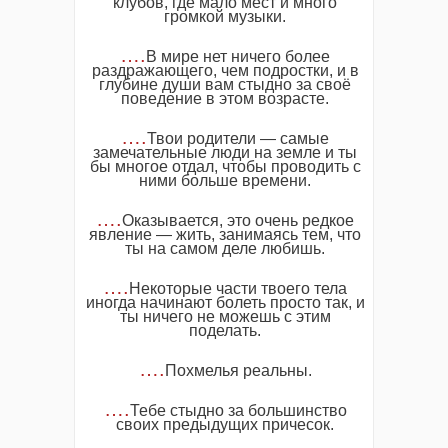
клубов, где мало мест и много
громкой музыки.
….
В мире нет ничего более
раздражающего, чем подростки, и в
глубине души вам стыдно за своё
поведение в этом возрасте.
….
Твои родители — самые
замечательные люди на земле и ты
бы многое отдал, чтобы проводить с
ними больше времени.
….
Оказывается, это очень редкое
явление — жить, занимаясь тем, что
ты на самом деле любишь.
….
Некоторые части твоего тела
иногда начинают болеть просто так, и
ты ничего не можешь с этим
поделать.
….
Похмелья реальны.
….
Тебе стыдно за большинство
своих предыдущих причесок.